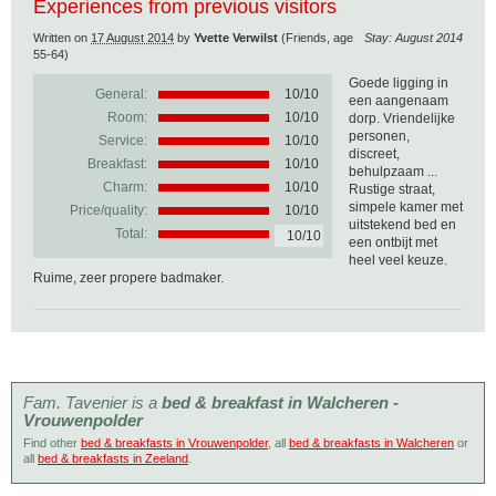
Experiences from previous visitors
Written on
17 August 2014
by
Yvette Verwilst
(Friends, age
Stay: August 2014
55-64)
Goede ligging in
General:
10
/
10
een aangenaam
Room:
10/10
dorp. Vriendelijke
personen,
Service:
10/10
discreet,
Breakfast:
10/10
behulpzaam ...
Charm:
10/10
Rustige straat,
simpele kamer met
Price/quality:
10/10
uitstekend bed en
Total:
10/10
een ontbijt met
heel veel keuze.
Ruime, zeer propere badmaker.
Fam. Tavenier is a
bed & breakfast in Walcheren -
Vrouwenpolder
Find other
bed & breakfasts in Vrouwenpolder
, all
bed & breakfasts in Walcheren
or
all
bed & breakfasts in Zeeland
.