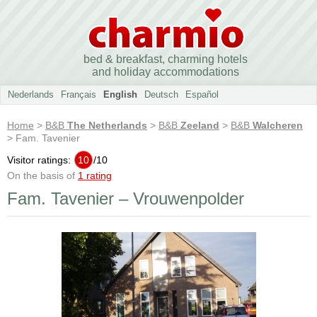
bed & breakfast, charming hotels
and holiday accommodations
Nederlands
Français
English
Deutsch
Español
Home
>
B&B
The Netherlands
>
B&B
Zeeland
>
B&B
Walcheren
> Fam. Tavenier
Visitor ratings:
10
/
10
On the basis of
1 rating
Fam. Tavenier – Vrouwenpolder