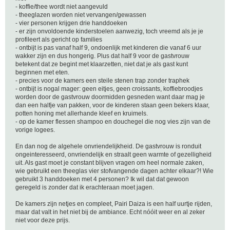
- koffie/thee wordt niet aangevuld
- theeglazen worden niet vervangen/gewassen
- vier personen krijgen drie handdoeken
- er zijn onvoldoende kinderstoelen aanwezig, toch vreemd als je je
profileert als gericht op families
- ontbijt is pas vanaf half 9, ondoenlijk met kinderen die vanaf 6 uur
wakker zijn en dus hongerig. Plus dat half 9 voor de gastvrouw
betekent dat ze begint met klaarzetten, niet dat je als gast kunt
beginnen met eten.
- precies voor de kamers een steile stenen trap zonder traphek
- ontbijt is nogal mager: geen eitjes, geen croissants, koffiebroodjes
worden door de gastvrouw doormidden gesneden want daar mag je
dan een halfje van pakken, voor de kinderen staan geen bekers klaar,
potten honing met allerhande kleef en kruimels.
- op de kamer flessen shampoo en douchegel die nog vies zijn van de
vorige logees.
En dan nog de algehele onvriendelijkheid. De gastvrouw is ronduit
ongeinteresseerd, onvriendelijk en straalt geen warmte of gezelligheid
uit. Als gast moet je constant blijven vragen om heel normale zaken,
wie gebruikt een theeglas vier stofvangende dagen achter elkaar?! Wie
gebruikt 3 handdoeken met 4 personen? Ik wil dat dat gewoon
geregeld is zonder dat ik erachteraan moet jagen.
De kamers zijn netjes en compleet, Pairi Daiza is een half uurtje rijden,
maar dat valt in het niet bij de ambiance. Echt nóóit weer en al zeker
niet voor deze prijs.