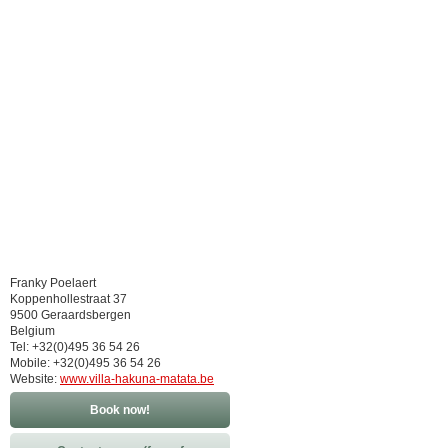
Franky Poelaert
Koppenhollestraat 37
9500 Geraardsbergen
Belgium
Tel: +32(0)495 36 54 26
Mobile: +32(0)495 36 54 26
Website:
www.villa-hakuna-matata.be
Book now!