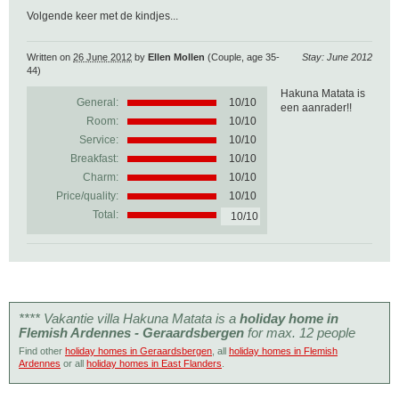
Volgende keer met de kindjes...
Written on
26 June 2012
by
Ellen Mollen
(Couple, age 35-
Stay: June 2012
44)
Hakuna Matata is
General:
10
/
10
een aanrader!!
Room:
10/10
Service:
10/10
Breakfast:
10/10
Charm:
10/10
Price/quality:
10/10
Total:
10/10
**** Vakantie villa Hakuna Matata is a
holiday home in
Flemish Ardennes - Geraardsbergen
for max. 12 people
Find other
holiday homes in Geraardsbergen
, all
holiday homes in Flemish
Ardennes
or all
holiday homes in East Flanders
.