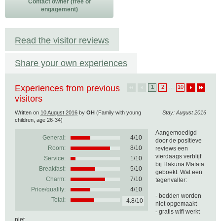
Contact owner (free of
engagement)
Read the visitor reviews
Share your own experiences
Experiences from previous
…
1
2
10
visitors
Written on
10 August 2016
by
OH
(Family with young
Stay: August 2016
children, age 26-34)
Aangemoedigd
General:
4
/
10
door de positieve
Room:
8/10
reviews een
vierdaags verblijf
Service:
1/10
bij Hakuna Matata
Breakfast:
5/10
geboekt. Wat een
Charm:
7/10
tegenvaller:
Price/quality:
4/10
- bedden worden
Total:
4.8/10
niet opgemaakt
- gratis wifi werkt
niet