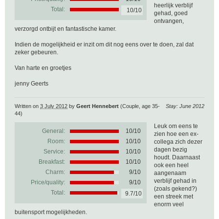
heerlijk verblijf
Total:
10/10
gehad, goed
ontvangen,
verzorgd ontbijt en fantastische kamer.
Indien de mogelijkheid er inzit om dit nog eens over te doen, zal dat
zeker gebeuren.
Van harte en groetjes
jenny Geerts
Written on
3 July 2012
by
Geert Hennebert
(Couple, age 35-
Stay: June 2012
44)
Leuk om eens te
General:
10
/
10
zien hoe een ex-
Room:
10/10
collega zich dezer
dagen bezig
Service:
10/10
houdt. Daarnaast
Breakfast:
10/10
ook een heel
Charm:
9/10
aangenaam
verblijf gehad in
Price/quality:
9/10
(zoals gekend?)
Total:
9.7/10
een streek met
enorm veel
buitensport mogelijkheden.