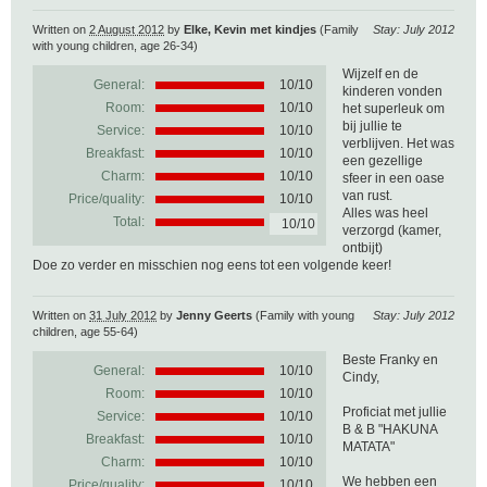
Written on
2 August 2012
by
Elke, Kevin met kindjes
(Family
Stay: July 2012
with young children, age 26-34)
Wijzelf en de
General:
10
/
10
kinderen vonden
Room:
10/10
het superleuk om
bij jullie te
Service:
10/10
verblijven. Het was
Breakfast:
10/10
een gezellige
Charm:
10/10
sfeer in een oase
van rust.
Price/quality:
10/10
Alles was heel
Total:
10/10
verzorgd (kamer,
ontbijt)
Doe zo verder en misschien nog eens tot een volgende keer!
Written on
31 July 2012
by
Jenny Geerts
(Family with young
Stay: July 2012
children, age 55-64)
Beste Franky en
General:
10
/
10
Cindy,
Room:
10/10
Proficiat met jullie
Service:
10/10
B & B "HAKUNA
Breakfast:
10/10
MATATA"
Charm:
10/10
We hebben een
Price/quality:
10/10