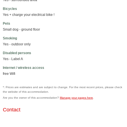
Yes - surrounded area
Bicycles
Yes + charge your electrical bike !
Pets
Small dog - ground floor
Smoking
Yes - outdoor only
Disabled persons
Yes - Label A
Internet / wireless access
free Wifi
*: Prices are estimates and are subject to change. For the most recent prices, please check
the website of this accommodation.
Are you the owner of this accommodation?
Manage your pages here
.
Contact