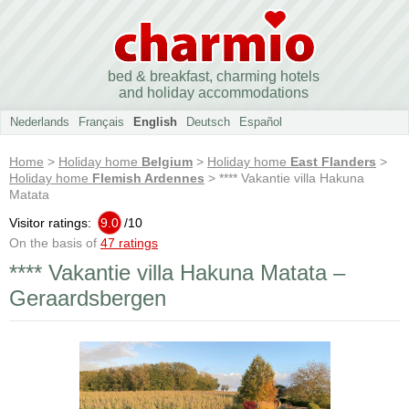
bed & breakfast, charming hotels
and holiday accommodations
Nederlands
Français
English
Deutsch
Español
Home
>
Holiday home
Belgium
>
Holiday home
East Flanders
>
Holiday home
Flemish Ardennes
> **** Vakantie villa Hakuna
Matata
Visitor ratings:
9.0
/
10
On the basis of
47 ratings
**** Vakantie villa Hakuna Matata –
Geraardsbergen