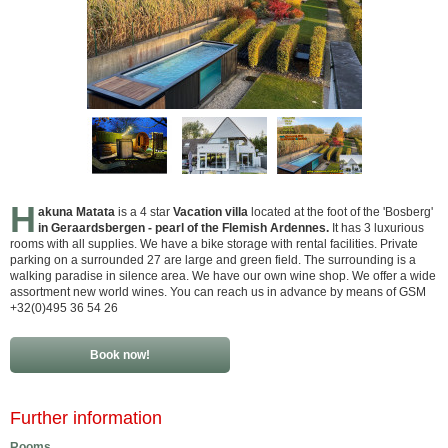
H
akuna Matata
is a 4 star
Vacation villa
located at the foot of the 'Bosberg'
in Geraardsbergen - pearl of the Flemish Ardennes.
It has 3 luxurious
rooms with all supplies. We have a bike storage with rental facilities. Private
parking on a surrounded 27 are large and green field. The surrounding is a
walking paradise in silence area. We have our own wine shop. We offer a wide
assortment new world wines. You can reach us in advance by means of GSM
+32(0)495 36 54 26
Book now!
Further information
Rooms