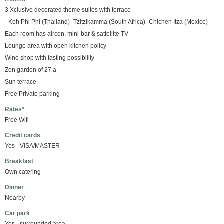
3 Xclusive decorated theme suites with terrace
–Koh Phi Phi (Thailand)–Tzitzikamma (South Africa)–Chichen Itza (Mexico)
Each room has aircon, mini-bar & sattellite TV
Lounge area with open kitchen policy
Wine shop with tasting possibility
Zen garden of 27 a
Sun terrace
Free Private parking
Rates*
Free Wifi
Credit cards
Yes - VISA/MASTER
Breakfast
Own catering
Dinner
Nearby
Car park