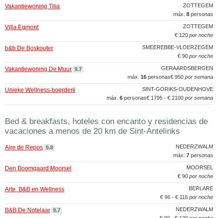
ZOTTEGEM
Vakantiewoning Tilia
máx.
8
personas
ZOTTEGEM
Villa Egmont
€ 120
por noche
SMEEREBBE-VLOERZEGEM
b&b De Boskouter
€ 90
por noche
GERAARDSBERGEN
Vakantiewoning De Muur
9.7
máx.
16
personas
€ 950
por semana
SINT-GORIKS-OUDENHOVE
Unieke Wellness-boerderij
máx.
6
personas
€ 1795 - € 2100
por semana
Bed & breakfasts, hoteles con encanto y residencias de
vacaciones a menos de 20 km de Sint-Antelinks
NEDERZWALM
Aire de Repos
9.8
máx.
7
personas
MOORSEL
Den Boomgaard Moorsel
€ 90
por noche
BERLARE
Arte, B&B en Wellness
€ 96 - € 116
por noche
NEDERZWALM
B&B De Notelaar
9.7