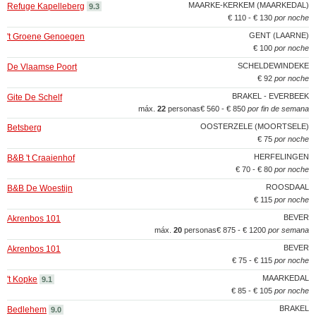
MAARKE-KERKEM (MAARKEDAL)
Refuge Kapelleberg
9.3
€ 110 - € 130
por noche
GENT (LAARNE)
't Groene Genoegen
€ 100
por noche
SCHELDEWINDEKE
De Vlaamse Poort
€ 92
por noche
BRAKEL - EVERBEEK
Gite De Schelf
máx.
22
personas
€ 560 - € 850
por fin de semana
OOSTERZELE (MOORTSELE)
Betsberg
€ 75
por noche
HERFELINGEN
B&B 't Craaienhof
€ 70 - € 80
por noche
ROOSDAAL
B&B De Woestijn
€ 115
por noche
BEVER
Akrenbos 101
máx.
20
personas
€ 875 - € 1200
por semana
BEVER
Akrenbos 101
€ 75 - € 115
por noche
MAARKEDAL
't Kopke
9.1
€ 85 - € 105
por noche
BRAKEL
Bedlehem
9.0