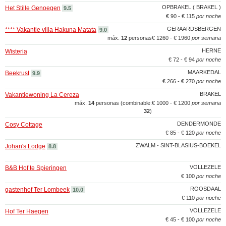
OPBRAKEL ( BRAKEL )
Het Stille Genoegen
9.5
€ 90 - € 115
por noche
GERAARDSBERGEN
**** Vakantie villa Hakuna Matata
9.0
máx.
12
personas
€ 1260 - € 1960
por semana
HERNE
Wisteria
€ 72 - € 94
por noche
MAARKEDAL
Beekrust
9.9
€ 266 - € 270
por noche
BRAKEL
Vakantiewoning La Cereza
máx.
14
personas (combinable:
€ 1000 - € 1200
por semana
32
)
DENDERMONDE
Cosy Cottage
€ 85 - € 120
por noche
ZWALM - SINT-BLASIUS-BOEKEL
Johan's Lodge
8.8
VOLLEZELE
B&B Hof te Spieringen
€ 100
por noche
ROOSDAAL
gastenhof Ter Lombeek
10.0
€ 110
por noche
VOLLEZELE
Hof Ter Haegen
€ 45 - € 100
por noche