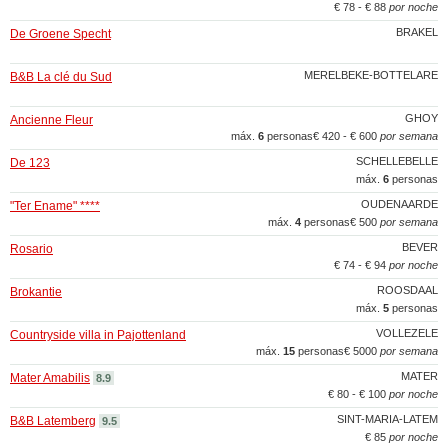
€ 78 - € 88
por noche
BRAKEL
De Groene Specht
MERELBEKE-BOTTELARE
B&B La clé du Sud
GHOY
Ancienne Fleur
máx.
6
personas
€ 420 - € 600
por semana
SCHELLEBELLE
De 123
máx.
6
personas
OUDENAARDE
"Ter Ename" ****
máx.
4
personas
€ 500
por semana
BEVER
Rosario
€ 74 - € 94
por noche
ROOSDAAL
Brokantie
máx.
5
personas
VOLLEZELE
Countryside villa in Pajottenland
máx.
15
personas
€ 5000
por semana
MATER
Mater Amabilis
8.9
€ 80 - € 100
por noche
SINT-MARIA-LATEM
B&B Latemberg
9.5
€ 85
por noche