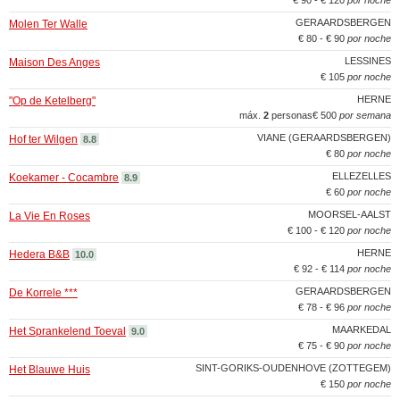
€ 90 - € 120
por noche
GERAARDSBERGEN
Molen Ter Walle
€ 80 - € 90
por noche
LESSINES
Maison Des Anges
€ 105
por noche
HERNE
"Op de Ketelberg"
máx.
2
personas
€ 500
por semana
VIANE (GERAARDSBERGEN)
Hof ter Wilgen
8.8
€ 80
por noche
ELLEZELLES
Koekamer - Cocambre
8.9
€ 60
por noche
MOORSEL-AALST
La Vie En Roses
€ 100 - € 120
por noche
HERNE
Hedera B&B
10.0
€ 92 - € 114
por noche
GERAARDSBERGEN
De Korrele ***
€ 78 - € 96
por noche
MAARKEDAL
Het Sprankelend Toeval
9.0
€ 75 - € 90
por noche
SINT-GORIKS-OUDENHOVE (ZOTTEGEM)
Het Blauwe Huis
€ 150
por noche