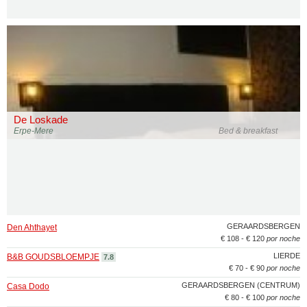
De Loskade
Erpe-Mere
Bed & breakfast
GERAARDSBERGEN
Den Ahthayet
€ 108 - € 120
por noche
LIERDE
B&B GOUDSBLOEMPJE
7.8
€ 70 - € 90
por noche
GERAARDSBERGEN (CENTRUM)
Casa Dodo
€ 80 - € 100
por noche