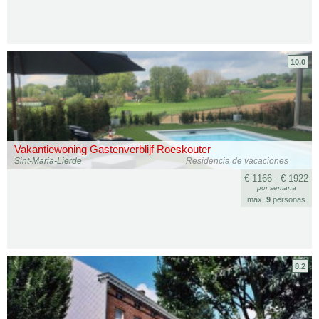
10.0
Vakantiewoning Gastenverblijf Roeskouter
Sint-Maria-Lierde
Residencia de vacaciones
€ 1166 - € 1922
por semana
máx.
9
personas
8.2