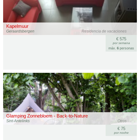
Kapelmuur
Geraardsbergen
Residencia de vacaciones
€ 575
por semana
máx.
6
personas
Glamping Zonnebloem - Back-to-Nature
Sint-Antelinks
Otros
€ 75
por noche