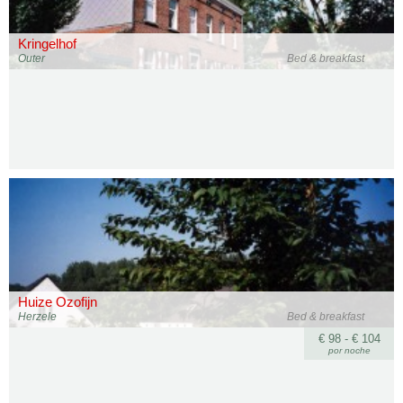
Kringelhof
Outer
Bed & breakfast
Huize Ozofijn
Herzele
Bed & breakfast
€ 98 - € 104
por noche