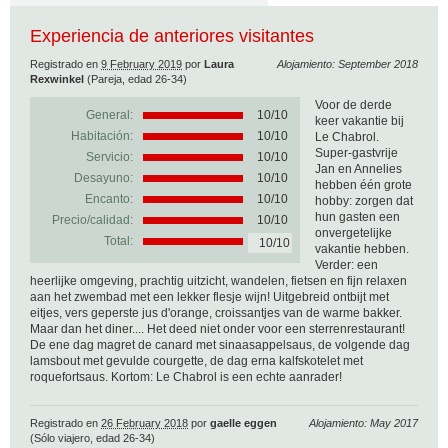
Experiencia de anteriores visitantes
Registrado en
9 February 2019
por
Laura
Alojamiento: September 2018
Rexwinkel
(Pareja, edad 26-34)
Voor de derde
General:
10
/
10
keer vakantie bij
Habitación:
10/10
Le Chabrol.
Super-gastvrije
Servicio:
10/10
Jan en Annelies
Desayuno:
10/10
hebben één grote
Encanto:
10/10
hobby: zorgen dat
hun gasten een
Precio/calidad:
10/10
onvergetelijke
Total:
10/10
vakantie hebben.
Verder: een
heerlijke omgeving, prachtig uitzicht, wandelen, fietsen en fijn relaxen
aan het zwembad met een lekker flesje wijn! Uitgebreid ontbijt met
eitjes, vers geperste jus d'orange, croissantjes van de warme bakker.
Maar dan het diner.... Het deed niet onder voor een sterrenrestaurant!
De ene dag magret de canard met sinaasappelsaus, de volgende dag
lamsbout met gevulde courgette, de dag erna kalfskotelet met
roquefortsaus. Kortom: Le Chabrol is een echte aanrader!
Registrado en
26 February 2018
por
gaelle eggen
Alojamiento: May 2017
(Sólo viajero, edad 26-34)