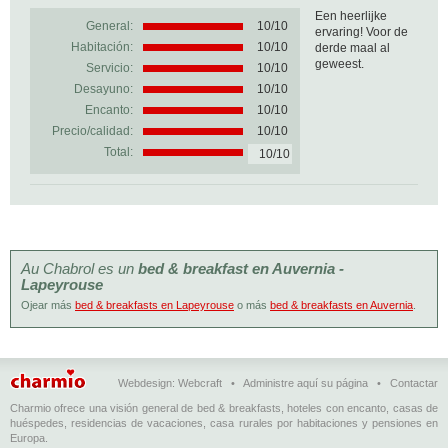
Een heerlijke
General:
10
/
10
ervaring! Voor de
Habitación:
10/10
derde maal al
geweest.
Servicio:
10/10
Desayuno:
10/10
Encanto:
10/10
Precio/calidad:
10/10
Total:
10/10
Au Chabrol es un
bed & breakfast en Auvernia -
Lapeyrouse
Ojear más
bed & breakfasts en Lapeyrouse
o más
bed & breakfasts en Auvernia
.
Webdesign:
Webcraft
•
Administre aquí su página
•
Contactar
Charmio ofrece una visión general de bed & breakfasts, hoteles con encanto, casas de
huéspedes, residencias de vacaciones, casa rurales por habitaciones y pensiones en
Europa.