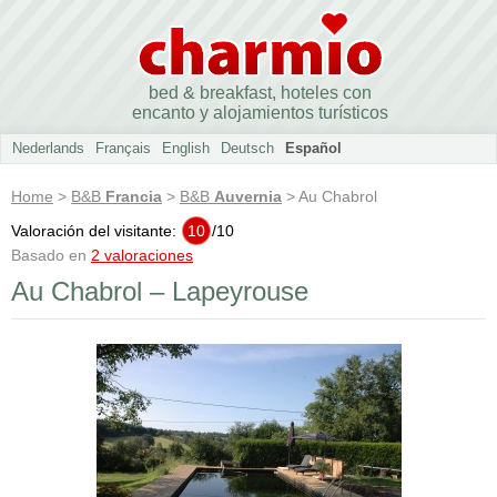
bed & breakfast, hoteles con
encanto y alojamientos turísticos
Nederlands
Français
English
Deutsch
Español
Home
>
B&B
Francia
>
B&B
Auvernia
> Au Chabrol
Valoración del visitante:
10
/
10
Basado en
2 valoraciones
Au Chabrol – Lapeyrouse