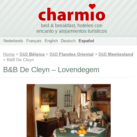
bed & breakfast, hoteles con
encanto y alojamientos turísticos
Nederlands
Français
English
Deutsch
Español
Home
>
B&B
Bélgica
>
B&B
Flandes Oriental
>
B&B
Meetjesland
> B&B De Cleyn
B&B De Cleyn – Lovendegem