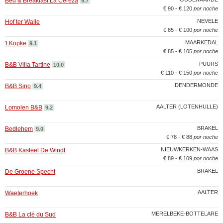
Bed & Breakfast La Cereza
9.7
€ 90 - € 120
por noche
NEVELE
Hof ter Walle
€ 85 - € 100
por noche
MAARKEDAL
't Kopke
9.1
€ 85 - € 105
por noche
PUURS
B&B Villa Tartine
10.0
€ 110 - € 150
por noche
DENDERMONDE
B&B Sino
9.4
AALTER (LOTENHULLE)
Lomolen B&B
9.2
BRAKEL
Bedlehem
9.0
€ 78 - € 88
por noche
NIEUWKERKEN-WAAS
B&B Kasteel De Windt
€ 89 - € 109
por noche
BRAKEL
De Groene Specht
AALTER
Waeterhoek
MERELBEKE-BOTTELARE
B&B La clé du Sud