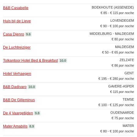
BOEKHOUTE (ASSENEDE)
B&B Casabelle
€ 85 - € 115
por noche
LOVENDEGEM
Huis bij de Lieve
€ 90 - € 100
por noche
MIDDELBURG - MALDEGEM
Casa Djenro
9.6
€ 80
por noche
MALDEGEM
De Luchtreiziger
€ 50 - € 65
por noche
ZELZATE
Tolkantoor Hotel Bed & Breakfast
10.0
€ 86
por noche
GENT
Hotel Verhaegen
€ 195 - € 280
por noche
GAVERE-ASPER
B&B Dadivaro
10.0
€ 115
por noche
TEMSE
B&B De Gilleminus
€ 100 - € 125
por noche
OUDENAARDE
De 4 Vaargetijden
9.8
€ 75
por noche
MATER
Mater Amabilis
8.9
€ 80 - € 100
por noche