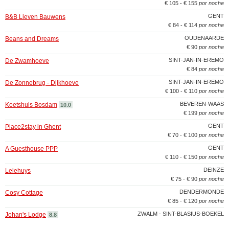
€ 105 - € 155
por noche
GENT
B&B Lieven Bauwens
€ 84 - € 114
por noche
OUDENAARDE
Beans and Dreams
€ 90
por noche
SINT-JAN-IN-EREMO
De Zwamhoeve
€ 84
por noche
SINT-JAN-IN-EREMO
De Zonnebrug - Dijkhoeve
€ 100 - € 110
por noche
BEVEREN-WAAS
Koetshuis Bosdam
10.0
€ 199
por noche
GENT
Place2stay in Ghent
€ 70 - € 100
por noche
GENT
A Guesthouse PPP
€ 110 - € 150
por noche
DEINZE
Leiehuys
€ 75 - € 90
por noche
DENDERMONDE
Cosy Cottage
€ 85 - € 120
por noche
ZWALM - SINT-BLASIUS-BOEKEL
Johan's Lodge
8.8