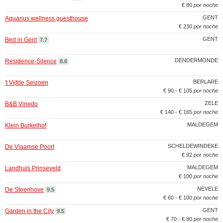
€ 80
por noche
GENT
Aquarius wellness guesthouse
€ 230
por noche
GENT
Bed in Gent
7.7
DENDERMONDE
Residence-Silence
8.6
BERLARE
't Vijfde Seizoen
€ 90 - € 105
por noche
ZELE
B&B Vinedo
€ 140 - € 165
por noche
MALDEGEM
Klein Burkelhof
SCHELDEWINDEKE
De Vlaamse Poort
€ 92
por noche
MALDEGEM
Landhuis Prinseveld
€ 100
por noche
NEVELE
De Steenhove
9.5
€ 60 - € 100
por noche
GENT
Garden in the City
9.5
€ 70 - € 80
por noche