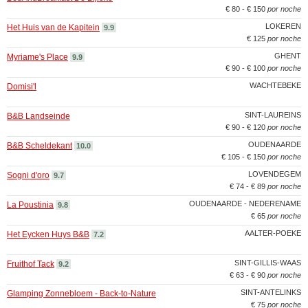
€ 80 - € 150
por noche
LOKEREN
Het Huis van de Kapitein
9.9
€ 125
por noche
GHENT
Myriame's Place
9.9
€ 90 - € 100
por noche
WACHTEBEKE
Domisi'l
SINT-LAUREINS
B&B Landseinde
€ 90 - € 120
por noche
OUDENAARDE
B&B Scheldekant
10.0
€ 105 - € 150
por noche
LOVENDEGEM
Sogni d'oro
9.7
€ 74 - € 89
por noche
OUDENAARDE - NEDERENAME
La Poustinia
9.8
€ 65
por noche
AALTER-POEKE
Het Eycken Huys B&B
7.2
SINT-GILLIS-WAAS
Fruithof Tack
9.2
€ 63 - € 90
por noche
SINT-ANTELINKS
Glamping Zonnebloem - Back-to-Nature
€ 75
por noche