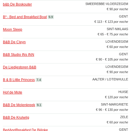
SMEEREBBE-VLOERZEGEM
b&b De Boskouter
€ 90
por noche
GENT
B³ - Bed and Breakfast Boat
9.9
€ 113 - € 123
por noche
SINT-NIKLAAS
Moon Sleep
€ 65 - € 75
por noche
LOVENDEGEM
B&B De Cleyn
€ 60
por noche
GENT
B&B Studio INs INN
€ 90 - € 105
por noche
LOVENDEGEM
De Liedjestoren B&B
€ 90
por noche
AALTER / LOTENHULLE
B & B Little Princess
7.4
HUISE
Hof de Mote
€ 120
por noche
SINT-MARGRIETE
B&B De Molenkreek
9.1
€ 96 - € 130
por noche
ZELE
B&B De Krulwilg
€ 60
por noche
GENT
BedAndBreakfast De Bijloke