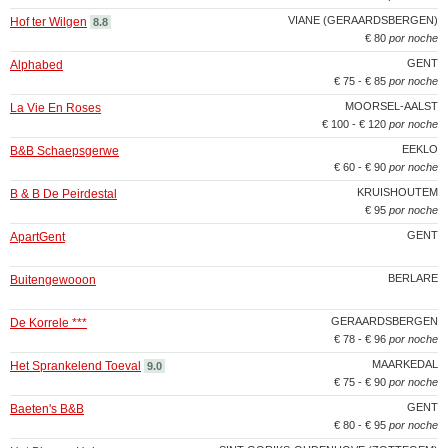
VIANE (GERAARDSBERGEN)
Hof ter Wilgen
8.8
€ 80
por noche
GENT
Alphabed
€ 75 - € 85
por noche
MOORSEL-AALST
La Vie En Roses
€ 100 - € 120
por noche
EEKLO
B&B Schaepsgerwe
€ 60 - € 90
por noche
KRUISHOUTEM
B & B De Peirdestal
€ 95
por noche
GENT
ApartGent
BERLARE
Buitengewooon
GERAARDSBERGEN
De Korrele ***
€ 78 - € 96
por noche
MAARKEDAL
Het Sprankelend Toeval
9.0
€ 75 - € 90
por noche
GENT
Baeten's B&B
€ 80 - € 95
por noche