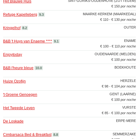
SINT-GORIKS-OUDENHOVE (ZOTTEGEM)
Het Blauwe Huis
€ 150
por noche
MAARKE-KERKEM (MAARKEDAL)
Refuge Kapelleberg
9.3
€ 110 - € 130
por noche
OUTER
Kringelhof
8.2
ENAME
B&B 't Huys van Enaeme ****
9.1
€ 100 - € 110
por noche
OUDENAARDE (MELDEN)
Enjoytoday
€ 100
por noche
BOEKHOUTE
B&B l'heure bleue
10.0
HERZELE
Huize Ozofijn
€ 98 - € 104
por noche
GENT (LAARNE)
't Groene Genoegen
€ 100
por noche
VURSTE
Het Tweede Leven
€ 85 - € 100
por noche
ERPE-MERE
De Loskade
SEMMERZAKE
Cimbarsaca Bed & Breakfast
8.8