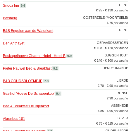
GENT
Snooz Inn
9.6
€ 95 - € 130
por noche
OOSTERZELE (MOORTSELE)
Betsberg
€ 75
por noche
GENT
B&B Engelen aan de Waterkant
GERAARDSBERGEN
Den Ahthayet
€ 108 - € 120
por noche
BUGGENHOUT
Boskapelhoeve Charme Hotel - Hotel B
9.9
€ 140 - € 300
por noche
DENDERMONDE
Pieter Pauwel Bed & Breakfast
9.2
LIERDE
B&B GOUDSBLOEMPJE
7.8
€ 70 - € 90
por noche
RONSE
Gasthof 'Hoeve De Schapenkop'
9.4
€ 90
por noche
ASSENEDE
Bed & Breakfast De Bijenkorf
€ 85 - € 95
por noche
BEVER
Akrenbos 101
€ 75 - € 115
por noche
OUDENAARDE