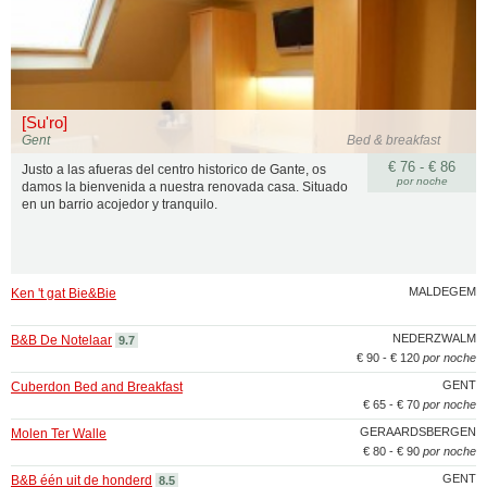
[Su'ro]
Gent
Bed & breakfast
€ 76 - € 86
Justo a las afueras del centro historico de Gante, os
por noche
damos la bienvenida a nuestra renovada casa. Situado
en un barrio acojedor y tranquilo.
MALDEGEM
Ken 't gat Bie&Bie
NEDERZWALM
B&B De Notelaar
9.7
€ 90 - € 120
por noche
GENT
Cuberdon Bed and Breakfast
€ 65 - € 70
por noche
GERAARDSBERGEN
Molen Ter Walle
€ 80 - € 90
por noche
GENT
B&B één uit de honderd
8.5