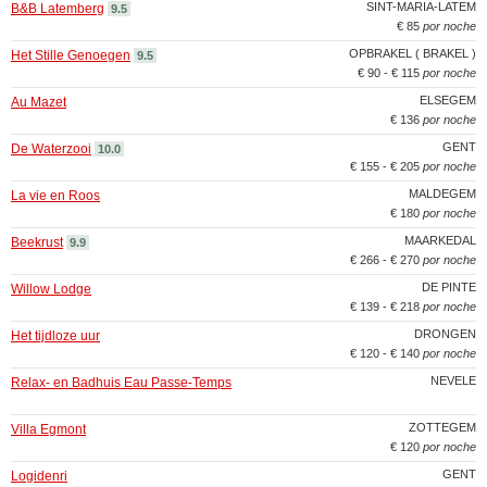
SINT-MARIA-LATEM
B&B Latemberg
9.5
€ 85
por noche
OPBRAKEL ( BRAKEL )
Het Stille Genoegen
9.5
€ 90 - € 115
por noche
ELSEGEM
Au Mazet
€ 136
por noche
GENT
De Waterzooi
10.0
€ 155 - € 205
por noche
MALDEGEM
La vie en Roos
€ 180
por noche
MAARKEDAL
Beekrust
9.9
€ 266 - € 270
por noche
DE PINTE
Willow Lodge
€ 139 - € 218
por noche
DRONGEN
Het tijdloze uur
€ 120 - € 140
por noche
NEVELE
Relax- en Badhuis Eau Passe-Temps
ZOTTEGEM
Villa Egmont
€ 120
por noche
GENT
Logidenri