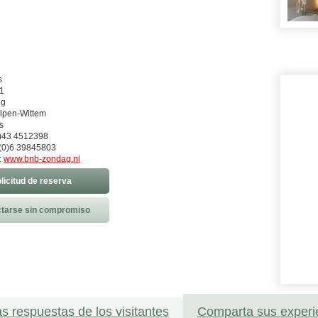
s
1
eg
lpen-Wittem
s
0)43 4512398
(0)6 39845803
:
www.bnb-zondag.nl
licitud de reserva
tarse sin compromiso
as respuestas de los visitantes
Comparta sus experi