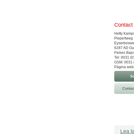
Contact
Hetty Kamp
Piepertweg 
Eyserbosw
6287 AD Gu
Países Bajo
Tel: 0031 (
GSM: 0031 
Página web
So
Contac
Lea l