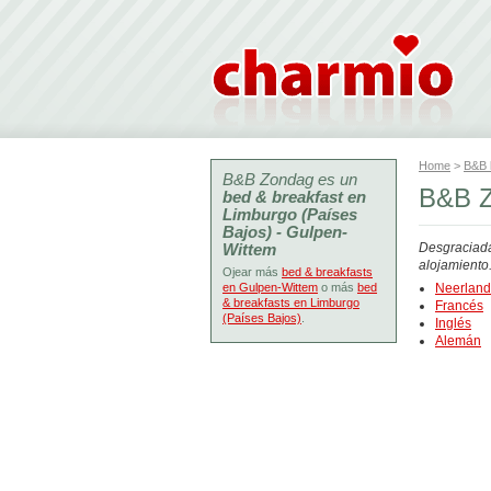
Home
>
B&B
B&B Zondag es un
B&B Z
bed & breakfast en
Limburgo (Países
Bajos) - Gulpen-
Wittem
Desgraciada
alojamiento
Ojear más
bed & breakfasts
en Gulpen-Wittem
o más
bed
Neerlan
& breakfasts en Limburgo
Francés
(Países Bajos)
.
Inglés
Alemán