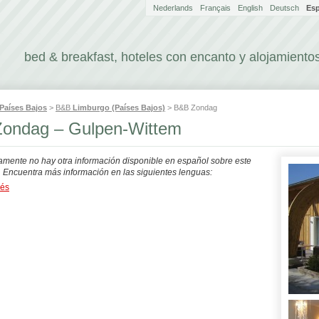
Nederlands
Français
English
Deutsch
Es
bed & breakfast, hoteles con encanto y alojamientos
Países Bajos
>
B&B
Limburgo (Países Bajos)
> B&B Zondag
ondag – Gulpen-Wittem
mente no hay otra información disponible en español sobre este
. Encuentra más información en las siguientes lenguas:
dés