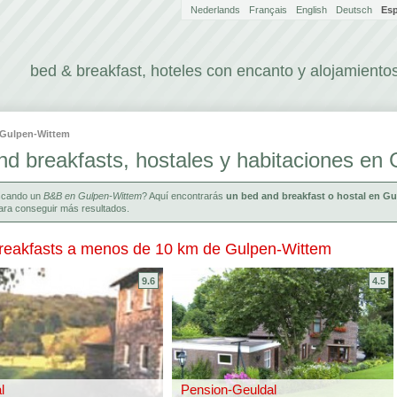
Nederlands
Français
English
Deutsch
Es
bed & breakfast, hoteles con encanto y alojamientos
Gulpen-Wittem
nd breakfasts, hostales y habitaciones en
scando un
B&B en Gulpen-Wittem
? Aquí encontrarás
un bed and breakfast o hostal en G
para conseguir más resultados.
reakfasts a menos de 10 km de Gulpen-Wittem
9.6
4.5
l
Pension-Geuldal