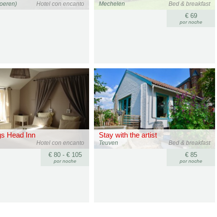
oeren)
Hotel con encanto
Mechelen
Bed & breakfast
€ 69
por noche
gs Head Inn
Stay with the artist
Hotel con encanto
Teuven
Bed & breakfast
€ 80 - € 105
€ 85
por noche
por noche