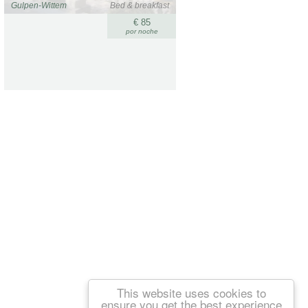
Gulpen-Wittem
Bed & breakfast
€ 85
por noche
This website uses cookies to
ensure you get the best experience