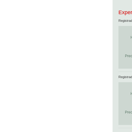
Exper
Registra
Prec
Registra
Prec