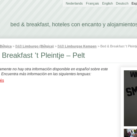
Nederlands
Français
English
Deutsch
Es
bed & breakfast, hoteles con encanto y alojamientos
Bélgica
>
B&B
Limburgo (Bélgica)
>
B&B
Limburgse Kempen
> Bed & Breakfast 't Pleintj
Breakfast 't Pleintje – Pelt
mente no hay otra información disponible en español sobre este
. Encuentra más información en las siguientes lenguas:
dés