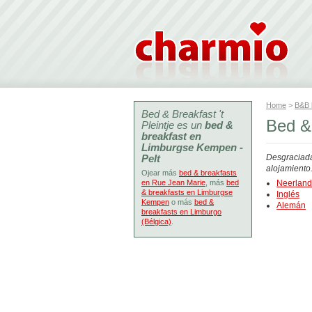
Home
>
B&B
Bed & Breakfast 't
Bed & 
Pleintje es un
bed &
breakfast en
Limburgse Kempen -
Pelt
Desgraciada
alojamiento
Ojear más
bed & breakfasts
en Rue Jean Marie
, más
bed
Neerlan
& breakfasts en Limburgse
Inglés
Kempen
o más
bed &
Alemán
breakfasts en Limburgo
(Bélgica)
.