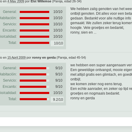
do en
4 May 2009
por
Elst Willemse
(Pareja, edad 26-34)
We hebben zalig genoten van het weeke
General:
10
/
10
ontbijt genoten. Dit alles voor een be
Habitación:
10/10
gedaan. Bedankt voor alle nuttige info
gemaakt. We zullen zeker terug komen
Servicio:
10/10
hoogte. Vele groetjes en bedankt,
Encanto:
10/10
ronny, sien en ...
io/calidad:
10/10
Total:
10/10
do en
15 April 2009
por
ronny en gerda
(Pareja, edad 45-54)
we hebben een super aangenaam verbl
General:
9
/
10
Een geweldige ontvangst, mooie eigen
Habitación:
9/10
met altijd gratis een glimlach, en goe
ontbijt.
Servicio:
9/10
we komen zeker nog eens terug.
Encanto:
9/10
Een echte aanrader, en zeker op tijd r
io/calidad:
10/10
groetjes en nogmaals bedankt.
ronny en gerda
Total:
9.2/10