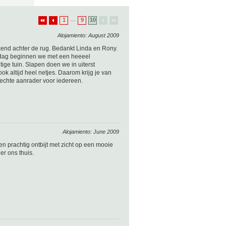
…
1
9
10
Alojamiento: August 2009
end achter de rug. Bedankt Linda en Rony.
De dag beginnen we met een heeeel
tige tuin. Slapen doen we in uiterst
k altijd heel netjes. Daarom krijg je van
n echte aanrader voor iedereen.
Alojamiento: June 2009
n prachtig ontbijt met zicht op een mooie
er ons thuis.