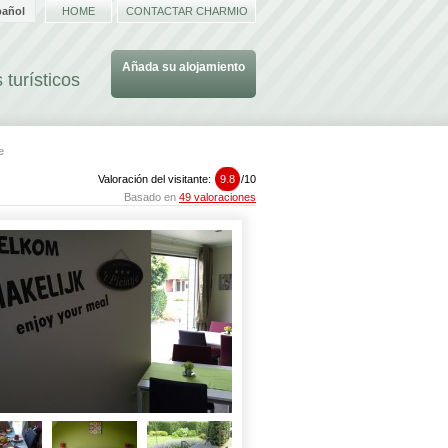
pañol
HOME
CONTACTAR CHARMIO
Añada su alojamiento
 turísticos
e
Valoración del visitante:
9.8
/
10
Basado en
49 valoraciones