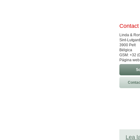
Contact
Linda & Ro
Sint-Lutgard
3900 Pelt
Bélgica
GSM: +32 (0
Página web
So
Contac
Lea l