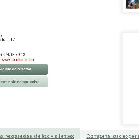
ny
straat 17
) 474/43 79 13
:
www.bb-pleintje.be
licitud de reserva
tarse sin compromiso
as respuestas de los visitantes
Comparta sus experi