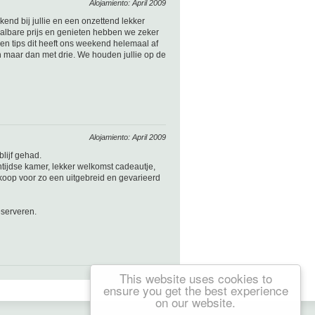
Alojamiento: April 2009
nd bij jullie en een onzettend lekker
taalbare prijs en genieten hebben we zeker
 en tips dit heeft ons weekend helemaal af
 maar dan met drie. We houden jullie op de
Alojamiento: April 2009
ijf gehad.
tijdse kamer, lekker welkomst cadeautje,
dkoop voor zo een uitgebreid en gevarieerd
eserveren.
This website uses cookies to
ensure you get the best experience
on our website.