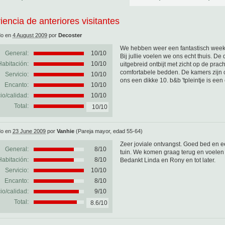
iencia de anteriores visitantes
do en
4 August 2009
por
Decoster
We hebben weer een fantastisch week
General:
10
/
10
Bij jullie voelen we ons echt thuis. 
Habitación:
10/10
uitgebreid ontbijt met zicht op de prach
comfortabele bedden. De kamers zijn oo
Servicio:
10/10
ons een dikke 10. b&b 'tpleintje is ee
Encanto:
10/10
io/calidad:
10/10
Total:
10/10
do en
23 June 2009
por
Vanhie
(Pareja mayor, edad 55-64)
Zeer joviale ontvangst. Goed bed en ee
General:
8
/
10
tuin. We komen graag terug en voelen 
Habitación:
8/10
Bedankt Linda en Rony en tot later.
Servicio:
10/10
Encanto:
8/10
io/calidad:
9/10
Total:
8.6/10