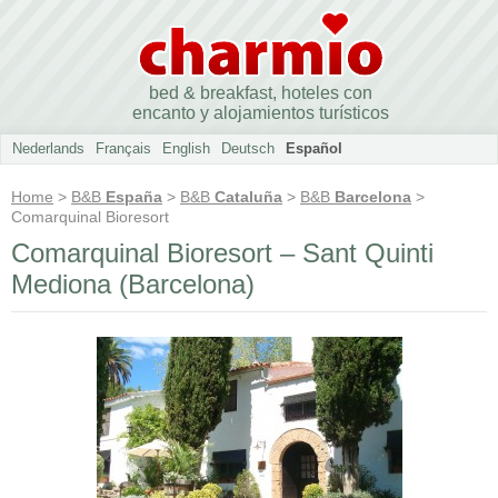
bed & breakfast, hoteles con
encanto y alojamientos turísticos
Nederlands
Français
English
Deutsch
Español
Home
>
B&B
España
>
B&B
Cataluña
>
B&B
Barcelona
>
Comarquinal Bioresort
Comarquinal Bioresort – Sant Quinti
Mediona (Barcelona)