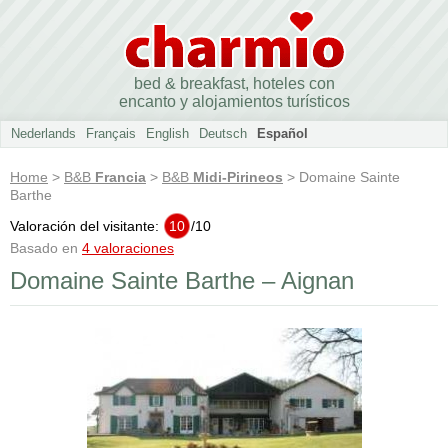
bed & breakfast, hoteles con
encanto y alojamientos turísticos
Nederlands
Français
English
Deutsch
Español
Home
>
B&B
Francia
>
B&B
Midi-Pirineos
> Domaine Sainte
Barthe
Valoración del visitante:
10
/
10
Basado en
4 valoraciones
Domaine Sainte Barthe – Aignan