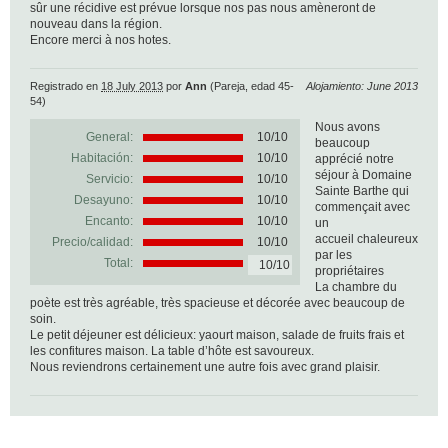
sûr une récidive est prévue lorsque nos pas nous amèneront de
nouveau dans la région.
Encore merci à nos hotes.
Registrado en
18 July 2013
por
Ann
(Pareja, edad 45-
Alojamiento: June 2013
54)
Nous avons
General:
10
/
10
beaucoup
Habitación:
10/10
apprécié notre
séjour à Domaine
Servicio:
10/10
Sainte Barthe qui
Desayuno:
10/10
commençait avec
Encanto:
10/10
un
accueil chaleureux
Precio/calidad:
10/10
par les
Total:
10/10
propriétaires
La chambre du
poète est très agréable, très spacieuse et décorée avec beaucoup de
soin.
Le petit déjeuner est délicieux: yaourt maison, salade de fruits frais et
les confitures maison. La table d’hôte est savoureux.
Nous reviendrons certainement une autre fois avec grand plaisir.