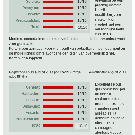
ontvangst op een
Servicio:
10/10
prachtig domein.
Desayuno:
10/10
Heerlijke
Encanto:
10/10
maaltijden, zeer
smakelijk en
Precio/calidad:
10/10
creatief met een
Total:
10/10
oersoonlijke toets
van de kok.
Mooie accomodatie en ook een verfrissende duik in het zwembad werd
zeer gesmaakt
Kortom een aanrader voor wie houdt van betaalbare mooi logement en
de mogelijkheid om 's avonds te geniteten van overheerlijk diner.
Kortom een toppie!!!
Registrado en
19 August 2013
por
noviel
(Pareja,
Alojamiento: August 2013
edad 55-64)
Excellent séjour
General:
10
/
10
qui commence par
Habitación:
10/10
un acceuil
chaleureux des
Servicio:
10/10
propriétaires. Les
Desayuno:
10/10
chambres sont
Encanto:
10/10
agréables, la
demeure est belle
Precio/calidad:
10/10
ainsi que la
Total:
10/10
campagne
alentour. A coup