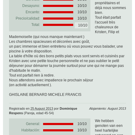
propriétaires et
Desayuno:
10/10
déjà nous sommes
Encanto:
10/10
bien.
Tout était parfait
Precio/calidad:
10/10
l'accueil très
Total:
10/10
chaleureux de
Kristen, Filip et
Mademoiselle (qui nous manque maintenant )
Les chambres spacieuses et décorées avec goût,
un parc immense et bien entretenu où vous pouvez vous balader, une
piscine à votre disposition.
La table d'hôte où des bons petits plats vous sont servis et cuisinés par
Kristen avec une petite touche personnelle et ne pas oublier le petit
déjeuner pour démarrer la journée surtout pour une qui ne mange pas
d'habitude le matin.
Tout est parfait rien à redire.
Nous attendons avec impatience le prochain séjour
(en activité actuellement ).
GHISLAINE BERNARD MICHELE FRANCIS
Registrado en
25 August 2013
por
Dominique
Alojamiento: August 2013
Respens
(Pareja, edad 45-54)
We hebben
General:
10
/
10
genoten van een
Habitación:
10/10
heel hartelijke