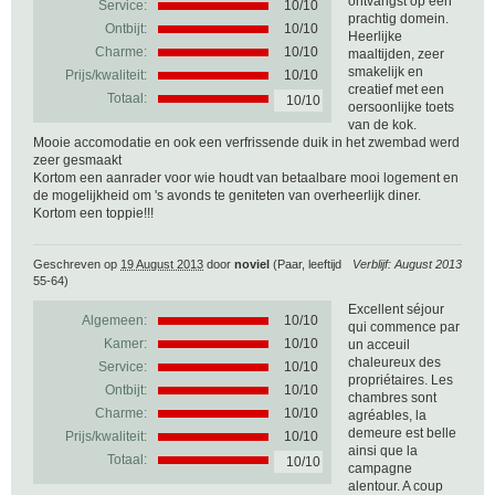
ontvangst op een
Service:
10/10
prachtig domein.
Ontbijt:
10/10
Heerlijke
Charme:
10/10
maaltijden, zeer
smakelijk en
Prijs/kwaliteit:
10/10
creatief met een
Totaal:
10/10
oersoonlijke toets
van de kok.
Mooie accomodatie en ook een verfrissende duik in het zwembad werd
zeer gesmaakt
Kortom een aanrader voor wie houdt van betaalbare mooi logement en
de mogelijkheid om 's avonds te geniteten van overheerlijk diner.
Kortom een toppie!!!
Geschreven op
19 August 2013
door
noviel
(Paar, leeftijd
Verblijf: August 2013
55-64)
Excellent séjour
Algemeen:
10
/
10
qui commence par
Kamer:
10/10
un acceuil
chaleureux des
Service:
10/10
propriétaires. Les
Ontbijt:
10/10
chambres sont
Charme:
10/10
agréables, la
demeure est belle
Prijs/kwaliteit:
10/10
ainsi que la
Totaal:
10/10
campagne
alentour. A coup