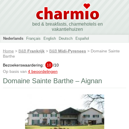
bed & breakfasts, charmehotels en
vakantiehuizen
Nederlands
Français
English
Deutsch
Español
Home
>
B&B
Frankrijk
>
B&B
Midi-Pyrenees
> Domaine Sainte
Barthe
Bezoekerswaardering:
10
/
10
Op basis van
4 beoordelingen
Domaine Sainte Barthe – Aignan