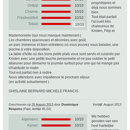
propriétaires et
Ontbijt:
10/10
déjà nous sommes
Charme:
10/10
bien.
Tout était parfait
Prijs/kwaliteit:
10/10
l'accueil très
Totaal:
10/10
chaleureux de
Kristen, Filip et
Mademoiselle (qui nous manque maintenant )
Les chambres spacieuses et décorées avec goût,
un parc immense et bien entretenu où vous pouvez vous balader, une
piscine à votre disposition.
La table d'hôte où des bons petits plats vous sont servis et cuisinés par
Kristen avec une petite touche personnelle et ne pas oublier le petit
déjeuner pour démarrer la journée surtout pour une qui ne mange pas
d'habitude le matin.
Tout est parfait rien à redire.
Nous attendons avec impatience le prochain séjour
(en activité actuellement ).
GHISLAINE BERNARD MICHELE FRANCIS
Geschreven op
25 August 2013
door
Dominique
Verblijf: August 2013
Respens
(Paar, leeftijd 45-54)
We hebben
Algemeen:
10
/
10
genoten van een
Kamer:
10/10
heel hartelijke