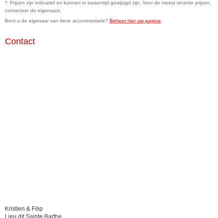
*: Prijzen zijn indicatief en kunnen in tussentijd gewijzigd zijn. Voor de meest recente prijzen,
contacteer de eigenaars.
Bent u de eigenaar van deze accommodatie?
Beheer hier uw pagina
.
Contact
Kristien & Filip
Lieu dit Sainte Barthe