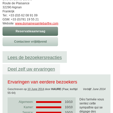
Route de Plaisance
32290 Aignan
Frankrijk
Tel.: +33 (0)5 62 08 91 09
GSM: +33 (0)781 19 55 21
Website:
www.domainesaintebarthe.com
Reservatieaanvraag
Contacteer vrijblijvend
Lees de bezoekersreacties
Deel zelf uw ervaringen
Ervaringen van eerdere bezoekers
Geschreven op
10 June 2014
door
HAURE
(Paar, leeftijd
Verblijf: June 2014
55-64)
Dès l'arrivée vous
Algemeen:
10
/
10
sentez cette
Kamer:
10/10
sympathie qui se
dégage des
Service:
10/10