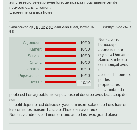
sûr une récidive est prévue lorsque nos pas nous amèneront de
nouveau dans la région.
Encore merci à nos hotes.
Geschreven op
18 July 2013
door
Ann
(Paar, leeftijd 45-
Verblijf: June 2013
54)
Nous avons
Algemeen:
10
/
10
beaucoup
Kamer:
10/10
apprécié notre
séjour à Domaine
Service:
10/10
Sainte Barthe qui
Ontbijt:
10/10
commençait avec
Charme:
10/10
un
accueil chaleureux
Prijs/kwaliteit:
10/10
par les
Totaal:
10/10
propriétaires
La chambre du
poète est très agréable, très spacieuse et décorée avec beaucoup de
soin.
Le petit déjeuner est délicieux: yaourt maison, salade de fruits frais et
les confitures maison. La table d’hôte est savoureux.
Nous reviendrons certainement une autre fois avec grand plaisir.