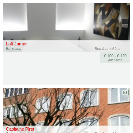
Loft Jamar
Bruxelles
Bed & breakfast
€ 100 - € 120
por noche
9.8
Capitaine Piret