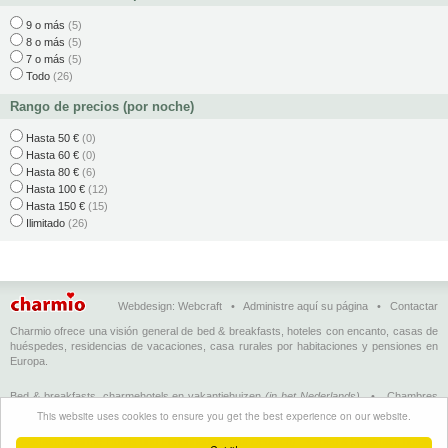
9 o más
(5)
8 o más
(5)
7 o más
(5)
Todo
(26)
Rango de precios (por noche)
Hasta 50 €
(0)
Hasta 60 €
(0)
Hasta 80 €
(6)
Hasta 100 €
(12)
Hasta 150 €
(15)
Ilimitado
(26)
Webdesign:
Webcraft
•
Administre aquí su página
•
Contactar
Charmio ofrece una visión general de bed & breakfasts, hoteles con encanto, casas de
huéspedes, residencias de vacaciones, casa rurales por habitaciones y pensiones en
Europa.
Bed & breakfasts, charmehotels en vakantiehuizen
(in het Nederlands)
•
Chambres
d'hôtes, hôtels de charme et logements de vacances
(en français)
•
Bed &
This website uses cookies to ensure you get the best experience on our website.
breakfasts, charming hotels and holiday accommodations
(in English)
•
Bed &
Breakfast, Charme-Hotels und Ferienhäuser
(auf Deutsch)
•
Bed & breakfast, hoteles