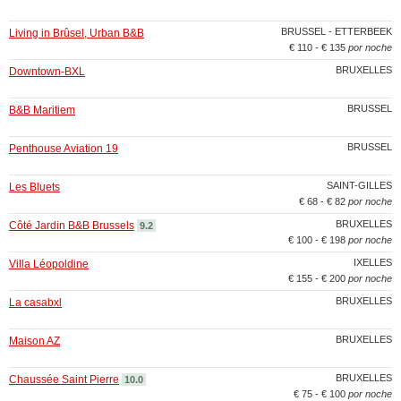
BRUSSEL - ETTERBEEK
Living in Brûsel, Urban B&B
€ 110 - € 135
por noche
BRUXELLES
Downtown-BXL
BRUSSEL
B&B Maritiem
BRUSSEL
Penthouse Aviation 19
SAINT-GILLES
Les Bluets
€ 68 - € 82
por noche
BRUXELLES
Côté Jardin B&B Brussels
9.2
€ 100 - € 198
por noche
IXELLES
Villa Léopoldine
€ 155 - € 200
por noche
BRUXELLES
La casabxl
BRUXELLES
Maison AZ
BRUXELLES
Chaussée Saint Pierre
10.0
€ 75 - € 100
por noche