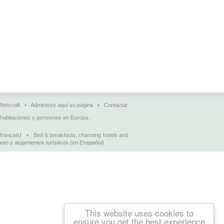
Webcraft
•
Administre aquí su página
•
Contactar
 habitaciones y pensiones en Europa.
français)
•
Bed & breakfasts, charming hotels and
nto y alojamientos turísticos
(en Enspañol)
This website uses cookies to
ensure you get the best experience