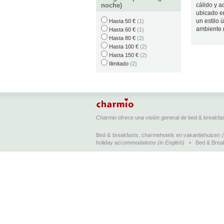
noche)
cálido y a
ubicado e
un estilo 
Hasta 50 €
(1)
ambiente r
Hasta 60 €
(1)
Hasta 80 €
(2)
Hasta 100 €
(2)
Hasta 150 €
(2)
Ilimitado
(2)
Charmio ofrece una visión general de bed & breakfa
Bed & breakfasts, charmehotels en vakantiehuizen
holiday accommodations
(in English)
•
Bed & Brea