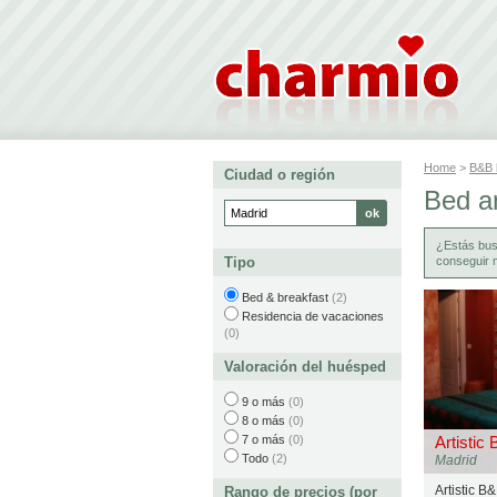
Home
>
B&B
Ciudad o región
Bed an
¿Estás bu
Tipo
conseguir 
Bed & breakfast
(2)
Residencia de vacaciones
(0)
Valoración del huésped
9 o más
(0)
8 o más
(0)
7 o más
(0)
Artistic
Todo
(2)
Madrid
Artistic B
Rango de precios (por