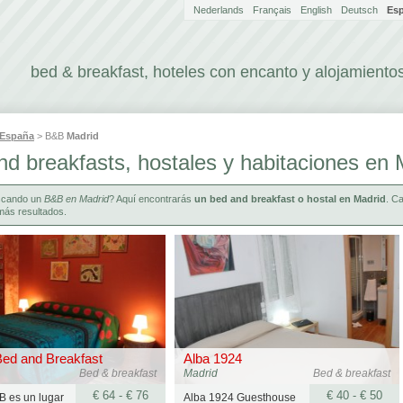
Nederlands
Français
English
Deutsch
Es
bed & breakfast, hoteles con encanto y alojamientos
España
> B&B
Madrid
d breakfasts, hostales y habitaciones en 
scando un
B&B en Madrid
? Aquí encontrarás
un bed and breakfast o hostal en Madrid
. C
más resultados.
 Bed and Breakfast
Alba 1924
Bed & breakfast
Madrid
Bed & breakfast
€ 64 - € 76
€ 40 - € 50
&B es un lugar
Alba 1924 Guesthouse