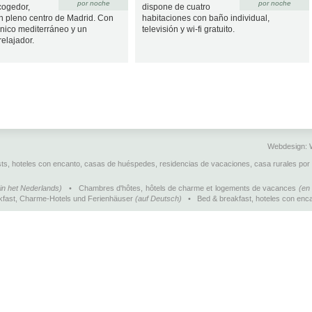
por noche
por noche
cogedor,
dispone de cuatro
n pleno centro de Madrid. Con
habitaciones con baño individual,
único mediterráneo y un
televisión y wi-fi gratuito.
elajador.
Webdesign:
sts, hoteles con encanto, casas de huéspedes, residencias de vacaciones, casa rurales por
(in het Nederlands)
•
Chambres d'hôtes, hôtels de charme et logements de vacances
(en 
kfast, Charme-Hotels und Ferienhäuser
(auf Deutsch)
•
Bed & breakfast, hoteles con enca