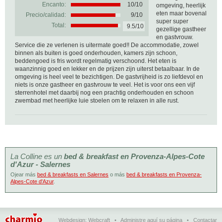
Encanto:
10/10
omgeving, heerlijk
eten maar bovenal
Precio/calidad:
9/10
super super
Total:
9.5/10
gezellige gastheer
en gastvrouw.
Service die ze verlenen is uitermate goed!! De accommodatie, zowel
binnen als buiten is goed onderhouden, kamers zijn schoon,
beddengoed is fris wordt regelmatig verschoond. Het eten is
waanzinnig goed en lekker en de prijzen zijn uiterst betaalbaar. In de
omgeving is heel veel te bezichtigen. De gastvrijheid is zo liefdevol en
niets is onze gastheer en gastvrouw te veel. Het is voor ons een vijf
sterrenhotel met daarbij nog een prachtig onderhouden en schoon
zwembad met heerlijke luie stoelen om te relaxen in alle rust.
La Colline es un
bed & breakfast en Provenza-Alpes-Cote
d'Azur - Salernes
Ojear más
bed & breakfasts en Salernes
o más
bed & breakfasts en Provenza-
Alpes-Cote d'Azur
.
Webdesign:
Webcraft
•
Administre aquí su página
•
Contactar