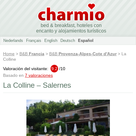
bed & breakfast, hoteles con
encanto y alojamientos turísticos
Nederlands
Français
English
Deutsch
Español
Home
>
B&B
Francia
>
B&B
Provenza-Alpes-Cote d'Azur
> La
Colline
Valoración del visitante:
9.2
/
10
Basado en
7 valoraciones
La Colline – Salernes