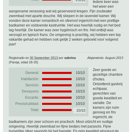
9.8/10
Iedere keer was
het weer een
aangename verassing wat wij geserveerd kregen. Fijn zoutwater
zwembad met aparte douche. Wij sliepen in de lavendel kamer. Wij
vonden deze kamer romantisch en sfeervol ingericht met een prettige
badkamer en voldoende kastruimte. Het was heerlijk rustig en het bed
lag heerlijk. De kamer was zeer hygiënisch en fris. Het ontbijt was
verzogd en typisch frans. De omgeving is prachtig, wij hebben een top
vakantie gehad en hebben ook gelijk 2 weken geboekt voor volgend
jaar!
Registrado en
30 September 2013
por
sabrina
Alojamiento: August 2013
(Pareja, edad 18-25)
Zeer goede en
General:
10
/
10
gezellige chambre
Habitación:
10/10
d'hotes.
Ontzettend gastvrij
Servicio:
10/10
echtpaar,
Desayuno:
10/10
gerechten van
Encanto:
10/10
goede kwaliteit en
variatie. De
Precio/calidad:
10/10
kamers zijn ruim
Total:
10/10
genoeg en fris
ingericht, de
badkamers zijn zeer schoon en practisch. Mooi uitzicht en rustige
omgeving. Heerlijk zwembad en fijne bedjes met parasols. Fijne
huiselijke sfeer savonds bij het barretje. En prijs kwaliteit absoluut de