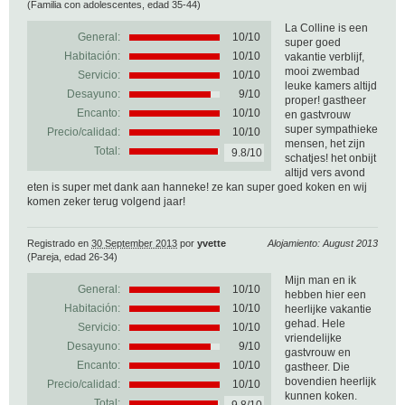
(Familia con adolescentes, edad 35-44)
La Colline is een
General:
10
/
10
super goed
Habitación:
10/10
vakantie verblijf,
mooi zwembad
Servicio:
10/10
leuke kamers altijd
Desayuno:
9/10
proper! gastheer
Encanto:
10/10
en gastvrouw
super sympathieke
Precio/calidad:
10/10
mensen, het zijn
Total:
9.8/10
schatjes! het onbijt
altijd vers avond
eten is super met dank aan hanneke! ze kan super goed koken en wij
komen zeker terug volgend jaar!
Registrado en
30 September 2013
por
yvette
Alojamiento: August 2013
(Pareja, edad 26-34)
Mijn man en ik
General:
10
/
10
hebben hier een
Habitación:
10/10
heerlijke vakantie
gehad. Hele
Servicio:
10/10
vriendelijke
Desayuno:
9/10
gastvrouw en
Encanto:
10/10
gastheer. Die
bovendien heerlijk
Precio/calidad:
10/10
kunnen koken.
Total: