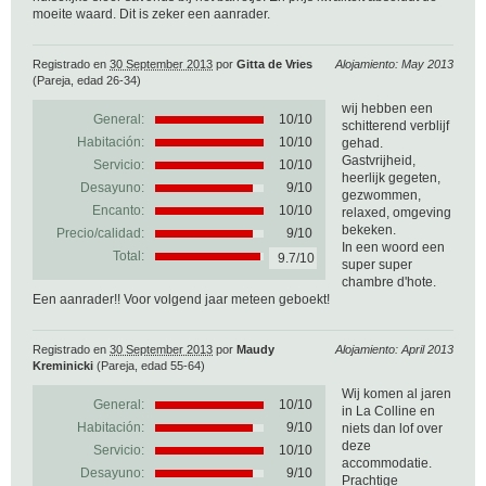
moeite waard. Dit is zeker een aanrader.
Registrado en
30 September 2013
por
Gitta de Vries
Alojamiento: May 2013
(Pareja, edad 26-34)
wij hebben een
General:
10
/
10
schitterend verblijf
Habitación:
10/10
gehad.
Gastvrijheid,
Servicio:
10/10
heerlijk gegeten,
Desayuno:
9/10
gezwommen,
Encanto:
10/10
relaxed, omgeving
bekeken.
Precio/calidad:
9/10
In een woord een
Total:
9.7/10
super super
chambre d'hote.
Een aanrader!! Voor volgend jaar meteen geboekt!
Registrado en
30 September 2013
por
Maudy
Alojamiento: April 2013
Kreminicki
(Pareja, edad 55-64)
Wij komen al jaren
General:
10
/
10
in La Colline en
Habitación:
9/10
niets dan lof over
deze
Servicio:
10/10
accommodatie.
Desayuno:
9/10
Prachtige