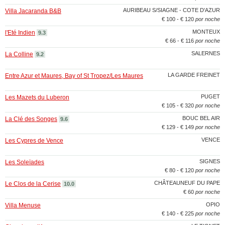
AURIBEAU S/SIAGNE - COTE D'AZUR
Villa Jacaranda B&B
€ 100 - € 120
por noche
MONTEUX
l'Eté Indien
9.3
€ 66 - € 116
por noche
SALERNES
La Colline
9.2
LA GARDE FREINET
Entre Azur et Maures, Bay of St Tropez/Les Maures
PUGET
Les Mazets du Luberon
€ 105 - € 320
por noche
BOUC BEL AIR
La Clé des Songes
9.6
€ 129 - € 149
por noche
VENCE
Les Cypres de Vence
SIGNES
Les Soleïades
€ 80 - € 120
por noche
CHÂTEAUNEUF DU PAPE
Le Clos de la Cerise
10.0
€ 60
por noche
OPIO
Villa Menuse
€ 140 - € 225
por noche