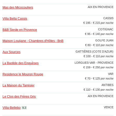
AIX EN PROVENCE
Mas des Micocouliers
CASSIS
Villa Bella Cassis
€ 195 - € 215
por noche
COTIGNAC
B&B Sieste en Provence
€ 95 - € 140
por noche
GOLFE JUAN
Maison Louijane - Chambres d'Hôtes - BnB
€ 80 - € 110
por noche
GATTIÈRES (COTE D'AZUR)
Aux Sources
€ 100 - € 110
por noche
LORGUES-VAR - PROVENCE
La Bastide des Enquèses
€ 159 - € 250
por noche
VAR
Residence le Mouron Rouge
€ 70 - € 125
por noche
ANTIBES
La Maison du Tamisier
€ 110 - € 130
por noche
AIX EN PROVENCE
Le Clos des Frères Gris
VENCE
Villa-Bellebo
9.3