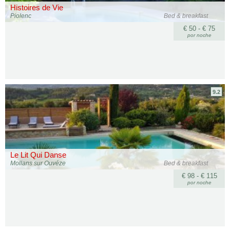
Histoires de Vie
Piolenc
Bed & breakfast
€ 50 - € 75
por noche
9.2
Le Lit Qui Danse
Mollans sur Ouvéze
Bed & breakfast
€ 98 - € 115
por noche