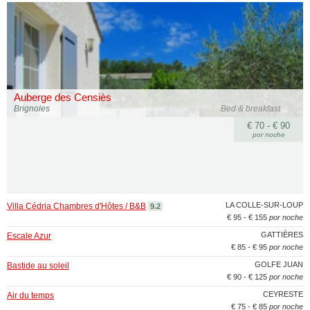
Auberge des Censiès
Brignoles
Bed & breakfast
€ 70 - € 90
por noche
LA COLLE-SUR-LOUP
Villa Cédria Chambres d'Hôtes / B&B
9.2
€ 95 - € 155
por noche
GATTIÈRES
Escale Azur
€ 85 - € 95
por noche
GOLFE JUAN
Bastide au soleil
€ 90 - € 125
por noche
CEYRESTE
Air du temps
€ 75 - € 85
por noche