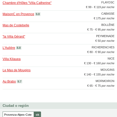
FLAYOSC
Chambre d'Hôtes "Villa Catherine"
€ 99 - € 119
por noche
CABASSE
MaisonC en Provence
9.8
€ 175
por noche
BOLLÈNE
Mas de Costebelle
€ 75 - € 95
por noche
PEYMEINADE
"la Villa Gérard"
€ 50
por noche
RICHERENCHES
L'Aulière
8.8
€ 80 - € 90
por noche
NICE
Villa Kilauea
€ 130 - € 160
por noche
MOUGINS
Le Mas de Mougins
€ 140 - € 155
por noche
MORMOIRON
Au Brabo
9.7
€ 65 - € 75
por noche
Ciudad o región