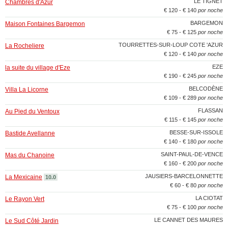
LE TIGNET
Chambres d'Azur
€ 120 - € 140
por noche
BARGEMON
Maison Fontaines Bargemon
€ 75 - € 125
por noche
TOURRETTES-SUR-LOUP COTE 'AZUR
La Rocheliere
€ 120 - € 140
por noche
EZE
la suite du village d'Eze
€ 190 - € 245
por noche
BELCODÈNE
Villa La Licorne
€ 109 - € 289
por noche
FLASSAN
Au Pied du Ventoux
€ 115 - € 145
por noche
BESSE-SUR-ISSOLE
Bastide Avellanne
€ 140 - € 180
por noche
SAINT-PAUL-DE-VENCE
Mas du Chanoine
€ 160 - € 200
por noche
JAUSIERS-BARCELONNETTE
La Mexicaine
10.0
€ 60 - € 80
por noche
LA CIOTAT
Le Rayon Vert
€ 75 - € 100
por noche
LE CANNET DES MAURES
Le Sud Côté Jardin