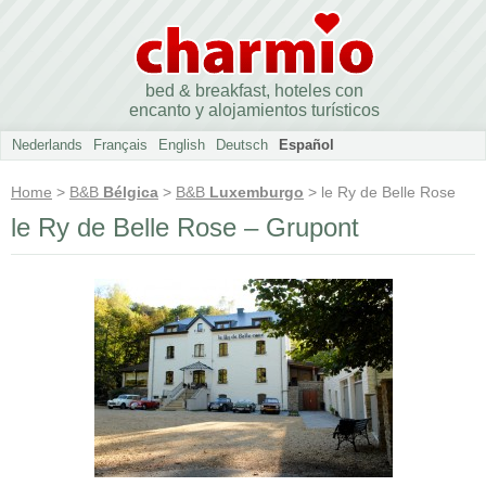
bed & breakfast, hoteles con
encanto y alojamientos turísticos
Nederlands
Français
English
Deutsch
Español
Home
>
B&B
Bélgica
>
B&B
Luxemburgo
> le Ry de Belle Rose
le Ry de Belle Rose – Grupont