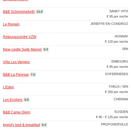
SANKT VITH
B&B Schlommefurth
10.0
€ 95
por noche
JENEFFE-EN-CONDROZ
Le Regain
HONNAY
Retouraucentre VZW
€ 120
por noche
SPA
New-castle Suite Manoir
9.9
EMBOURG
Villa Les Vergers
€ 95
por noche
SY/FERRIERES
B&B La Paresse
7.6
THEUX / SPA
L'Eden
€ 250
por noche
CHERAIN
Les Ecoliers
9.8
EIJSDEN
B&B Carpe Diem
€ 80 - € 125
por noche
PROFONDEVILLE
Ingrid's bed & breakfast
9.4