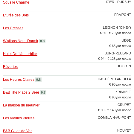
IZIER - DURBUY
Sous le Charme
FRAIPONT
L'Orée des Bois
LEIGNON (CINEY)
Les Cresses
€ 60 - € 70
por noche
LIÈGE
W'allons Nous Dormir
8.8
€ 65
por noche
BURG-REULAND
Hotel Dreiländerblick
€ 94 - € 128
por noche
HOTTON
Rêveries
HASTIÈRE-PAR-DELÀ
Les Heures Claires
9.8
€ 90
por noche
KRINKELT
B&B The Place 2 Beer
9.7
€ 90
por noche
CRUPET
La maison du meunier
€ 99 - € 140
por noche
COMBLAIN-AU-PONT
Les Vieilles Pierres
HOUYET
B&B Gilles de Ver