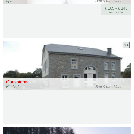
Spa
Bed & breakfast
€ 105 - € 145
por noche
9.4
Gaussignac
Hatrival
Bed & breakfast