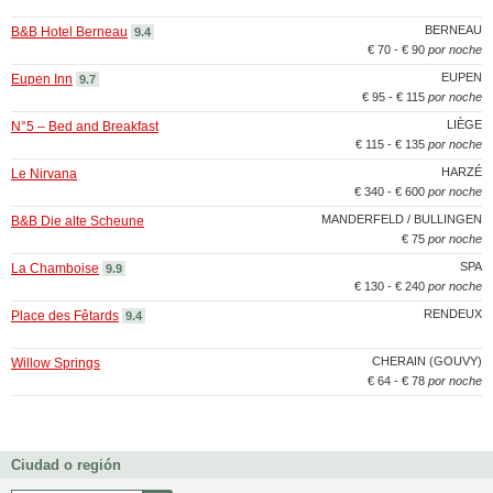
BERNEAU
B&B Hotel Berneau
9.4
€ 70 - € 90
por noche
EUPEN
Eupen Inn
9.7
€ 95 - € 115
por noche
LIÈGE
N°5 – Bed and Breakfast
€ 115 - € 135
por noche
HARZÉ
Le Nirvana
€ 340 - € 600
por noche
MANDERFELD / BULLINGEN
B&B Die alte Scheune
€ 75
por noche
SPA
La Chamboise
9.9
€ 130 - € 240
por noche
RENDEUX
Place des Fêtards
9.4
CHERAIN (GOUVY)
Willow Springs
€ 64 - € 78
por noche
Ciudad o región