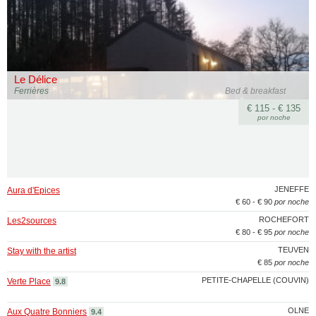
Le Délice
Ferrières
Bed & breakfast
€ 115 - € 135
por noche
JENEFFE
Aura d'Epices
€ 60 - € 90
por noche
ROCHEFORT
Les2sources
€ 80 - € 95
por noche
TEUVEN
Stay with the artist
€ 85
por noche
PETITE-CHAPELLE (COUVIN)
Verte Place
9.8
OLNE
Aux Quatre Bonniers
9.4