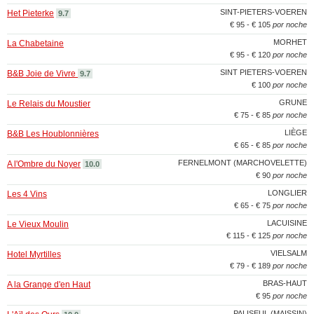
SINT-PIETERS-VOEREN
Het Pieterke
9.7
€ 95 - € 105
por noche
MORHET
La Chabetaine
€ 95 - € 120
por noche
SINT PIETERS-VOEREN
B&B Joie de Vivre
9.7
€ 100
por noche
GRUNE
Le Relais du Moustier
€ 75 - € 85
por noche
LIÈGE
B&B Les Houblonnières
€ 65 - € 85
por noche
FERNELMONT (MARCHOVELETTE)
A l'Ombre du Noyer
10.0
€ 90
por noche
LONGLIER
Les 4 Vins
€ 65 - € 75
por noche
LACUISINE
Le Vieux Moulin
€ 115 - € 125
por noche
VIELSALM
Hotel Myrtilles
€ 79 - € 189
por noche
BRAS-HAUT
A la Grange d'en Haut
€ 95
por noche
PALISEUL (MAISSIN)