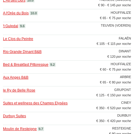
L'Aïl des Ours
10.0
€ 90 - € 145
por noche
HOUFFALIZE
A l'Orée du Bois
10.0
€ 65 - € 75
por noche
TEUVEN (VOEREN)
't Gulpdal
9.6
FALAËN
Le Clos du Peintre
€ 105 - € 115
por noche
DINANT
Rio Grande Dinant B&B
€ 120
por noche
HOUFFALIZE
Bed & Breakfast Pittoresque
9.2
€ 60 - € 75
por noche
ARBRE
Aux Anges B&B
€ 65 - € 80
por noche
GRUPONT
le Ry de Belle Rose
€ 125 - € 150
por noche
CINEY
Suites et wellness des Champs Elysées
€ 350 - € 520
por noche
DURBUY
Durbuy Suites
€ 350 - € 420
por noche
RESTEIGNE
Moulin de Resteigne
9.7
€ 90
por noche