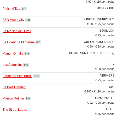
€ 90 - € 110
por noche
HOMBOURG
Plaisir d'Etre
9.7
WIBRIN (HOUFFALIZE)
B&B Music City
9.0
€ 60 - € 75
por noche
BOUILLON
La Maison de l'Eveil
€ 75
por noche
WIBRIN (HOUFFALIZE)
Le Coeur de l'Ardenne
5.8
€ 80 - € 90
por noche
BOMAL-SUR-OURTHE (DURBUY)
Manoir Ormille
8.9
HUY
Les Augustins
9.6
€ 80
por noche
VERVIERS
Ferme du Petit Breuil
10.0
€ 75
por noche
SPA
Le Bois Dormant
€ 100 - € 110
por noche
FAYMONVILLE
Maison Ruthier
9.9
€ 92 - € 95
por noche
LIÈGE
The Street Lodge
€ 75
por noche