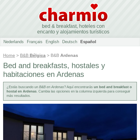
bed & breakfast, hoteles con
encanto y alojamientos turísticos
Nederlands
Français
English
Deutsch
Español
Home
>
B&B
Bélgica
> B&B
Ardenas
Bed and breakfasts, hostales y
habitaciones en Ardenas
¿Estás buscando un
B&B en Ardenas
? Aquí encontrarás
un bed and breakfast o
hostal en Ardenas
. Cambia las opciones en la columna izquierda para conseguir
más resultados.