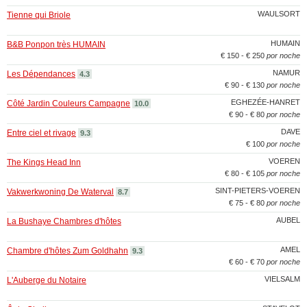
WAULSORT
Tienne qui Briole
HUMAIN
B&B Ponpon très HUMAIN
€ 150 - € 250
por noche
NAMUR
Les Dépendances
4.3
€ 90 - € 130
por noche
EGHEZÉE-HANRET
Côté Jardin Couleurs Campagne
10.0
€ 90 - € 80
por noche
DAVE
Entre ciel et rivage
9.3
€ 100
por noche
VOEREN
The Kings Head Inn
€ 80 - € 105
por noche
SINT-PIETERS-VOEREN
Vakwerkwoning De Waterval
8.7
€ 75 - € 80
por noche
AUBEL
La Bushaye Chambres d'hôtes
AMEL
Chambre d'hôtes Zum Goldhahn
9.3
€ 60 - € 70
por noche
VIELSALM
L'Auberge du Notaire