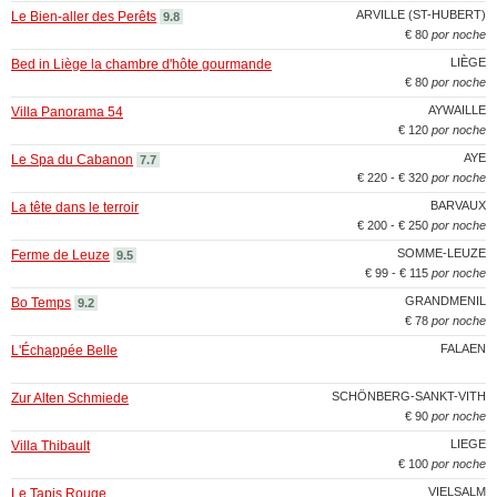
ARVILLE (ST-HUBERT)
Le Bien-aller des Perêts
9.8
€ 80
por noche
LIÈGE
Bed in Liège la chambre d'hôte gourmande
€ 80
por noche
AYWAILLE
Villa Panorama 54
€ 120
por noche
AYE
Le Spa du Cabanon
7.7
€ 220 - € 320
por noche
BARVAUX
La tête dans le terroir
€ 200 - € 250
por noche
SOMME-LEUZE
Ferme de Leuze
9.5
€ 99 - € 115
por noche
GRANDMENIL
Bo Temps
9.2
€ 78
por noche
FALAEN
L'Échappée Belle
SCHÖNBERG-SANKT-VITH
Zur Alten Schmiede
€ 90
por noche
LIEGE
Villa Thibault
€ 100
por noche
VIELSALM
Le Tapis Rouge