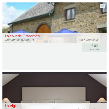
9.3
La cour de Grandmenil
Grandmenil (Manhay)
Bed & breakfast
€ 80
por noche
La Vigie