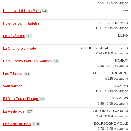
€ 55 - € 85
por noche
SPA
Hotel La Heid des Pairs
9.6
CELLES (HOUYET)
Hôtel Le Saint Hadelin
€ 95 - € 115
por noche
MUNO
La Révélation
9.6
AISCHE-EN-REFAIL (EGHEZEE)
La Chambre d'à côté
€ 90 - € 100
por noche
MANHAY
Hotel- Restaurant Les Sources
8.5
€ 80 - € 91
por noche
LA GLEIZE - STOUMONT
Les Tchéous
9.1
€ 116
por noche
VOEREN
Veurzerbron
€ 89 - € 119
por noche
VERVIERS
B&B La Poutre Rouge
9.7
€ 59 - € 99
por noche
SOURBRODT (WAIMES)
La Petite Roer
8.7
€ 74 - € 104
por noche
BOURSEIGNE-VIEILLE
Le Secret du Bois
10.0
€ 70 - € 98
por noche