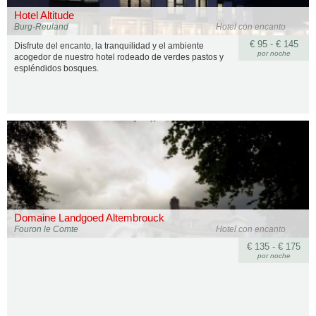
Hotel Altitude
Burg-Reuland
Hotel con encanto
€ 95 - € 145
Disfrute del encanto, la tranquilidad y el ambiente
por noche
acogedor de nuestro hotel rodeado de verdes pastos y
espléndidos bosques.
Domaine Landgoed Altembrouck
Fouron le Comte
Hotel con encanto
€ 135 - € 175
por noche