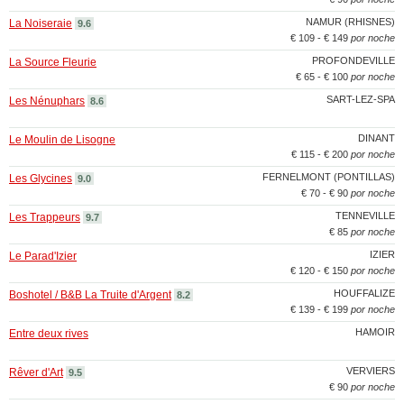
NAMUR (RHISNES)
La Noiseraie
9.6
€ 109 - € 149
por noche
PROFONDEVILLE
La Source Fleurie
€ 65 - € 100
por noche
SART-LEZ-SPA
Les Nénuphars
8.6
DINANT
Le Moulin de Lisogne
€ 115 - € 200
por noche
FERNELMONT (PONTILLAS)
Les Glycines
9.0
€ 70 - € 90
por noche
TENNEVILLE
Les Trappeurs
9.7
€ 85
por noche
IZIER
Le Parad'Izier
€ 120 - € 150
por noche
HOUFFALIZE
Boshotel / B&B La Truite d'Argent
8.2
€ 139 - € 199
por noche
HAMOIR
Entre deux rives
VERVIERS
Rêver d'Art
9.5
€ 90
por noche