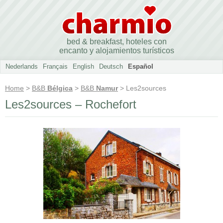
bed & breakfast, hoteles con
encanto y alojamientos turísticos
Nederlands
Français
English
Deutsch
Español
Home
>
B&B
Bélgica
>
B&B
Namur
> Les2sources
Les2sources – Rochefort