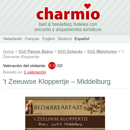
bed & breakfast, hoteles con
encanto y alojamientos turísticos
Nederlands
Français
English
Deutsch
Español
Home
>
B&B
Países Bajos
>
B&B
Zelanda
>
B&B
Walcheren
> 't
Zeeuwse Kloppertje
Valoración del visitante:
9.3
/
10
Basado en
1 valoración
't Zeeuwse Kloppertje – Middelburg