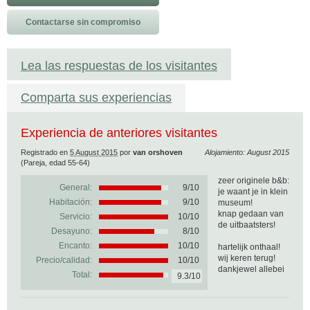
Contactarse sin compromiso
Lea las respuestas de los visitantes
Comparta sus experiencias
Experiencia de anteriores visitantes
Registrado en
5 August 2015
por
van orshoven
Alojamiento: August 2015
(Pareja, edad 55-64)
zeer originele b&b:
General:
9
/
10
je waant je in klein
Habitación:
9/10
museum!
knap gedaan van
Servicio:
10/10
de uitbaatsters!
Desayuno:
8/10
Encanto:
10/10
hartelijk onthaal!
wij keren terug!
Precio/calidad:
10/10
dankjewel allebei
Total:
9.3/10