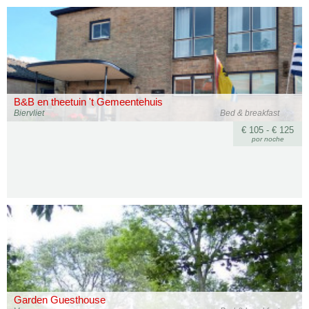
B&B en theetuin 't Gemeentehuis
Biervliet
Bed & breakfast
€ 105 - € 125
por noche
Garden Guesthouse