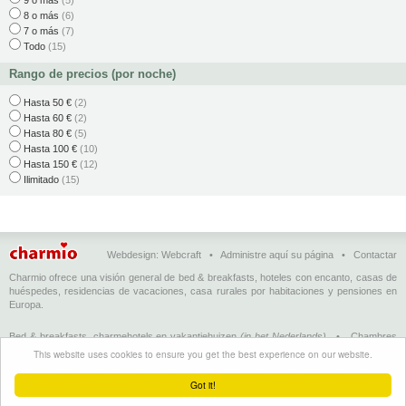
9 o más
(5)
8 o más
(6)
7 o más
(7)
Todo
(15)
Rango de precios (por noche)
Hasta 50 €
(2)
Hasta 60 €
(2)
Hasta 80 €
(5)
Hasta 100 €
(10)
Hasta 150 €
(12)
Ilimitado
(15)
Webdesign:
Webcraft
•
Administre aquí su página
•
Contactar
Charmio ofrece una visión general de bed & breakfasts, hoteles con encanto, casas de
huéspedes, residencias de vacaciones, casa rurales por habitaciones y pensiones en
Europa.
Bed & breakfasts, charmehotels en vakantiehuizen
(in het Nederlands)
•
Chambres
d'hôtes, hôtels de charme et logements de vacances
(en français)
•
Bed &
This website uses cookies to ensure you get the best experience on our website.
breakfasts, charming hotels and holiday accommodations
(in English)
•
Bed &
Breakfast, Charme-Hotels und Ferienhäuser
(auf Deutsch)
•
Bed & breakfast, hoteles
Got it!
con encanto y alojamientos turísticos
(en Enspañol)