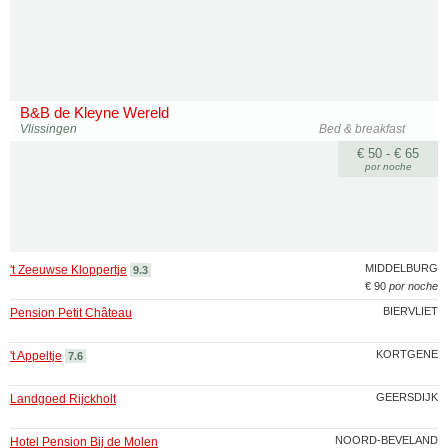
B&B de Kleyne Wereld
Vlissingen
Bed & breakfast
€ 50 - € 65
por noche
MIDDELBURG
't Zeeuwse Kloppertje
9.3
€ 90
por noche
BIERVLIET
Pension Petit Château
KORTGENE
't Appeltje
7.6
GEERSDIJK
Landgoed Rijckholt
NOORD-BEVELAND
Hotel Pension Bij de Molen