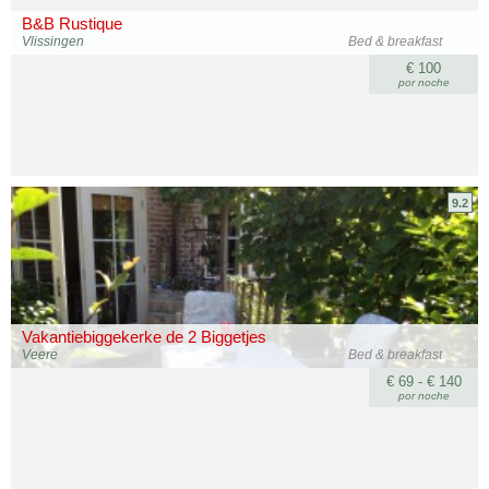
B&B Rustique
Vlissingen
Bed & breakfast
€ 100
por noche
9.2
Vakantiebiggekerke de 2 Biggetjes
Veere
Bed & breakfast
€ 69 - € 140
por noche