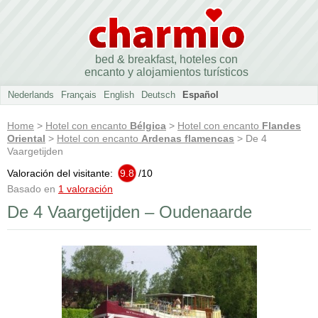
bed & breakfast, hoteles con
encanto y alojamientos turísticos
Nederlands
Français
English
Deutsch
Español
Home
>
Hotel con encanto
Bélgica
>
Hotel con encanto
Flandes
Oriental
>
Hotel con encanto
Ardenas flamencas
> De 4
Vaargetijden
Valoración del visitante:
9.8
/
10
Basado en
1 valoración
De 4 Vaargetijden – Oudenaarde