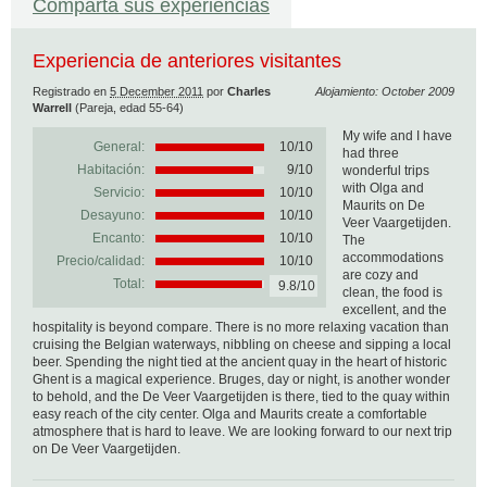
Comparta sus experiencias
Experiencia de anteriores visitantes
Registrado en
5 December 2011
por
Charles
Alojamiento: October 2009
Warrell
(Pareja, edad 55-64)
My wife and I have
General:
10
/
10
had three
Habitación:
9/10
wonderful trips
with Olga and
Servicio:
10/10
Maurits on De
Desayuno:
10/10
Veer Vaargetijden.
Encanto:
10/10
The
accommodations
Precio/calidad:
10/10
are cozy and
Total:
9.8/10
clean, the food is
excellent, and the
hospitality is beyond compare. There is no more relaxing vacation than
cruising the Belgian waterways, nibbling on cheese and sipping a local
beer. Spending the night tied at the ancient quay in the heart of historic
Ghent is a magical experience. Bruges, day or night, is another wonder
to behold, and the De Veer Vaargetijden is there, tied to the quay within
easy reach of the city center. Olga and Maurits create a comfortable
atmosphere that is hard to leave. We are looking forward to our next trip
on De Veer Vaargetijden.