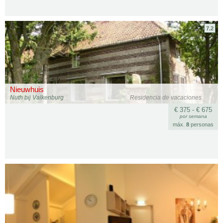
7.2
Nieuwhuis
Nuth bij Valkenburg
Residencia de vacaciones
€ 375 - € 675
por semana
máx.
8
personas