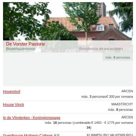
De Vorster Pastorie
Broekhuizenvorst
Residencia de vacaciones
máx.
6
personas
ARCEN
Hovershof
máx.
3
personas
€ 300
por semana
MAASTRICHT
House Vinck
máx.
8
personas
ARCEN
In de Vlinderkes - Koninginnepage
máx.
18
personas (combinable:
€ 1450 - € 1775
por semana
34
)
KLIMMEN (BIJ VALKENBURG)
Guesthouse Mulberry Cottage
6.3