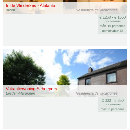
In de Vlinderkes - Atalanta
Arcen
Residencia de vacaciones
€ 1250 - € 1550
por semana
máx.
16
personas
combinable:
34
Vakantiewoning Scheepers
Eijsden-Margraten
Residencia de vacaciones
€ 300 - € 350
por semana
máx.
6
personas