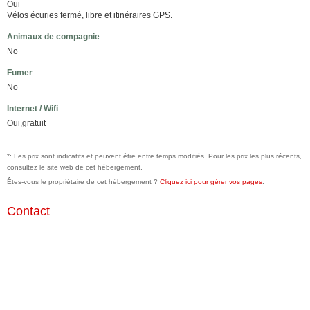
Oui
Vélos écuries fermé, libre et itinéraires GPS.
Animaux de compagnie
No
Fumer
No
Internet / Wifi
Oui,gratuit
*: Les prix sont indicatifs et peuvent être entre temps modifiés. Pour les prix les plus récents,
consultez le site web de cet hébergement.
Êtes-vous le propriétaire de cet hébergement ?
Cliquez ici pour gérer vos pages
.
Contact