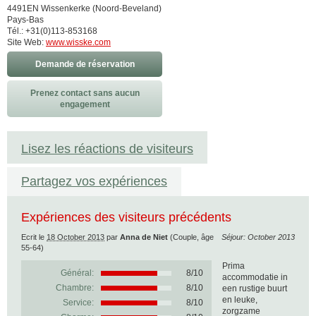
4491EN Wissenkerke (Noord-Beveland)
Pays-Bas
Tél.: +31(0)113-853168
Site Web:
www.wisske.com
Demande de réservation
Prenez contact sans aucun
engagement
Lisez les réactions de visiteurs
Partagez vos expériences
Expériences des visiteurs précédents
Ecrit le
18 October 2013
par
Anna de Niet
(Couple, âge
Séjour: October 2013
55-64)
Prima
Général:
8
/
10
accommodatie in
Chambre:
8/10
een rustige buurt
en leuke,
Service:
8/10
zorgzame