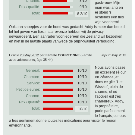
Charme:
8/10
gastvrouw. Mijn
Prix / qualité:
9/10
man was jarig en
er stond 's
Total:
8.2/10
ochtends een fles
wijn voor hem!
Ook aan snoepjes voor de hond was gedacht. Addy is meer dan bereid
tot het geven van tips, maar evenzo hebben wij de privacy
gewaardeerd. Een aanrader voor iedereen die Zeeland wil bezoeken
en niet in de laatste plaats vanwege de prijs/kwaliteit verhouding.
Ecrit le
20 May 2012
par
Famille COURTONNE
(Famille
Séjour: May 2012
avec adolescents, âge 35-44)
Nous avons passé
Général:
10
/
10
un excellent séjour
Chambre:
10/10
en Zélande, et
dans ce gîte "Het
Service:
10/10
Wisske", plein de
Petit déjeuner:
10/10
charme, et où
Charme:
10/10
l'accueil est très
chaleureux. Addy,
Prix / qualité:
10/10
la propriétaire,
Total:
10/10
parle parfaitement
le français, et nous
a très gentiment donné toutes les indications pour visiter le région
environnante.