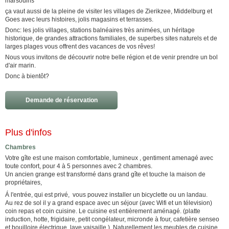
marsouins
ça vaut aussi de la pleine de visiter les villages de Zierikzee, Middelburg et
Goes avec leurs histoires, jolis magasins et terrasses.
Donc: les jolis villages, stations balnéaires très animées, un héritage
historique, de grandes attractions familiales, de superbes sites naturels et de
larges plages vous offrent des vacances de vos rêves!
Nous vous invitons de découvrir notre belle région et de venir prendre un bol
d'air marin.
Donc à bientôt?
Demande de réservation
Plus d'infos
Chambres
Votre gîte est une maison comfortable, lumineux , gentiment amenagé avec
toute confort, pour 4 à 5 personnes avec 2 chambres.
Un ancien grange est transformé dans grand gîte et touche la maison de
propriétaires,
Á l'entrée, qui est privé, vous pouvez installer un bicyclette ou un landau.
Au rez de sol il y a grand espace avec un séjour (avec Wifi et un télevision)
coin repas et coin cuisine. Le cuisine est entièrement aménagé. (platte
induction, hotte, frigidaire, petit congélateur, micronde à four, cafetière senseo
et bouilloire électrique, lave vaisaille ). Naturellement les meubles de cuisine