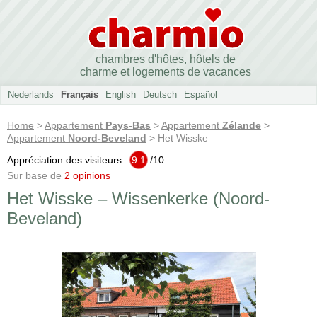
chambres d'hôtes, hôtels de
charme et logements de vacances
Nederlands
Français
English
Deutsch
Español
Home
>
Appartement
Pays-Bas
>
Appartement
Zélande
>
Appartement
Noord-Beveland
> Het Wisske
Appréciation des visiteurs:
9.1
/
10
Sur base de
2 opinions
Het Wisske – Wissenkerke (Noord-
Beveland)