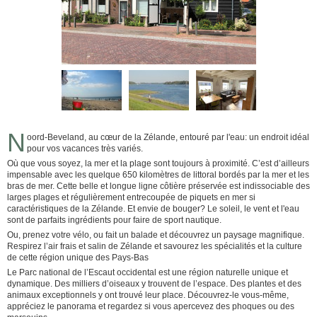
N
oord-Beveland, au cœur de la Zélande, entouré par l'eau: un endroit idéal
pour vos vacances très variés.
Où que vous soyez, la mer et la plage sont toujours à proximité. C’est d’ailleurs
impensable avec les quelque 650 kilomètres de littoral bordés par la mer et les
bras de mer. Cette belle et longue ligne côtière préservée est indissociable des
larges plages et régulièrement entrecoupée de piquets en mer si
caractéristiques de la Zélande. Et envie de bouger? Le soleil, le vent et l'eau
sont de parfaits ingrédients pour faire de sport nautique.
Ou, prenez votre vélo, ou fait un balade et découvrez un paysage magnifique.
Respirez l’air frais et salin de Zélande et savourez les spécialités et la culture
de cette région unique des Pays-Bas
Le Parc national de l’Escaut occidental est une région naturelle unique et
dynamique. Des milliers d’oiseaux y trouvent de l’espace. Des plantes et des
animaux exceptionnels y ont trouvé leur place. Découvrez-le vous-même,
appréciez le panorama et regardez si vous apercevez des phoques ou des