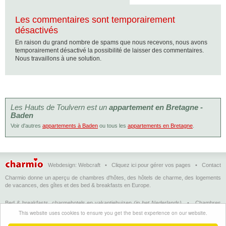
Les commentaires sont temporairement
désactivés
En raison du grand nombre de spams que nous recevons, nous avons
temporairement désactivé la possibilité de laisser des commentaires.
Nous travaillons à une solution.
Les Hauts de Toulvern est un
appartement en Bretagne -
Baden
Voir d'autres
appartements à Baden
ou tous les
appartements en Bretagne
.
Webdesign:
Webcraft
•
Cliquez ici pour gérer vos pages
•
Contact
Charmio donne un aperçu de chambres d'hôtes, des hôtels de charme, des logements
de vacances, des gîtes et des bed & breakfasts en Europe.
Bed & breakfasts, charmehotels en vakantiehuizen
(in het Nederlands)
•
Chambres
d'hôtes, hôtels de charme et logements de vacances
(en français)
•
Bed &
This website uses cookies to ensure you get the best experience on our website.
breakfasts, charming hotels and holiday accommodations
(in English)
•
Bed &
Breakfast, Charme-Hotels und Ferienhäuser
(auf Deutsch)
•
Bed & breakfast, hoteles