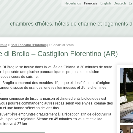
Nederlands
Français
English
Deutsch
Es
chambres d'hôtes, hôtels de charme et logements 
Italie
>
B&B
Toscane (Florence)
> Casale di Brolio
 di Brolio – Castiglion Fiorentino (AR)
 Di Broglio se trouve dans la vallée de Chiana, à 30 minutes de route
o. Il possède une piscine panoramique et propose une cuisine
et des cours de cuisine.
i Broglio comprend des meubles d'époque et des éléments d'origine.
manger dispose de grandes fenêtres lumineuses et d'une cheminée
.
euner composé de biscuits maison et d'ingrédients biologiques est
 Vous pourrez commander d'autres repas selon vos envies, comme des
 et une bonne sélection de vins fins.
uvent être empruntés gratuitement à la réception afin de découvrir la
ous pouvez rejoindre Sienne en 45 minutes en voiture et le lac
e trouve à 27 km.