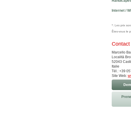
Handicapé
Internet / Wi
*: Les prix so
Êtes-vous le 
Contact
Marcello Ba
Località Bro
52043 Casti
Italie
Tél.: +39 0
Site Web:
ww
Dema
Prene