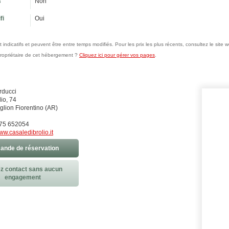
s
Non
fi
Oui
nt indicatifs et peuvent être entre temps modifiés. Pour les prix les plus récents, consultez le sit
propriétaire de cet hébergement ?
Cliquez ici pour gérer vos pages
.
rducci
lio, 74
glion Fiorentino (AR)
575 652054
w.casaledibrolio.it
nde de réservation
z contact sans aucun
engagement