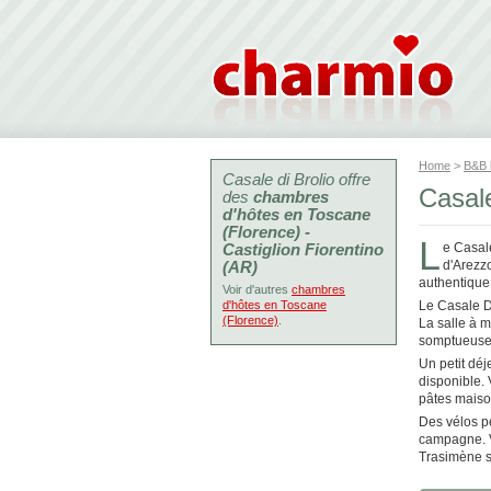
Home
>
B&B
Casale di Brolio offre
Casale
des
chambres
d'hôtes en Toscane
(Florence) -
L
Castiglion Fiorentino
e Casale
(AR)
d'Arezz
authentique 
Voir d'autres
chambres
d'hôtes en Toscane
Le Casale D
(Florence)
.
La salle à 
somptueuse
Un petit déj
disponible.
pâtes maison
Des vélos pe
campagne. V
Trasimène s