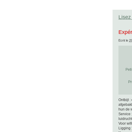
Lisez 
Expér
Ecrit le
2
Peti
Pr
Ontbijt :
afgebakk
hun de w
Service 
luidruch
Voor wif
Ligging 