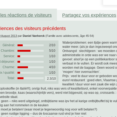
les réactions de visiteurs
Partagez vos expériences
iences des visiteurs précédents
9 August 2013
par
Daniel Vanherck
(Famille avec adolescents, âge 45-54)
Waterproblemen: een tijdje geen warm
Général:
2
/
10
water meer. (als je dan ingezweept on
Chambre:
5/10
Ontvangst : slecht/geen : we moesten 
administratie in orde was eer we naar 
Service:
1/10
gevoel: alsof je op een politiekantoor
t déjeuner:
1/10
verbaal in te vullen. Er wordt ook mee
Charme:
4/10
worden met de bagage. Geen woord of g
‘mogen’ hier overnachten’.
ix / qualité:
1/10
Prijs : veel te duur voor er geboden wo
Total:
2.3/10
euro! restaurant : goed eten, Vlaamse p
kwaliteit / duur voor een zaak die wij
 oploskoffie (in Italië!!!); onrijp fruit, niks was vers of kwaliteitsvol, enkel voorverpa
en broodje, kaas (waarschijnlijk vers), werd niet bijgevuld, op was op, croissants
ebsite staat.
: geen – niks werd uitgelegd, ontbijtdame was ipv het al karige ontbijtbuffet bij te 
tig aan het rommelen in de keuken
i moet je betalen! (waar moet je tegenwoordig nog voor wifi betalen?)
: geen rustige ligging – dus de toscaanse rust vind je hier niet