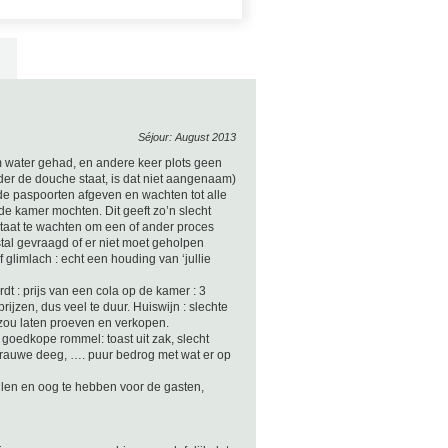
Séjour: August 2013
 water gehad, en andere keer plots geen
der de douche staat, is dat niet aangenaam)
de paspoorten afgeven en wachten tot alle
de kamer mochten. Dit geeft zo’n slecht
 staat te wachten om een of ander proces
stal gevraagd of er niet moet geholpen
limlach : echt een houding van ‘jullie
rdt : prijs van een cola op de kamer : 3
rijzen, dus veel te duur. Huiswijn : slechte
n zou laten proeven en verkopen.
kte goedkope rommel: toast uit zak, slecht
 : rauwe deeg, …. puur bedrog met wat er op
vullen en oog te hebben voor de gasten,