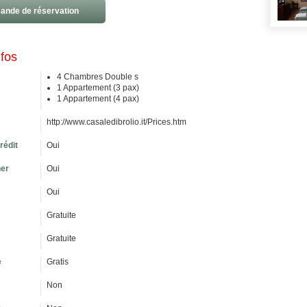
nde de réservation
nfos
4 Chambres Double s
1 Appartement (3 pax)
1 Appartement (4 pax)
http://www.casaledibrolio.it/Prices.htm
rédit
Oui
ner
Oui
Oui
Gratuite
Gratuite
e
Gratis
Non