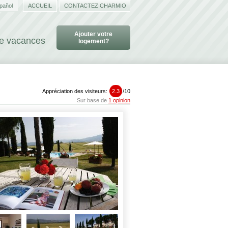
pañol
ACCUEIL
CONTACTEZ CHARMIO
Ajouter votre
de vacances
logement?
Appréciation des visiteurs:
2.3
/
10
Sur base de
1 opinion