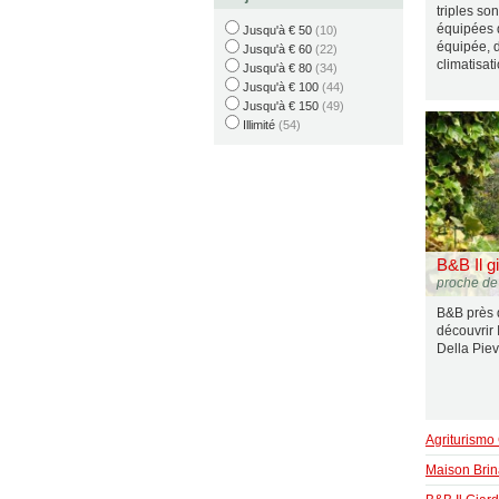
triples son
équipées 
Jusqu'à € 50
(10)
équipée, d
Jusqu'à € 60
(22)
climatisati
Jusqu'à € 80
(34)
Jusqu'à € 100
(44)
Jusqu'à € 150
(49)
Illimité
(54)
B&B Il g
proche de
B&B près 
découvrir 
Della Piev
Agriturismo
Maison Brin