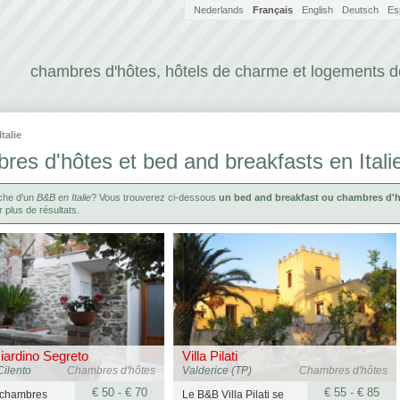
Nederlands
Français
English
Deutsch
Es
chambres d'hôtes, hôtels de charme et logements 
Italie
es d'hôtes et bed and breakfasts en Itali
rche d'un
B&B en Italie
? Vous trouverez ci-dessous
un bed and breakfast ou chambres d'hô
r plus de résultats.
iardino Segreto
Villa Pilati
Cilento
Chambres d'hôtes
Valderice (TP)
Chambres d'hôtes
€ 50 - € 70
€ 55 - € 85
 chambres
Le B&B Villa Pilati se