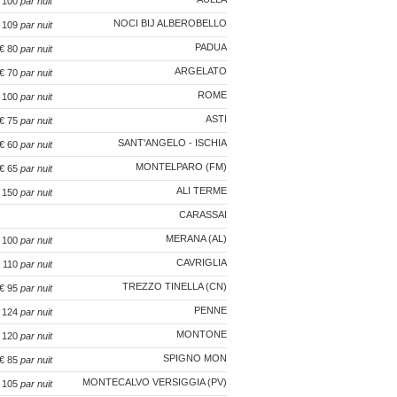
€ 100
par nuit
NOCI BIJ ALBEROBELLO
€ 109
par nuit
PADUA
 € 80
par nuit
ARGELATO
 € 70
par nuit
ROME
€ 100
par nuit
ASTI
 € 75
par nuit
SANT'ANGELO - ISCHIA
 € 60
par nuit
MONTELPARO (FM)
 € 65
par nuit
ALI TERME
€ 150
par nuit
CARASSAI
MERANA (AL)
€ 100
par nuit
CAVRIGLIA
€ 110
par nuit
TREZZO TINELLA (CN)
 € 95
par nuit
PENNE
€ 124
par nuit
MONTONE
€ 120
par nuit
SPIGNO MON
€ 85
par nuit
MONTECALVO VERSIGGIA (PV)
€ 105
par nuit