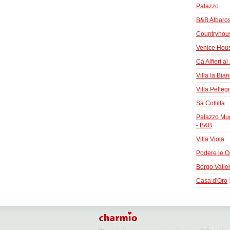
Palazzo
B&B Albaros
Countryhous
Venice Hou
Cà Alfieri al
Villa la Bia
Villa Pelleg
Sa Cottilla
Palazzo Mur
- B&B
Villa Viola
Podere le O
Borgo Vallo
Casa d'Oro