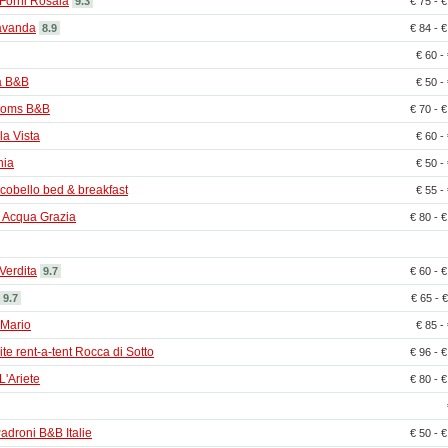
 Forni Rosaia
9.3
€ 75 - 
avanda
8.9
€ 84 - 
€ 60 -
ia B&B
€ 50 -
ooms B&B
€ 70 - 
la Vista
€ 60 -
hia
€ 50 -
cobello bed & breakfast
€ 55 -
 Acqua Grazia
€ 80 - 
Verdita
9.7
€ 60 - 
9.7
€ 65 - 
Mario
€ 85 -
e rent-a-tent Rocca di Sotto
€ 96 - 
L'Ariete
€ 80 - 
Padroni B&B Italie
€ 50 - 