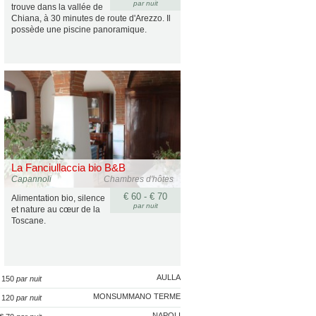
par nuit
trouve dans la vallée de
Chiana, à 30 minutes de route d'Arezzo. Il
possède une piscine panoramique.
La Fanciullaccia bio B&B
Capannoli
Chambres d'hôtes
€ 60 - € 70
Alimentation bio, silence
par nuit
et nature au cœur de la
Toscane.
AULLA
€ 150
par nuit
MONSUMMANO TERME
€ 120
par nuit
NAPOLI