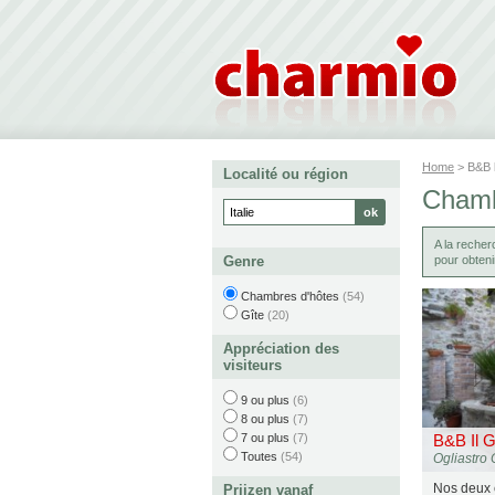
Home
> B&B
Localité ou région
Chambr
A la reche
Genre
pour obteni
Chambres d'hôtes
(54)
Gîte
(20)
Appréciation des
visiteurs
9 ou plus
(6)
8 ou plus
(7)
7 ou plus
(7)
B&B Il G
Toutes
(54)
Ogliastro 
Nos deux
Prijzen vanaf