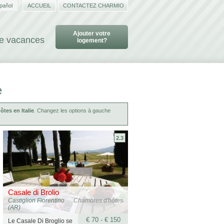
pañol
ACCUEIL
CONTACTEZ CHARMIO
Ajouter votre
de vacances
logement?
e
tes en Italie
. Changez les options à gauche
2.3
Casale di Brolio
Castiglion Fiorentino
Chambres d'hôtes
(AR)
€ 70 - € 150
Le Casale Di Broglio se