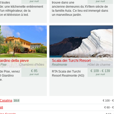
par nuit
par nuit
t toutes
trouve dans une
de: une kitchenette entièrement
ancienne demeures du XVIIem siècle de
'un réfrigérateur, de la
la famille Aula. Ce lieu est immergé dans
on et télévision à led.
un marveilleux jardin.
iardino della pieve
Scala dei Turchi Resort
 Pise
Chambres d'hôtes
Realmonte
Hôtel de charme
€ 85
€ 109 - € 139
de Pise, venez
RTA Scala dei Turchi
par nuit
par nuit
Il Giardino
Resort Realmonte (AG)
e.
 Casalina
10.0
€ 100 - 
ati
€ 60 - 