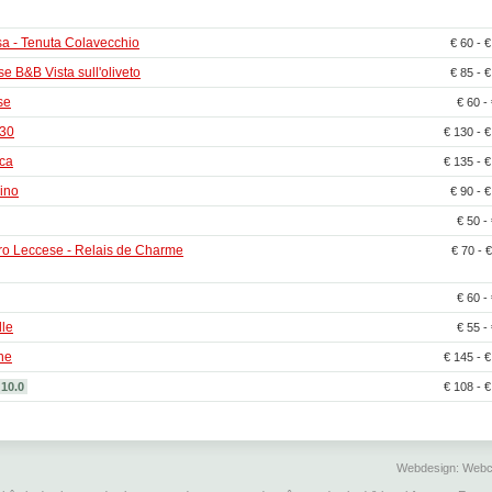
a - Tenuta Colavecchio
€ 60 - 
e B&B Vista sull'oliveto
€ 85 - 
se
€ 60 -
 30
€ 130 - 
nca
€ 135 - 
rino
€ 90 - 
€ 50 -
o Leccese - Relais de Charme
€ 70 - 
€ 60 -
lle
€ 55 -
ne
€ 145 - 
10.0
€ 108 - 
Webdesign:
Webc