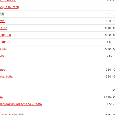
dino Segreto
€ 50 -
t (Casa Ratti)
9.8
€ 75 -
ova
€ 80 - 
e Dune
€ 40 - 
Scoperta
€ 80 - 
 Nonni
€ 50 -
alace
€ 80 - 
ero
€ 50 -
ouse
€ 60 - 
asa Sofia
€ 90 - 
e
o
€
se
€ 170 - 
d breakfast Arzachena - Costa
€ 50 -