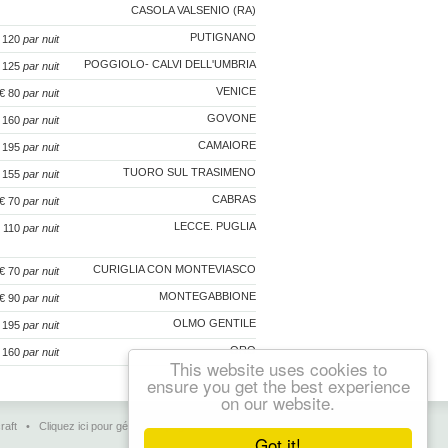
CASOLA VALSENIO (RA)
PUTIGNANO
€ 120
par nuit
POGGIOLO- CALVI DELL'UMBRIA
€ 125
par nuit
VENICE
 € 80
par nuit
GOVONE
€ 160
par nuit
CAMAIORE
€ 195
par nuit
TUORO SUL TRASIMENO
€ 155
par nuit
CABRAS
 € 70
par nuit
LECCE. PUGLIA
€ 110
par nuit
CURIGLIA CON MONTEVIASCO
 € 70
par nuit
MONTEGABBIONE
 € 90
par nuit
OLMO GENTILE
€ 195
par nuit
ORO
€ 160
par nuit
This website uses cookies to
ensure you get the best experience
on our website.
raft
•
Cliquez ici pour gérer vos pages
•
Contact
Got it!