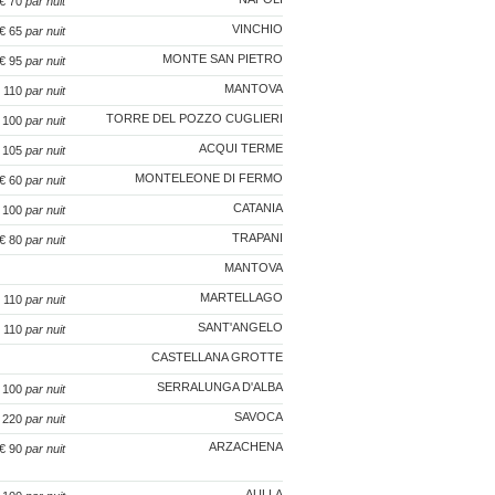
 € 70
par nuit
VINCHIO
€ 65
par nuit
MONTE SAN PIETRO
 € 95
par nuit
MANTOVA
€ 110
par nuit
TORRE DEL POZZO CUGLIERI
€ 100
par nuit
ACQUI TERME
€ 105
par nuit
MONTELEONE DI FERMO
 € 60
par nuit
CATANIA
€ 100
par nuit
TRAPANI
 € 80
par nuit
MANTOVA
MARTELLAGO
€ 110
par nuit
SANT'ANGELO
€ 110
par nuit
CASTELLANA GROTTE
SERRALUNGA D'ALBA
 100
par nuit
SAVOCA
€ 220
par nuit
ARZACHENA
 € 90
par nuit
AULLA