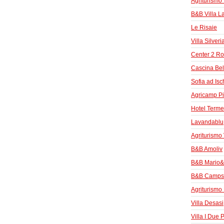
Agriturismo
B&B Villa L
Le Risaie
Villa Silver
Center 2 R
Cascina Bel
Sofia ad Isc
Agricamp Pi
Hotel Terme
Lavandablu
Agriturismo 
B&B Amoliv
B&B Mario&
B&B Campsit
Agriturismo 
Villa Desasi
Villa I Due 