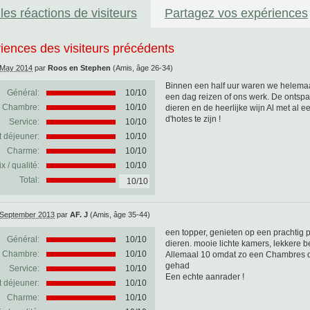
les réactions de visiteurs
Partagez vos expériences
iences des visiteurs précédents
 May 2014
par
Roos en Stephen
(Amis, âge 26-34)
Binnen een half uur waren we helema
Général:
10
/
10
een dag reizen of ons werk. De ontsp
Chambre:
10/10
dieren en de heerlijke wijn Al met al
d'hotes te zijn !
Service:
10/10
t déjeuner:
10/10
Charme:
10/10
ix / qualité:
10/10
Total:
10/10
 September 2013
par
AF. J
(Amis, âge 35-44)
een topper, genieten op een prachtig 
Général:
10
/
10
dieren. mooie lichte kamers, lekkere 
Chambre:
10/10
Allemaal 10 omdat zo een Chambres d'h
gehad
Service:
10/10
Een echte aanrader !
t déjeuner:
10/10
Charme:
10/10