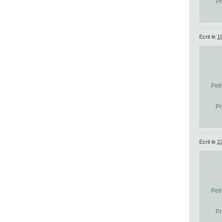
Pr
Ecrit le
19
Peti
Pr
Ecrit le
2
Peti
Pr