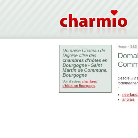
Home
>
B&B
Domaine Chateau de
Domai
Digoine offre des
chambres d'hôtes en
Comm
Bourgogne - Saint
Martin de Commune,
Bourgogne
Désolé, il n
Voir d'autres
chambres
logement en 
d'hôtes en Bourgogne
.
:
néerland
anglais