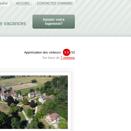
pañol
ACCUEIL
CONTACTEZ CHARMIO
Ajouter votre
de vacances
logement?
Appréciation des visiteurs:
9.9
/
10
Sur base de
7 opinions