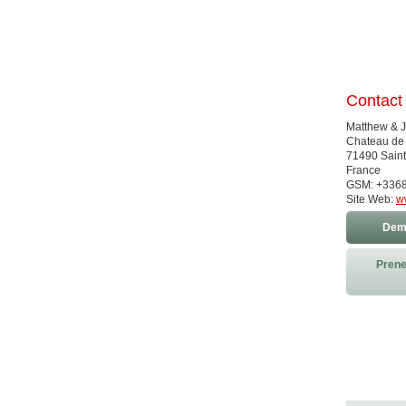
Contact
Matthew & J
Chateau de
71490 Sain
France
GSM: +336
Site Web:
w
Dema
Prene