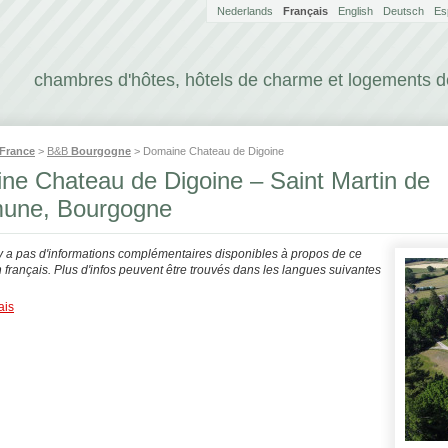
Nederlands
Français
English
Deutsch
Es
chambres d'hôtes, hôtels de charme et logements 
France
>
B&B
Bourgogne
> Domaine Chateau de Digoine
ne Chateau de Digoine – Saint Martin de
une, Bourgogne
'y a pas d'informations complémentaires disponibles à propos de ce
français. Plus d'infos peuvent être trouvés dans les langues suivantes
ais