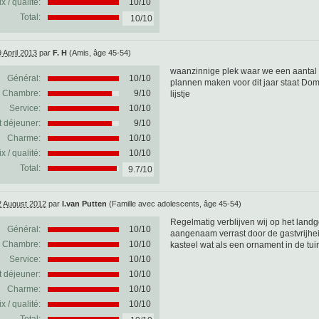
ix / qualité:
10/10
Total:
10/10
 April 2013
par
F. H
(Amis, âge 45-54)
waanzinnige plek waar we een aantal
Général:
10
/
10
plannen maken voor dit jaar staat D
Chambre:
9/10
lijstje
Service:
10/10
t déjeuner:
9/10
Charme:
10/10
ix / qualité:
10/10
Total:
9.7/10
2 August 2012
par
I.van Putten
(Famille avec adolescents, âge 45-54)
Regelmatig verblijven wij op het lan
Général:
10
/
10
aangenaam verrast door de gastvrijhe
Chambre:
10/10
kasteel wat als een ornament in de tuin
Service:
10/10
t déjeuner:
10/10
Charme:
10/10
ix / qualité:
10/10