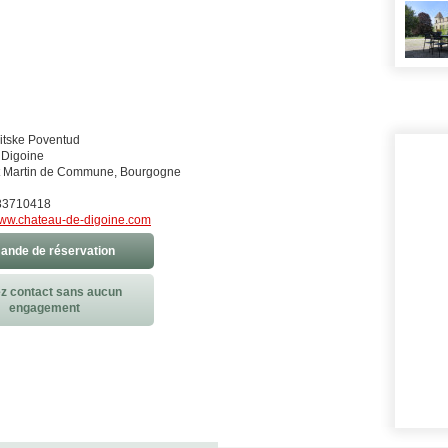
itske Poventud
 Digoine
t Martin de Commune, Bourgogne
83710418
ww.chateau-de-digoine.com
nde de réservation
z contact sans aucun
engagement