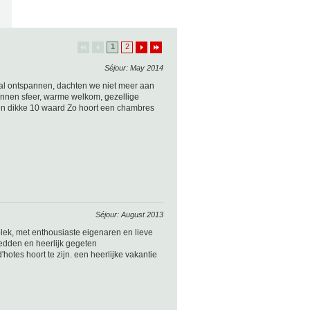
1
2
Séjour: May 2014
al ontspannen, dachten we niet meer aan
annen sfeer, warme welkom, gezellige
 een dikke 10 waard Zo hoort een chambres
Séjour: August 2013
plek, met enthousiaste eigenaren en lieve
bedden en heerlijk gegeten
otes hoort te zijn. een heerlijke vakantie