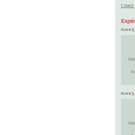
Lisez 
Expér
Ecrit le
6
Peti
Pr
Ecrit le
5
Peti