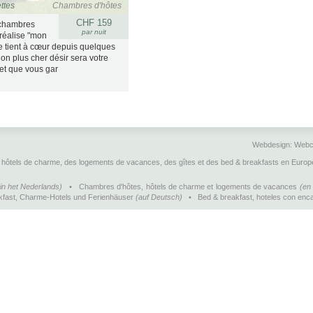
ttes
Chambres d'hôtes
CHF 159
 chambres
par nuit
 réalise "mon
me tient à cœur depuis quelques
n plus cher désir sera votre
 et que vous gar
Webdesign:
Webc
hôtels de charme, des logements de vacances, des gîtes et des bed & breakfasts en Europ
(in het Nederlands)
•
Chambres d'hôtes, hôtels de charme et logements de vacances
(en 
kfast, Charme-Hotels und Ferienhäuser
(auf Deutsch)
•
Bed & breakfast, hoteles con enca