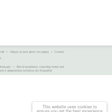
raft
•
Cliquez ici pour gérer vos pages
•
Contact
e.
français)
•
Bed & breakfasts, charming hotels and
nto y alojamientos turísticos
(en Enspañol)
This website uses cookies to
ensure you get the best experience