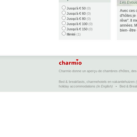
Les Evoue
Jusqu'à € 50
(0)
Avec ces
Jusqu'à € 60
(0)
d'hôtes je
Jusqu'à € 80
(0)
rêve". Il 
Jusqu'à € 100
(0)
années. Mo
Jusqu'à € 150
(0)
bien- être
Illimité
(1)
Charmio donne un aperçu de chambres d'hôtes, des 
Bed & breakfasts, charmehotels en vakantiehuizen
holiday accommodations
(in English)
•
Bed & Brea