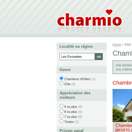
Home
> B&B
Localité ou région
Chamb
A la reche
Genre
vos critère
Chambres d'hôtes
(1)
Chambre
Gîte
(0)
Appréciation des
visiteurs
9 ou plus
(0)
8 ou plus
(0)
7 ou plus
(0)
Toutes
(1)
Chambre
jacuzzi,
Prijzen vanaf