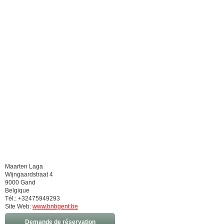
Maarten Laga
Wijngaardstraat 4
9000 Gand
Belgique
Tél.: +32475949293
Site Web:
www.bnbgent.be
Demande de réservation