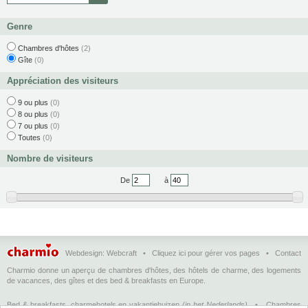
Genre
Chambres d'hôtes
(2)
Gîte
(0)
Appréciation des visiteurs
9 ou plus
(0)
8 ou plus
(0)
7 ou plus
(0)
Toutes
(0)
Nombre de visiteurs
De
à
Webdesign:
Webcraft
•
Cliquez ici pour gérer vos pages
•
Contact
Charmio donne un aperçu de chambres d'hôtes, des hôtels de charme, des logements
de vacances, des gîtes et des bed & breakfasts en Europe.
Bed & breakfasts, charmehotels en vakantiehuizen
(in het Nederlands)
•
Chambres