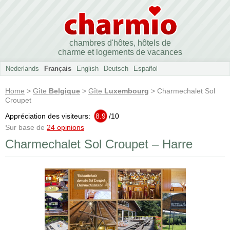
chambres d'hôtes, hôtels de
charme et logements de vacances
Nederlands
Français
English
Deutsch
Español
Home
>
Gîte
Belgique
>
Gîte
Luxembourg
> Charmechalet Sol
Croupet
Appréciation des visiteurs:
8.9
/
10
Sur base de
24 opinions
Charmechalet Sol Croupet – Harre