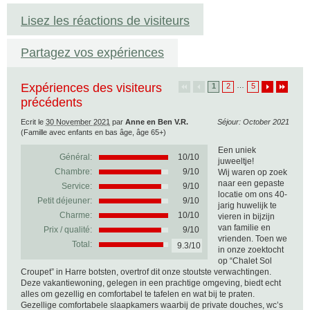
Lisez les réactions de visiteurs
Partagez vos expériences
Expériences des visiteurs
…
1
2
5
précédents
Ecrit le
30 November 2021
par
Anne en Ben V.R.
Séjour: October 2021
(Famille avec enfants en bas âge, âge 65+)
Een uniek
Général:
10
/
10
juweeltje!
Chambre:
9/10
Wij waren op zoek
naar een gepaste
Service:
9/10
locatie om ons 40-
Petit déjeuner:
9/10
jarig huwelijk te
Charme:
10/10
vieren in bijzijn
van familie en
Prix / qualité:
9/10
vrienden. Toen we
Total:
9.3/10
in onze zoektocht
op “Chalet Sol
Croupet” in Harre botsten, overtrof dit onze stoutste verwachtingen.
Deze vakantiewoning, gelegen in een prachtige omgeving, biedt echt
alles om gezellig en comfortabel te tafelen en wat bij te praten.
Gezellige comfortabele slaapkamers waarbij de private douches, wc’s