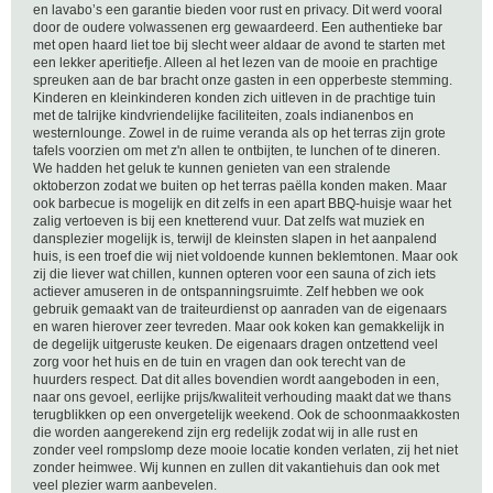
en lavabo’s een garantie bieden voor rust en privacy. Dit werd vooral
door de oudere volwassenen erg gewaardeerd. Een authentieke bar
met open haard liet toe bij slecht weer aldaar de avond te starten met
een lekker aperitiefje. Alleen al het lezen van de mooie en prachtige
spreuken aan de bar bracht onze gasten in een opperbeste stemming.
Kinderen en kleinkinderen konden zich uitleven in de prachtige tuin
met de talrijke kindvriendelijke faciliteiten, zoals indianenbos en
westernlounge. Zowel in de ruime veranda als op het terras zijn grote
tafels voorzien om met z'n allen te ontbijten, te lunchen of te dineren.
We hadden het geluk te kunnen genieten van een stralende
oktoberzon zodat we buiten op het terras paëlla konden maken. Maar
ook barbecue is mogelijk en dit zelfs in een apart BBQ-huisje waar het
zalig vertoeven is bij een knetterend vuur. Dat zelfs wat muziek en
dansplezier mogelijk is, terwijl de kleinsten slapen in het aanpalend
huis, is een troef die wij niet voldoende kunnen beklemtonen. Maar ook
zij die liever wat chillen, kunnen opteren voor een sauna of zich iets
actiever amuseren in de ontspanningsruimte. Zelf hebben we ook
gebruik gemaakt van de traiteurdienst op aanraden van de eigenaars
en waren hierover zeer tevreden. Maar ook koken kan gemakkelijk in
de degelijk uitgeruste keuken. De eigenaars dragen ontzettend veel
zorg voor het huis en de tuin en vragen dan ook terecht van de
huurders respect. Dat dit alles bovendien wordt aangeboden in een,
naar ons gevoel, eerlijke prijs/kwaliteit verhouding maakt dat we thans
terugblikken op een onvergetelijk weekend. Ook de schoonmaakkosten
die worden aangerekend zijn erg redelijk zodat wij in alle rust en
zonder veel rompslomp deze mooie locatie konden verlaten, zij het niet
zonder heimwee. Wij kunnen en zullen dit vakantiehuis dan ook met
veel plezier warm aanbevelen.