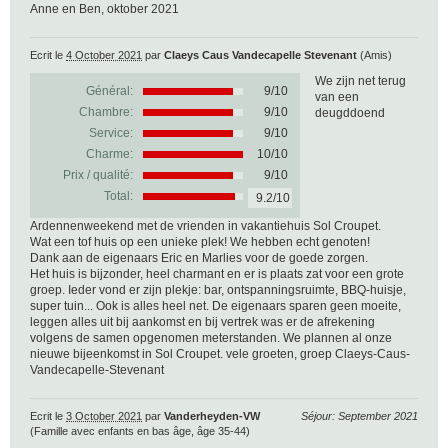
Anne en Ben, oktober 2021
Ecrit le
4 October 2021
par
Claeys Caus Vandecapelle Stevenant
(Amis)
We zijn net terug
Général:
9
/
10
van een
Chambre:
9/10
deugddoend
Service:
9/10
Charme:
10/10
Prix / qualité:
9/10
Total:
9.2/10
Ardennenweekend met de vrienden in vakantiehuis Sol Croupet.
Wat een tof huis op een unieke plek! We hebben echt genoten!
Dank aan de eigenaars Eric en Marlies voor de goede zorgen.
Het huis is bijzonder, heel charmant en er is plaats zat voor een grote
groep. Ieder vond er zijn plekje: bar, ontspanningsruimte, BBQ-huisje,
super tuin... Ook is alles heel net. De eigenaars sparen geen moeite,
leggen alles uit bij aankomst en bij vertrek was er de afrekening
volgens de samen opgenomen meterstanden. We plannen al onze
nieuwe bijeenkomst in Sol Croupet. vele groeten, groep Claeys-Caus-
Vandecapelle-Stevenant
Ecrit le
3 October 2021
par
Vanderheyden-VW
Séjour: September 2021
(Famille avec enfants en bas âge, âge 35-44)