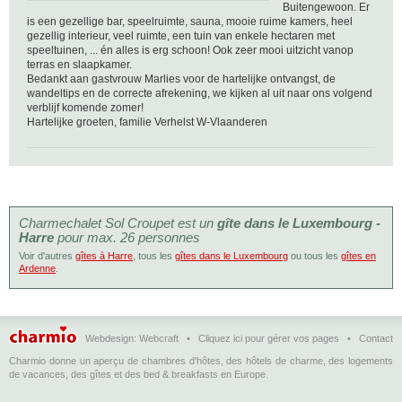
Buitengewoon. Er
is een gezellige bar, speelruimte, sauna, mooie ruime kamers, heel
gezellig interieur, veel ruimte, een tuin van enkele hectaren met
speeltuinen, ... én alles is erg schoon! Ook zeer mooi uitzicht vanop
terras en slaapkamer.
Bedankt aan gastvrouw Marlies voor de hartelijke ontvangst, de
wandeltips en de correcte afrekening, we kijken al uit naar ons volgend
verblijf komende zomer!
Hartelijke groeten, familie Verhelst W-Vlaanderen
Charmechalet Sol Croupet est un
gîte dans le Luxembourg -
Harre
pour max. 26 personnes
Voir d'autres
gîtes à Harre
, tous les
gîtes dans le Luxembourg
ou tous les
gîtes en
Ardenne
.
Webdesign:
Webcraft
•
Cliquez ici pour gérer vos pages
•
Contact
Charmio donne un aperçu de chambres d'hôtes, des hôtels de charme, des logements
de vacances, des gîtes et des bed & breakfasts en Europe.