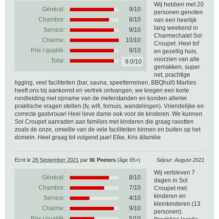
Wij hebben met 20
Général:
9
/
10
personen genoten
Chambre:
8/10
van een heerlijk
lang weekend in
Service:
9/10
Charmechalet Sol
Charme:
10/10
Croupet. Heel tof
Prix / qualité:
9/10
en gezellig huis,
voorzien van alle
Total:
9.0/10
gemakken, super
net, prachtige
ligging, veel faciliteiten (bar, sauna, speelterreinen, BBQhut!) Marlies
heeft ons bij aankomst en vertrek ontvangen, we kregen een korte
rondleiding met opname van de meterstanden en konden allerlei
praktische vragen stellen (tv, wifi, fornuis, wandelingen). Vriendelijke en
correcte gastvrouw! Heel lieve dame ook voor de kinderen. We kunnen
Sol Croupet aanraden aan families met kinderen die graag ravotten
zoals de onze, omwille van de vele faciliteiten binnen en buiten op het
domein. Heel graag tot volgend jaar! Elke, Kris &familie
Ecrit le
28 September 2021
par
W. Peeters
(âge 65+)
Séjour: August 2021
Wij verbleven 7
Général:
8
/
10
dagen in Sol
Chambre:
7/10
Croupet met
kinderen en
Service:
4/10
kleinkinderen (13
Charme:
9/10
personen).
Prix / qualité:
5/10