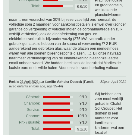
Prachtige locatie
en groot domein,
Total:
6.6/10
wel krakende
planchetvloeren,
maar ... een voorschot van 30% bij reservatie lijkt ons normaal, de
volledige som 2 maanden voor aankomst betalen is er wel over (zonder
garantie op vergoeding of voucher indien de coronamaatregelen zulk
verblijf verbieden); ook de eindafrekening van gas- en
elektriciteitsverbruik is bijzonder wazig (275 kWh verbruik zonder
gebruik gemaakt te hebben van de sauna of verwarming !? 2 EUR
aangerekend per gebroken glas, waar de glazen een mengelmoes
waren van alle soorten bijeengezochte glazen, ....). Bij onze navraag
naar meer verduidelijking van de eindafrekening bleef onze laatste
email onbeantwoord. We hadden heel sterk de indruk dat Marlies de
laatste euro er uit wilde halen. Voor ons niet voor herhaling vatbaar.
Ecrit le
21 April 2021
par
familie Verhelst Decock
(Famille
Séjour: April 2021
avec enfants en bas âge, âge 35-44)
Wij hebben een
Général:
9
/
10
zeer mooi verblijf
Chambre:
9/10
gehad in Chalet
Sol Croupet. Het
Service:
9/10
domein is een
Charme:
10/10
aanrader voor
Prix / qualité:
9/10
families met
kinderen: wat een
Total:
9.2/10
locatie!