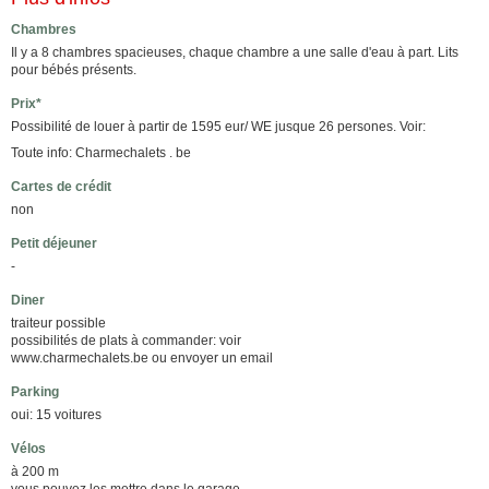
Chambres
Il y a 8 chambres spacieuses, chaque chambre a une salle d'eau à part. Lits
pour bébés présents.
Prix*
Possibilité de louer à partir de 1595 eur/ WE jusque 26 persones. Voir:
Toute info: Charmechalets . be
Cartes de crédit
non
Petit déjeuner
-
Diner
traiteur possible
possibilités de plats à commander: voir
www.charmechalets.be ou envoyer un email
Parking
oui: 15 voitures
Vélos
à 200 m