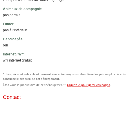
vous pouvez les mettre dans le garage
Animaux de compagnie
pas permis
Fumer
pas à l'intérieur
Handicapés
oui
Internet / Wifi
wifi internet gratuit
*: Les prix sont indicatifs et peuvent être entre temps modifiés. Pour les prix les plus récents,
consultez le site web de cet hébergement.
Êtes-vous le propriétaire de cet hébergement ?
Cliquez ici pour gérer vos pages
.
Contact