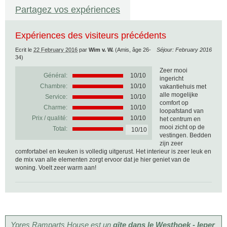
Partagez vos expériences
Expériences des visiteurs précédents
Ecrit le
22 February 2016
par
Wim v. W.
(Amis, âge 26-
Séjour: February 2016
34)
Zeer mooi
Général:
10
/
10
ingericht
Chambre:
10/10
vakantiehuis met
alle mogelijke
Service:
10/10
comfort op
Charme:
10/10
loopafstand van
Prix / qualité:
10/10
het centrum en
mooi zicht op de
Total:
10/10
vestingen. Bedden
zijn zeer
comfortabel en keuken is volledig uitgerust. Het interieur is zeer leuk en
de mix van alle elementen zorgt ervoor dat je hier geniet van de
woning. Voelt zeer warm aan!
Ypres Ramparts House est un
gîte dans le Westhoek - Ieper