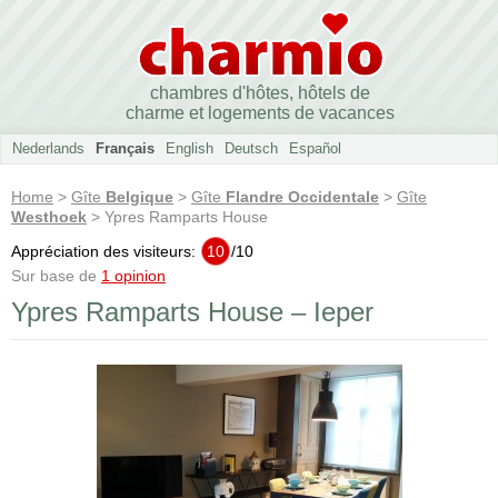
chambres d'hôtes, hôtels de
charme et logements de vacances
Nederlands
Français
English
Deutsch
Español
Home
>
Gîte
Belgique
>
Gîte
Flandre Occidentale
>
Gîte
Westhoek
> Ypres Ramparts House
Appréciation des visiteurs:
10
/
10
Sur base de
1 opinion
Ypres Ramparts House – Ieper