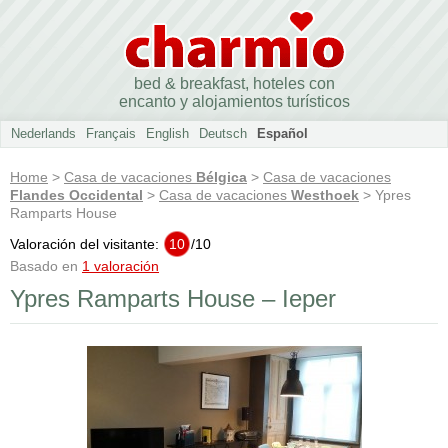
bed & breakfast, hoteles con
encanto y alojamientos turísticos
Nederlands
Français
English
Deutsch
Español
Home
>
Casa de vacaciones
Bélgica
>
Casa de vacaciones
Flandes Occidental
>
Casa de vacaciones
Westhoek
> Ypres
Ramparts House
Valoración del visitante:
10
/
10
Basado en
1 valoración
Ypres Ramparts House – Ieper