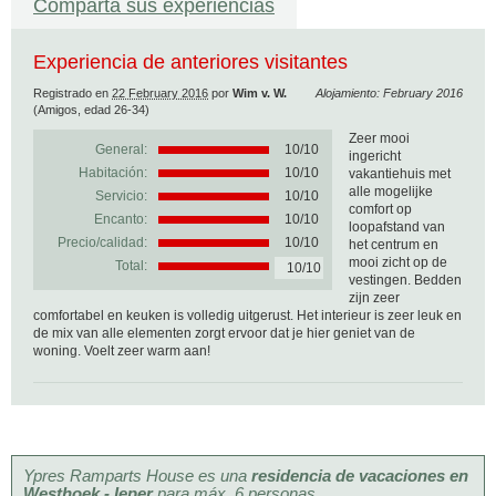
Comparta sus experiencias
Experiencia de anteriores visitantes
Registrado en
22 February 2016
por
Wim v. W.
Alojamiento: February 2016
(Amigos, edad 26-34)
Zeer mooi
General:
10
/
10
ingericht
Habitación:
10/10
vakantiehuis met
alle mogelijke
Servicio:
10/10
comfort op
Encanto:
10/10
loopafstand van
Precio/calidad:
10/10
het centrum en
mooi zicht op de
Total:
10/10
vestingen. Bedden
zijn zeer
comfortabel en keuken is volledig uitgerust. Het interieur is zeer leuk en
de mix van alle elementen zorgt ervoor dat je hier geniet van de
woning. Voelt zeer warm aan!
Ypres Ramparts House es una
residencia de vacaciones en
Westhoek - Ieper
para máx. 6 personas