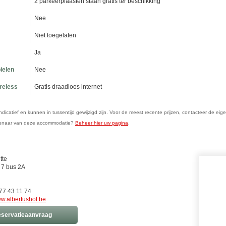
2 parkeerplaasten staan gratis ter beschikking
Nee
Niet toegelaten
Ja
ielen
Nee
ireless
Gratis draadloos internet
n indicatief en kunnen in tussentijd gewijzigd zijn. Voor de meest recente prijzen, contacteer de eig
genaar van deze accommodatie?
Beheer hier uw pagina
.
tte
t 7 bus 2A
77 43 11 74
w.albertushof.be
servatieaanvraag