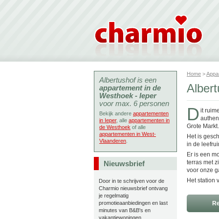
Home
>
Appa
Albertushof is een
Albert
appartement in de
Westhoek - Ieper
voor max. 6 personen
D
it ruim
Bekijk andere
appartementen
authen
in Ieper
, alle
appartementen in
Grote Markt.
de Westhoek
of alle
appartementen in West-
Het is gesc
Vlaanderen
.
in de leefru
Er is een m
terras met z
Nieuwsbrief
voor onze g
Het station
Door in te schrijven voor de
Charmio nieuwsbrief ontvang
je regelmatig
promotieaanbiedingen en last
Re
minutes van B&B's en
vakantiewoningen.