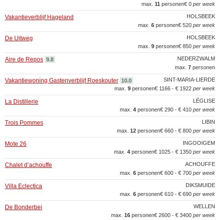
max.
11
personen
€ 0
per week
HOLSBEEK
Vakantieverblijf Hageland
max.
6
personen
€ 520
per week
HOLSBEEK
De Uitweg
max.
9
personen
€ 850
per week
NEDERZWALM
Aire de Repos
9.8
max.
7
personen
SINT-MARIA-LIERDE
Vakantiewoning Gastenverblijf Roeskouter
10.0
max.
9
personen
€ 1166 - € 1922
per week
LÉGLISE
La Distillerie
max.
4
personen
€ 290 - € 410
per week
LIBIN
Trois Pommes
max.
12
personen
€ 660 - € 800
per week
INGOOIGEM
Mote 26
max.
4
personen
€ 1025 - € 1350
per week
ACHOUFFE
Chalet d’achouffe
max.
6
personen
€ 600 - € 700
per week
DIKSMUIDE
Villa Eclectica
max.
6
personen
€ 610 - € 690
per week
WELLEN
De Bonderbei
max.
16
personen
€ 2600 - € 3400
per week