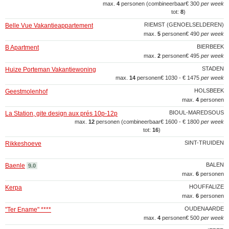
max.
4
personen (combineerbaar
€ 300
per week
tot:
8
)
RIEMST (GENOELSELDEREN)
Belle Vue Vakantieappartement
max.
5
personen
€ 490
per week
BIERBEEK
B Apartment
max.
2
personen
€ 495
per week
STADEN
Huize Porteman Vakantiewoning
max.
14
personen
€ 1030 - € 1475
per week
HOLSBEEK
Geestmolenhof
max.
4
personen
BIOUL-MAREDSOUS
La Station, gite design aux prés 10p-12p
max.
12
personen (combineerbaar
€ 1600 - € 1800
per week
tot:
16
)
SINT-TRUIDEN
Rikkeshoeve
BALEN
Baenle
9.0
max.
6
personen
HOUFFALIZE
Kerpa
max.
6
personen
OUDENAARDE
"Ter Ename" ****
max.
4
personen
€ 500
per week