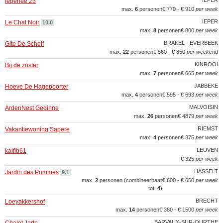
IEPER
ieperlee 23
max.
6
personen
€ 770 - € 910
per week
IEPER
Le Chat Noir
10.0
max.
8
personen
€ 800
per week
BRAKEL - EVERBEEK
Gite De Schelf
max.
22
personen
€ 560 - € 850
per weekend
KINROOI
Bij de zöster
max.
7
personen
€ 665
per week
JABBEKE
Hoeve De Hagepoorter
max.
4
personen
€ 595 - € 693
per week
MALVOISIN
ArdenNest Gedinne
max.
26
personen
€ 4879
per week
RIEMST
Vakantiewoning Sapere
max.
4
personen
€ 375
per week
LEUVEN
kalfib61
€ 325
per week
HASSELT
Jardin des Pommes
9.1
max.
2
personen (combineerbaar
€ 600 - € 650
per week
tot:
4
)
BRECHT
Loeyakkershof
max.
14
personen
€ 380 - € 1500
per week
BARVAUX-SUR-OURTHE