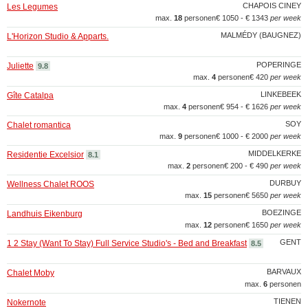
CHAPOIS CINEY
Les Legumes
max.
18
personen
€ 1050 - € 1343
per week
MALMÉDY (BAUGNEZ)
L'Horizon Studio & Apparts.
POPERINGE
Juliette
9.8
max.
4
personen
€ 420
per week
LINKEBEEK
Gîte Catalpa
max.
4
personen
€ 954 - € 1626
per week
SOY
Chalet romantica
max.
9
personen
€ 1000 - € 2000
per week
MIDDELKERKE
Residentie Excelsior
8.1
max.
2
personen
€ 200 - € 490
per week
DURBUY
Wellness Chalet ROOS
max.
15
personen
€ 5650
per week
BOEZINGE
Landhuis Eikenburg
max.
12
personen
€ 1650
per week
GENT
1 2 Stay (Want To Stay) Full Service Studio's - Bed and Breakfast
8.5
BARVAUX
Chalet Moby
max.
6
personen
TIENEN
Nokernote