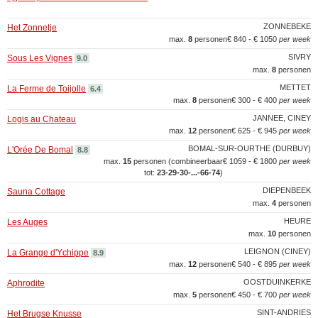
ZONNEBEKE
Het Zonnetje
max.
8
personen
€ 840 - € 1050
per week
SIVRY
Sous Les Vignes
9.0
max.
8
personen
METTET
La Ferme de Toijolle
6.4
max.
8
personen
€ 300 - € 400
per week
JANNEE, CINEY
Logis au Chateau
max.
12
personen
€ 625 - € 945
per week
BOMAL-SUR-OURTHE (DURBUY)
L'Orée De Bomal
8.8
max.
15
personen (combineerbaar
€ 1059 - € 1800
per week
tot:
23‑29‑30‑...‑66‑74
)
DIEPENBEEK
Sauna Cottage
max.
4
personen
HEURE
Les Auges
max.
10
personen
LEIGNON (CINEY)
La Grange d'Ychippe
8.9
max.
12
personen
€ 540 - € 895
per week
OOSTDUINKERKE
Aphrodite
max.
5
personen
€ 450 - € 700
per week
SINT-ANDRIES
Het Brugse Knusse