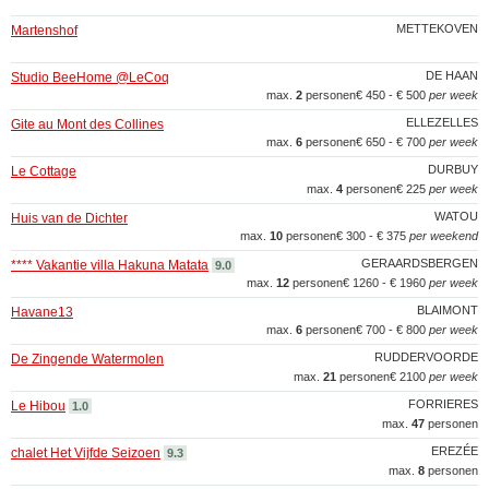
METTEKOVEN
Martenshof
DE HAAN
Studio BeeHome @LeCoq
max.
2
personen
€ 450 - € 500
per week
ELLEZELLES
Gite au Mont des Collines
max.
6
personen
€ 650 - € 700
per week
DURBUY
Le Cottage
max.
4
personen
€ 225
per week
WATOU
Huis van de Dichter
max.
10
personen
€ 300 - € 375
per weekend
GERAARDSBERGEN
**** Vakantie villa Hakuna Matata
9.0
max.
12
personen
€ 1260 - € 1960
per week
BLAIMONT
Havane13
max.
6
personen
€ 700 - € 800
per week
RUDDERVOORDE
De Zingende Watermolen
max.
21
personen
€ 2100
per week
FORRIERES
Le Hibou
1.0
max.
47
personen
EREZÉE
chalet Het Vijfde Seizoen
9.3
max.
8
personen