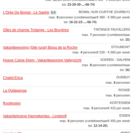
tot:
23‑29‑30‑...‑66‑74
)
BOMAL-SUR-OURTHE (DURBUY)
L'Orée De Bomal - Le Saphir
8.8
max.
8
personen (combineerbaar
€ 480 - € 960
per week
tot:
16‑22‑23‑...‑66‑74
)
TINTANGE FAUVILLERS
Gîtes de charme Tintange - Les Bruyères
max.
7
personen (combineerbaar
tot:
15
)
STOUMONT
Vakantiewoning (Gite rural) Bisou de la Roche
max.
4
personen
€ 530 - € 665
per week
VOEREN - DALHEM
Hoeve Carpe-Diem - Vakantiewoning Valleyzicht
max.
8
personen (combineerbaar
tot:
16
)
DURBUY
Chalet Erica
max.
8
personen
RONSE
La Quitapenas
max.
6
personen
KORTESSEM
Rootmolen
max.
5
personen
€ 415
per week
ESSEN
Vakantiehoeve Hannekentas - Lindeloft
max.
6
personen (combineerbaar
€ 455
per week
tot:
12‑14‑20
)