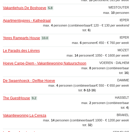
max.
10
personen
€ 595
per week
WESTOUTER
Vakantiehuis De Boshoeve
5.8
max.
10
personen
IEPER
Apartmentsypres - Kathedraal
max.
4
personen (combineerbaar
€ 120 - € 130
per weekend
tot:
6
)
IEPER
Ypres Ramparts House
10.0
max.
6
personen
€ 450 - € 760
per week
MOZET
Le Paradis des Lièvres
max.
14
personen
€ 1050 - € 1600
per week
VOEREN - DALHEM
Hoeve Carpe-Diem - Vakantiewoning Natuurschoon
max.
8
personen (combineerbaar
tot:
16
)
DAMME
De Swaenhoeck - Delftse Hoeve
max.
4
personen (combineerbaar
€ 550 - € 650
per week
tot:
8‑12‑16
)
HASSELT
The GuestHouse
9.2
max.
2
personen (combineerbaar
tot:
4
)
BRAKEL
Vakantiewoning La Cereza
max.
14
personen (combineerbaar
€ 1000 - € 1200
per week
tot:
32
)