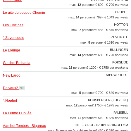
Chalet Jarte
max.
12
personen
€ 600 - € 700
per week
CRUPET
Le gite du bout du Chemin
max.
14
personen
€ 799 - € 1349
per week
HOTTON
Les Glycines
max.
7
personen
€ 455 - € 875
per week
ZEVEKOTE
't Sevencoote
max.
8
personen
€ 1610
per week
BÜLLINGEN
Le Lounge
max.
14
personen
€ 680 - € 720
per week
KOKSIJDE
Gasthof Bethania
max.
22
personen
€ 1200 - € 1750
per weekend
NIEUWPOORT
New Largo
Delvaux2
9.0
max.
5
personen
€ 700 - € 840
per week
KLUISBERGEN (ZULZEKE)
't Nophof
max.
12
personen
€ 1750 - € 1975
per week
PALISEUL
La Ferme Oubliée
max.
11
personen
€ 510 - € 680
per week
NIEL-BIJ-ST.-TRUIDEN GINGELOM
Aan het Tombos - Bigareau
max.
8
personen (combineerbaar
€ 420 - € 520
per week