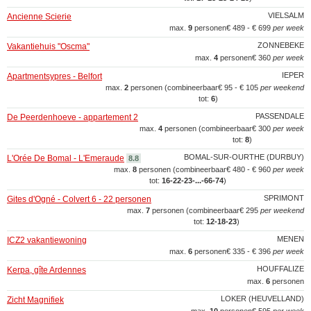
VIELSALM
Ancienne Scierie
max.
9
personen
€ 489 - € 699
per week
ZONNEBEKE
Vakantiehuis "Oscma"
max.
4
personen
€ 360
per week
IEPER
Apartmentsypres - Belfort
max.
2
personen (combineerbaar
€ 95 - € 105
per weekend
tot:
6
)
PASSENDALE
De Peerdenhoeve - appartement 2
max.
4
personen (combineerbaar
€ 300
per week
tot:
8
)
BOMAL-SUR-OURTHE (DURBUY)
L'Orée De Bomal - L'Emeraude
8.8
max.
8
personen (combineerbaar
€ 480 - € 960
per week
tot:
16‑22‑23‑...‑66‑74
)
SPRIMONT
Gites d'Ogné - Colvert 6 - 22 personen
max.
7
personen (combineerbaar
€ 295
per weekend
tot:
12‑18‑23
)
MENEN
ICZ2 vakantiewoning
max.
6
personen
€ 335 - € 396
per week
HOUFFALIZE
Kerpa, gîte Ardennes
max.
6
personen
LOKER (HEUVELLAND)
Zicht Magnifiek