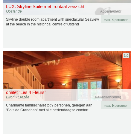
LUX: Skyline Suite met frontaal zeezicht
Oostende
Appartement
Skyline double room apartment with spectacular Seaview
max.
4
personen
at the beach in the historical centre of Ostend
1.0
chalet "Les 4 Fleurs"
Biron - Erezée
Vakantiewoning
Charmante familiechalet tot 9 personen, gelegen aan
max.
9
personen
"Bois de Grandhan" met alle hedendaagse comfort.