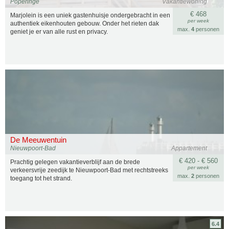
Poperinge
Vakantiewoning
€ 468
Marjolein is een uniek gastenhuisje ondergebracht in een
per week
authentiek eikenhouten gebouw. Onder het rieten dak
max.
4
personen
geniet je er van alle rust en privacy.
De Meeuwentuin
Nieuwpoort-Bad
Appartement
€ 420 - € 560
Prachtig gelegen vakantieverblijf aan de brede
per week
verkeersvrije zeedijk te Nieuwpoort-Bad met rechtstreeks
max.
2
personen
toegang tot het strand.
6.4