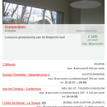
Duinpaviljoen
Koksijde
Vakantiewoning
€ 1800
Luxueuze groepswonig aan de Belgische kust
per week
max.
18
personen
VEURNE
't Stilleven
max.
4
personen
€ 450
per week
OOSTDUINKERKE
Domein Rietvelde - Vakantiehuisje 2
max.
6
personen (combineerbaar
€ 350
per week
tot:
11‑12‑17‑...‑24‑29
)
NIEL-BIJ-ST.-TRUIDEN GINGELOM
Aan het Tombos - Conference
max.
6
personen (combineerbaar
€ 320 - € 410
per week
tot:
10‑14‑18
)
BOMAL-SUR-OURTHE (DURBUY)
L'Orée De Bomal - La Topaze
8.8
max.
15
personen (combineerbaar
€ 900 - € 1800
per week