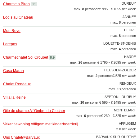
DURBUY
Charme a Biron
9.5
max.
8
personen
€ 995 - € 1055
per week
JANNEE
Logis au Chateau
max.
8
personen
HEURE
Mon Reve
max.
8
personen
LOUETTE-ST-DENIS
Lerepos
max.
4
personen
HARRE
Charmechalet Sol Croupet
8.9
max.
26
personen
€ 1795 - € 2095
per week
HEUSDEN-ZOLDER
Casa Maran
max.
2
personen
€ 525
per week
RENDEUX
Chalet Rendeux
max.
13
personen
SEPTON - DURBUY
Villa la Reine
max.
10
personen
€ 595 - € 1495
per week
MONTBLIART
Gîte de charme A l'Ombre du Clocher
max.
6
personen
€ 230 - € 325
per week
AFFLIGEM
Vakantiewoning Affligem met kinderboerderij
€ 0
per week
BARVAUX-SUR-OURTHE
Ons Chalet@Barvaux