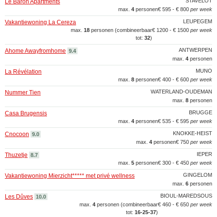
STAVELOT
Le Baron Apartments
max.
4
personen
€ 595 - € 800
per week
LEUPEGEM
Vakantiewoning La Cereza
max.
18
personen (combineerbaar
€ 1200 - € 1500
per week
tot:
32
)
ANTWERPEN
Ahome Awayfromhome
9.4
max.
4
personen
MUNO
La Révélation
max.
8
personen
€ 400 - € 600
per week
WATERLAND-OUDEMAN
Nummer Tien
max.
8
personen
BRUGGE
Casa Brugensis
max.
4
personen
€ 535 - € 595
per week
KNOKKE-HEIST
Cnocoon
9.0
max.
4
personen
€ 750
per week
IEPER
Thuzetje
8.7
max.
5
personen
€ 300 - € 450
per week
GINGELOM
Vakantiewoning Mierzicht***** met privé wellness
max.
6
personen
BIOUL-MAREDSOUS
Les Dûves
10.0
max.
4
personen (combineerbaar
€ 460 - € 650
per week
tot:
16‑25‑37
)