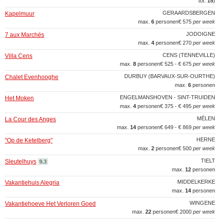
tot:
15
)
GERAARDSBERGEN
Kapelmuur
max.
6
personen
€ 575
per week
JODOIGNE
7 aux Marchés
max.
4
personen
€ 270
per week
CENS (TENNEVILLE)
Villa Cens
max.
8
personen
€ 525 - € 675
per week
DURBUY (BARVAUX-SUR-OURTHE)
Chalet Evenhooghe
max.
6
personen
ENGELMANSHOVEN - SINT-TRUIDEN
Het Moken
max.
4
personen
€ 375 - € 495
per week
MÉLEN
La Cour des Anges
max.
14
personen
€ 649 - € 869
per week
HERNE
"Op de Ketelberg"
max.
2
personen
€ 500
per week
TIELT
Sleutelhuys
9.3
max.
12
personen
MIDDELKERKE
Vakantiehuis Alegria
max.
14
personen
WINGENE
Vakantiehoeve Het Verloren Goed
max.
22
personen
€ 2000
per week