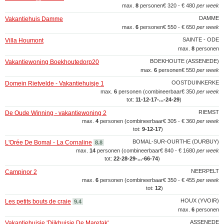
max.
8
personen
€ 320 - € 480
per week
DAMME
Vakantiehuis Damme
max.
6
personen
€ 550 - € 650
per week
SAINTE - ODE
Villa Houmont
max.
8
personen
BOEKHOUTE (ASSENEDE)
Vakantiewoning Boekhoutedorp20
max.
6
personen
€ 550
per week
OOSTDUINKERKE
Domein Rietvelde - Vakantiehuisje 1
max.
6
personen (combineerbaar
€ 350
per week
tot:
11‑12‑17‑...‑24‑29
)
RIEMST
De Oude Winning - vakantiewoning 2
max.
4
personen (combineerbaar
€ 305 - € 360
per week
tot:
9‑12‑17
)
BOMAL-SUR-OURTHE (DURBUY)
L'Orée De Bomal - La Cornaline
8.8
max.
14
personen (combineerbaar
€ 840 - € 1680
per week
tot:
22‑28‑29‑...‑66‑74
)
NEERPELT
Campinor 2
max.
6
personen (combineerbaar
€ 350 - € 455
per week
tot:
12
)
HOUX (YVOIR)
Les petits bouts de craie
9.4
max.
6
personen
ASSENEDE
Vakantiehuisje 'Dijkhuisje De Maretak'