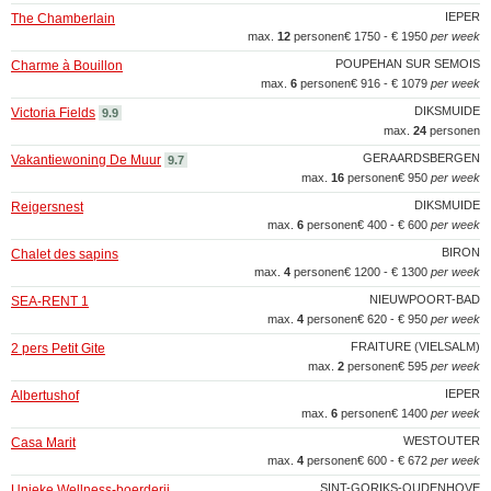
IEPER
The Chamberlain
max.
12
personen
€ 1750 - € 1950
per week
POUPEHAN SUR SEMOIS
Charme à Bouillon
max.
6
personen
€ 916 - € 1079
per week
DIKSMUIDE
Victoria Fields
9.9
max.
24
personen
GERAARDSBERGEN
Vakantiewoning De Muur
9.7
max.
16
personen
€ 950
per week
DIKSMUIDE
Reigersnest
max.
6
personen
€ 400 - € 600
per week
BIRON
Chalet des sapins
max.
4
personen
€ 1200 - € 1300
per week
NIEUWPOORT-BAD
SEA-RENT 1
max.
4
personen
€ 620 - € 950
per week
FRAITURE (VIELSALM)
2 pers Petit Gite
max.
2
personen
€ 595
per week
IEPER
Albertushof
max.
6
personen
€ 1400
per week
WESTOUTER
Casa Marit
max.
4
personen
€ 600 - € 672
per week
SINT-GORIKS-OUDENHOVE
Unieke Wellness-boerderij