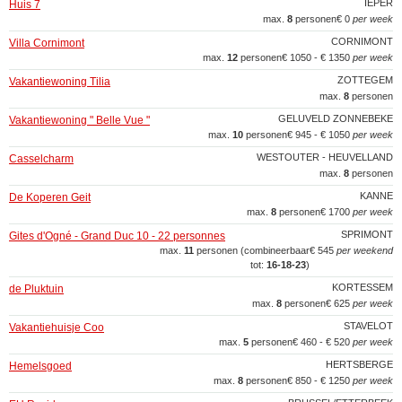
IEPER
Huis 7
max.
8
personen
€ 0
per week
CORNIMONT
Villa Cornimont
max.
12
personen
€ 1050 - € 1350
per week
ZOTTEGEM
Vakantiewoning Tilia
max.
8
personen
GELUVELD ZONNEBEKE
Vakantiewoning " Belle Vue "
max.
10
personen
€ 945 - € 1050
per week
WESTOUTER - HEUVELLAND
Casselcharm
max.
8
personen
KANNE
De Koperen Geit
max.
8
personen
€ 1700
per week
SPRIMONT
Gites d'Ogné - Grand Duc 10 - 22 personnes
max.
11
personen (combineerbaar
€ 545
per weekend
tot:
16‑18‑23
)
KORTESSEM
de Pluktuin
max.
8
personen
€ 625
per week
STAVELOT
Vakantiehuisje Coo
max.
5
personen
€ 460 - € 520
per week
HERTSBERGE
Hemelsgoed
max.
8
personen
€ 850 - € 1250
per week