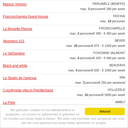
PERUWELZ (BRAFFE)
Maison Vimoric
max.
3
personen
€ 280
per week
HOCKAI
Francorchamps Guest House
max.
10
personen
FROIDCHAPELLE
La Mouette Rieuse
max.
2
personen
€ 300 - € 400
per week
BEVER
Akrenbos 101
max.
20
personen
€ 875 - € 1200
per week
FONTAINE-VALMONT
Le ValSambre
max.
4
personen
€ 420 - € 490
per week
BEAUFAYS
Black and white
max.
4
personen
€ 600 - € 1000
per week
SPA
Le Studio de l'avenue
max.
3
personen
€ 250
per weekend
VOLLEZELE
Countryside villa in Pajottenland
max.
15
personen
€ 5000
per week
AMBLY
La Prée
max.
15
personen
€ 650 - € 1275
per week
We gebruiken cookies om ons websiteverkeer te
Akkoord
analyseren, om content en advertenties te gebruiken en
BRUXELLES
BrusselsBed&Breakfast
om functies voor social media te bieden. We delen ook informatie over uw gebruik van onze
site met onze partners voor social media, adverteren en analyse.
ELLEZELLES
Gîte rural " L'archipel "