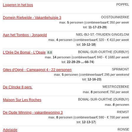
POPPEL
Logeren in het bos
OOSTDUINKERKE
Domein Rietvelde - Vakantiehuisje 3
max.
5
personen (combineerbaar
€ 350
per week
tot:
11‑17‑23‑29
)
NIEL-BIJ-ST.-TRUIDEN GINGELOM
Aan het Tombos - Jonagold
max.
4
personen (combineerbaar
€ 320 - € 410
per week
tot:
10‑12‑18
)
BOMAL-SUR-OURTHE (DURBUY)
L'Orée De Bomal - L'Opale
8.8
max.
14
personen (combineerbaar
€ 840 - € 1680
per week
tot:
22‑28‑29‑...‑66‑74
)
SPRIMONT
Gites d'Ogné - Campagnol 4 - 22 personen
max.
5
personen (combineerbaar
€ 295
per weekend
tot:
12‑16‑23
)
WESTROZEBEKE
De Clincke 8 pers.
max.
8
personen
€ 750
per week
BOMAL-SUR-OURTHE (DURBUY)
Maison Sur Les Roches
max.
8
personen
RIEMST
De Oude Winning - vakantiewoning 3
max.
8
personen (combineerbaar
€ 590 - € 700
per week
tot:
12‑13‑17
)
RONSE
Adelaide