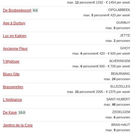
max.
12
personen
€ 1292 - € 1454
per week
OPGLABBEEK
De Bosbeekpoort
9.6
max.
5
personen
€ 420
per week
DURBUY
App à Durbuy
max.
6
personen
JETTE
Luc en Katrien
max.
2
personen
GHOY
Ancienne Fleur
max.
6
personen
€ 420 - € 600
per week
ALVERINGEM
't Wydouw
max.
6
personen
€ 600 - € 700
per week
BEAURAING
Blues Gite
max.
24
personen
ELLEZELLES
Brasserelles
max.
15
personen
€ 2095 - € 2375
per week
SAINT-HUBERT
L'Ambiance
max.
48
personen
ZEDELGEM
De Kave
10.0
max.
6
personen
BRAS-HAUT
Jardins de la Core
max.
9
personen