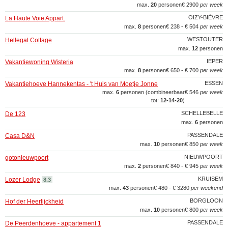
max.
20
personen
€ 2900
per week
OIZY-BIÈVRE
La Haute Voie Appart.
max.
8
personen
€ 238 - € 504
per week
WESTOUTER
Hellegat Cottage
max.
12
personen
IEPER
Vakantiewoning Wisteria
max.
8
personen
€ 650 - € 700
per week
ESSEN
Vakantiehoeve Hannekentas - 't Huis van Moetje Jonne
max.
6
personen (combineerbaar
€ 546
per week
tot:
12‑14‑20
)
SCHELLEBELLE
De 123
max.
6
personen
PASSENDALE
Casa D&N
max.
10
personen
€ 850
per week
NIEUWPOORT
gotonieuwpoort
max.
2
personen
€ 840 - € 945
per week
KRUISEM
Lozer Lodge
8.3
max.
43
personen
€ 480 - € 3280
per weekend
BORGLOON
Hof der Heerlijckheid
max.
10
personen
€ 800
per week
PASSENDALE
De Peerdenhoeve - appartement 1