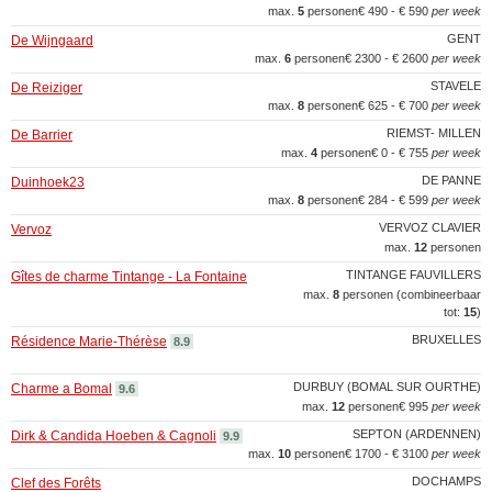
max.
5
personen
€ 490 - € 590
per week
GENT
De Wijngaard
max.
6
personen
€ 2300 - € 2600
per week
STAVELE
De Reiziger
max.
8
personen
€ 625 - € 700
per week
RIEMST- MILLEN
De Barrier
max.
4
personen
€ 0 - € 755
per week
DE PANNE
Duinhoek23
max.
8
personen
€ 284 - € 599
per week
VERVOZ CLAVIER
Vervoz
max.
12
personen
TINTANGE FAUVILLERS
Gîtes de charme Tintange - La Fontaine
max.
8
personen (combineerbaar
tot:
15
)
BRUXELLES
Résidence Marie-Thérèse
8.9
DURBUY (BOMAL SUR OURTHE)
Charme a Bomal
9.6
max.
12
personen
€ 995
per week
SEPTON (ARDENNEN)
Dirk & Candida Hoeben & Cagnoli
9.9
max.
10
personen
€ 1700 - € 3100
per week
DOCHAMPS
Clef des Forêts