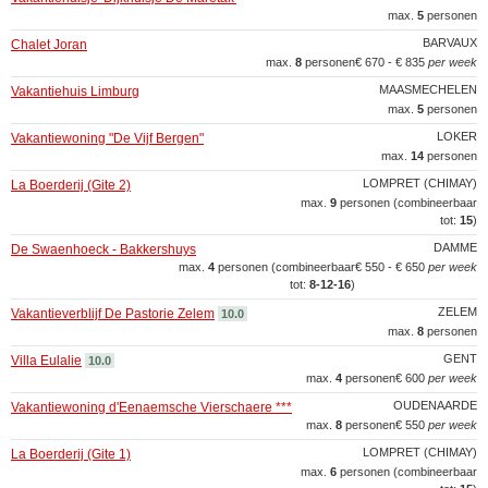
max.
5
personen
BARVAUX
Chalet Joran
max.
8
personen
€ 670 - € 835
per week
MAASMECHELEN
Vakantiehuis Limburg
max.
5
personen
LOKER
Vakantiewoning "De Vijf Bergen"
max.
14
personen
LOMPRET (CHIMAY)
La Boerderij (Gite 2)
max.
9
personen (combineerbaar
tot:
15
)
DAMME
De Swaenhoeck - Bakkershuys
max.
4
personen (combineerbaar
€ 550 - € 650
per week
tot:
8‑12‑16
)
ZELEM
Vakantieverblijf De Pastorie Zelem
10.0
max.
8
personen
GENT
Villa Eulalie
10.0
max.
4
personen
€ 600
per week
OUDENAARDE
Vakantiewoning d'Eenaemsche Vierschaere ***
max.
8
personen
€ 550
per week
LOMPRET (CHIMAY)
La Boerderij (Gite 1)
max.
6
personen (combineerbaar