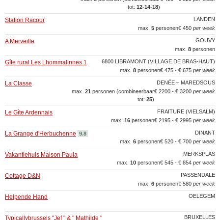
tot:
12‑14‑18
)
LANDEN
Station Racour
max.
5
personen
€ 450
per week
GOUVY
A Merveille
max.
8
personen
6800 LIBRAMONT (VILLAGE DE BRAS-HAUT)
Gîte rural Les Lhommalinnes 1
max.
8
personen
€ 475 - € 675
per week
DENÉE – MAREDSOUS
La Classe
max.
21
personen (combineerbaar
€ 2200 - € 3200
per week
tot:
25
)
FRAITURE (VIELSALM)
Le Gîte Ardennais
max.
16
personen
€ 2195 - € 2995
per week
DINANT
La Grange d'Herbuchenne
9.8
max.
6
personen
€ 520 - € 700
per week
MERKSPLAS
Vakantiehuis Maison Paula
max.
10
personen
€ 545 - € 854
per week
PASSENDALE
Cottage D&N
max.
6
personen
€ 580
per week
OELEGEM
Helpende Hand
BRUXELLES
Typicallybrussels "Jef " & " Mathilde "