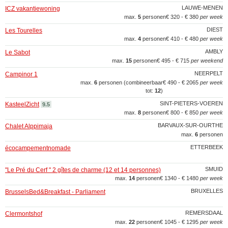
LAUWE-MENEN
ICZ vakantiewoning
max.
5
personen
€ 320 - € 380
per week
DIEST
Les Tourelles
max.
4
personen
€ 410 - € 480
per week
AMBLY
Le Sabot
max.
15
personen
€ 495 - € 715
per weekend
NEERPELT
Campinor 1
max.
6
personen (combineerbaar
€ 490 - € 2065
per week
tot:
12
)
SINT-PIETERS-VOEREN
KasteelZicht
9.5
max.
8
personen
€ 800 - € 850
per week
BARVAUX-SUR-OURTHE
Chalet Alppimaja
max.
6
personen
ETTERBEEK
écocampementnomade
SMUID
"Le Pré du Cerf " 2 gîtes de charme (12 et 14 personnes)
max.
14
personen
€ 1340 - € 1480
per week
BRUXELLES
BrusselsBed&Breakfast - Parliament
REMERSDAAL
Clermontshof
max.
22
personen
€ 1045 - € 1295
per week