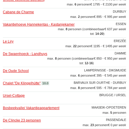
max.
6
personen
€ 1795 - € 2100
per week
DURBUY
Cabane de Charme
max.
2
personen
€ 895 - € 995
per week
ESSEN
Vakantiehoeve Hannekentas - Kastanjekamer
max.
8
personen (combineerbaar
€ 637
per week
tot:
14‑20
)
EREZÉE
Le Liry
max.
22
personen
€ 1195 - € 1495
per week
DAMME
De Swaenhoeck - Landhuys
max.
8
personen (combineerbaar
€ 850 - € 950
per week
tot:
12‑16
)
LAMPERNISSE - DIKSMUIDE
De Oude School
max.
6
personen
€ 395 - € 545
per week
BARVAUX SUR OURTHE - DURBUY
Chalet "De Klingelhütte"
10.0
max.
8
personen
€ 595 - € 784
per week
BRUGGE / URSEL
Ursel-Cottage
MAASEIK-OPOETEREN
Bosbeekvallei Vakantieappartement
max.
5
personen
PASSENDALE
De Clincke 23 personen
max.
23
personen
€ 0
per week