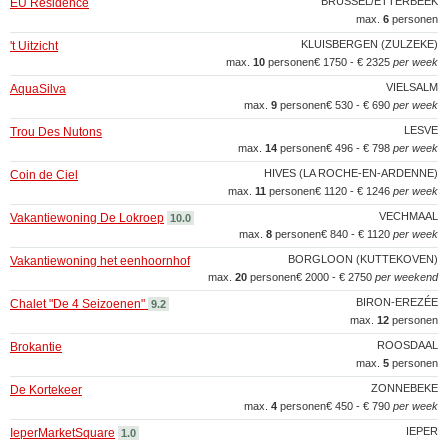
BRUSSEL/ETTERBEEK
EU Residence
max.
6
personen
KLUISBERGEN (ZULZEKE)
't Uitzicht
max.
10
personen
€ 1750 - € 2325
per week
VIELSALM
AquaSilva
max.
9
personen
€ 530 - € 690
per week
LESVE
Trou Des Nutons
max.
14
personen
€ 496 - € 798
per week
HIVES (LA ROCHE-EN-ARDENNE)
Coin de Ciel
max.
11
personen
€ 1120 - € 1246
per week
VECHMAAL
Vakantiewoning De Lokroep
10.0
max.
8
personen
€ 840 - € 1120
per week
BORGLOON (KUTTEKOVEN)
Vakantiewoning het eenhoornhof
max.
20
personen
€ 2000 - € 2750
per weekend
BIRON-EREZÉE
Chalet "De 4 Seizoenen"
9.2
max.
12
personen
ROOSDAAL
Brokantie
max.
5
personen
ZONNEBEKE
De Kortekeer
max.
4
personen
€ 450 - € 790
per week
IEPER
IeperMarketSquare
1.0