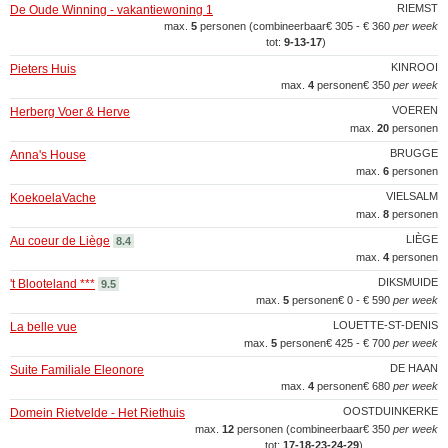
RIEMST
De Oude Winning - vakantiewoning 1
max.
5
personen (combineerbaar
€ 305 - € 360
per week
tot:
9‑13‑17
)
KINROOI
Pieters Huis
max.
4
personen
€ 350
per week
VOEREN
Herberg Voer & Herve
max.
20
personen
BRUGGE
Anna's House
max.
6
personen
VIELSALM
KoekoelaVache
max.
8
personen
LIÈGE
Au coeur de Liège
8.4
max.
4
personen
DIKSMUIDE
't Blooteland ***
9.5
max.
5
personen
€ 0 - € 590
per week
LOUETTE-ST-DENIS
La belle vue
max.
5
personen
€ 425 - € 700
per week
DE HAAN
Suite Familiale Eleonore
max.
4
personen
€ 680
per week
OOSTDUINKERKE
Domein Rietvelde - Het Riethuis
max.
12
personen (combineerbaar
€ 350
per week
tot:
17‑18‑23‑24‑29
)