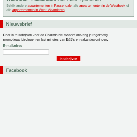
Bekijk andere
appartementen in Passendale
, alle
appartementen in de Westhoek
of
alle
appartementen in West-Vlaanderen
.
Nieuwsbrief
Door in te schrijven voor de Charmio nieuwsbrief ontvang je regelmatig
promotieaanbiedingen en last minutes van B&B's en vakantiewoningen.
E-mailadres
Facebook