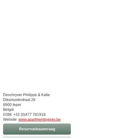
Deschryver Philippe & Katie
Diksmuidestraat 26
8900 Ieper
België
GSM: +32 (0)477 781918
Website:
www.apartmentsypres.be
Reservatieaanvraag