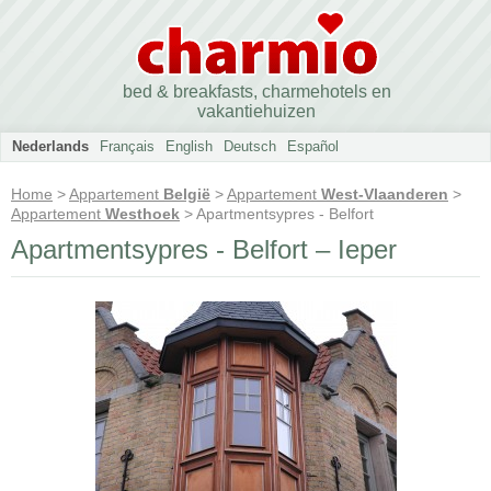
bed & breakfasts, charmehotels en
vakantiehuizen
Nederlands
Français
English
Deutsch
Español
Home
>
Appartement
België
>
Appartement
West-Vlaanderen
>
Appartement
Westhoek
> Apartmentsypres - Belfort
Apartmentsypres - Belfort – Ieper