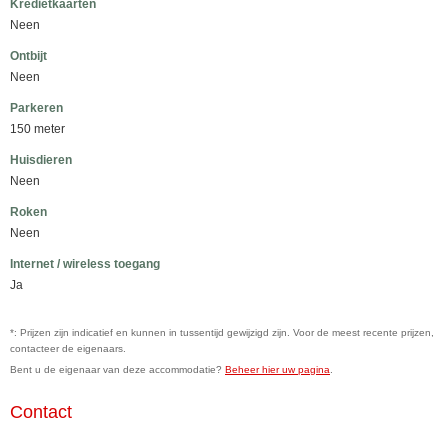
Kredietkaarten
Neen
Ontbijt
Neen
Parkeren
150 meter
Huisdieren
Neen
Roken
Neen
Internet / wireless toegang
Ja
*: Prijzen zijn indicatief en kunnen in tussentijd gewijzigd zijn. Voor de meest recente prijzen,
contacteer de eigenaars.
Bent u de eigenaar van deze accommodatie?
Beheer hier uw pagina
.
Contact