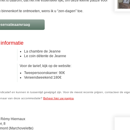
 het is daarom, dat het me essentieel lijkt, om deze kleine pauze voor
u binnenkort te ontmoeten, wens ik u “zen-dagen” toe.
servatieaanvraag
informatie
La chambre de Jeanne
Le coin détente de Jeanne
Voor de tarief, kijk op de website:
Tweepersoonskamer: 90€
Verwendweekend:180€
n indicatief en kunnen in tussentijd gewijzigd zijn. Voor de meest recente prijzen, contacteer de eig
genaar van deze accommodatie?
Beheer hier uw pagina
.
t Rémy Hiernaux
r, 8
mont (Marchovelette)