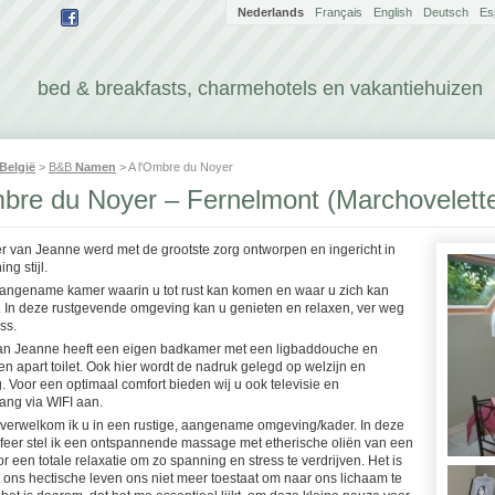
Nederlands
Français
English
Deutsch
Es
bed & breakfasts, charmehotels en vakantiehuizen
België
>
B&B
Namen
> A l'Ombre du Noyer
mbre du Noyer – Fernelmont (Marchovelett
r van Jeanne werd met de grootste zorg ontworpen en ingericht in
ng stijl.
aangename kamer waarin u tot rust kan komen en waar u zich kan
 In deze rustgevende omgeving kan u genieten en relaxen, ver weg
ss.
n Jeanne heeft een eigen badkamer met een ligbaddouche en
n apart toilet. Ook hier wordt de nadruk gelegd op welzijn en
 Voor een optimaal comfort bieden wij u ook televisie en
ang via WIFI aan.
 verwelkom ik u in een rustige, aangename omgeving/kader. In deze
feer stel ik een ontspannende massage met etherische oliën van een
or een totale relaxatie om zo spanning en stress te verdrijven. Het is
t ons hectische leven ons niet meer toestaat om naar ons lichaam te