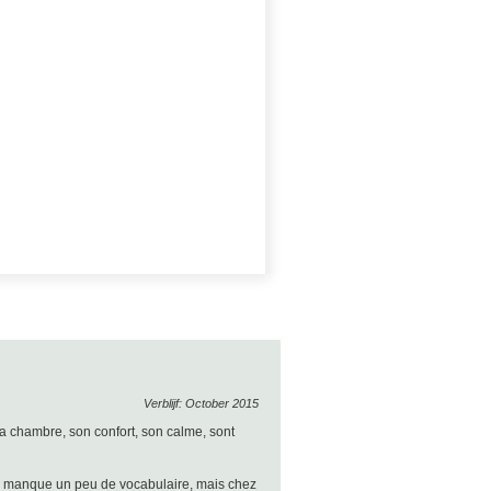
Verblijf: October 2015
e la chambre, son confort, son calme, sont
je manque un peu de vocabulaire, mais chez