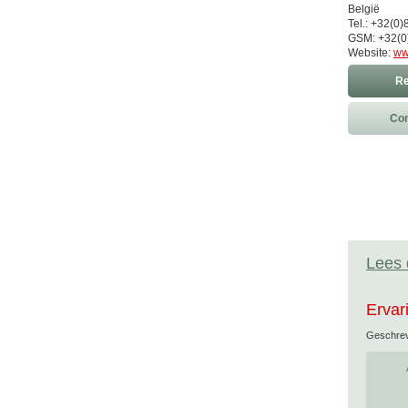
België
Tel.: +32(0)
GSM: +32(0
Website:
ww
Re
Con
Lees 
Ervar
Geschre