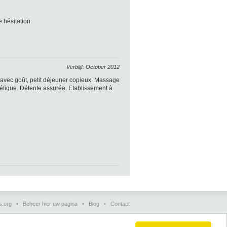
 hésitation.
Verblijf: October 2012
avec goût, petit déjeuner copieux. Massage
néfique. Détente assurée. Etablissement à
s.org
•
Beheer hier uw pagina
•
Blog
•
Contact