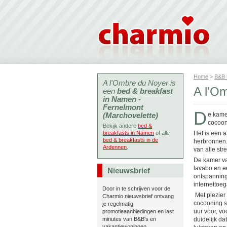
Home
>
B&B
A l'Ombre du Noyer is
A l'O
een
bed & breakfast
in Namen -
Fernelmont
D
(Marchovelette)
e kame
cocooni
Bekijk andere
bed &
breakfasts in Namen
of alle
Het is een 
bed & breakfasts in de
herbronnen.
Ardennen
.
van alle stre
De kamer va
lavabo en ee
Nieuwsbrief
ontspanning.
internettoeg
Door in te schrijven voor de
Met plezier
Charmio nieuwsbrief ontvang
cocooning s
je regelmatig
uur voor, vo
promotieaanbiedingen en last
minutes van B&B's en
duidelijk da
vakantiewoningen.