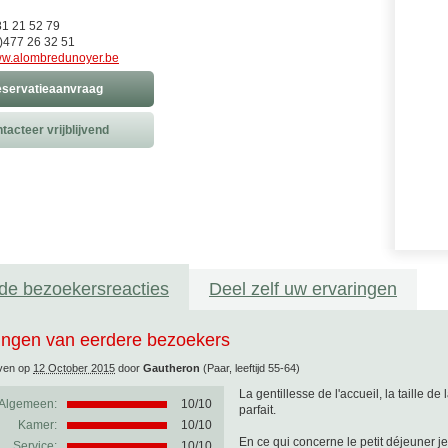
81 21 52 79
)477 26 32 51
w.alombredunoyer.be
servatieaanvraag
tacteer vrijblijvend
de bezoekersreacties
Deel zelf uw ervaringen
ingen van eerdere bezoekers
ven op
12 October 2015
door
Gautheron
(Paar, leeftijd 55-64)
La gentillesse de l'accueil, la taille d
Algemeen:
10
/
10
parfait.
Kamer:
10/10
En ce qui concerne le petit déjeuner 
Service:
10/10