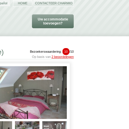
pañol
HOME
CONTACTEER CHARMIO
Uw accommodatie
toevoegen?
e)
Bezoekerswaardering:
10
/
10
Op basis van
2 beoordelingen