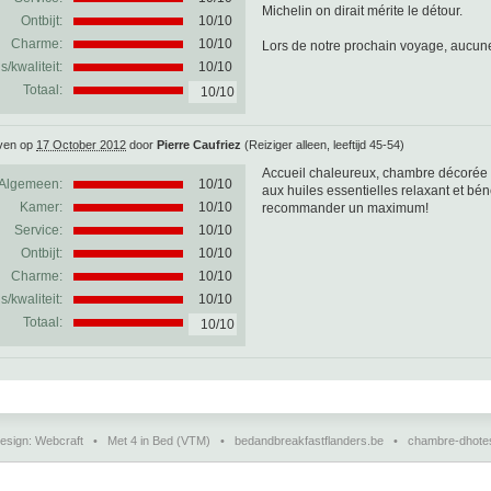
Michelin on dirait mérite le détour.
Ontbijt:
10/10
Charme:
10/10
Lors de notre prochain voyage, aucune
js/kwaliteit:
10/10
Totaal:
10/10
ven op
17 October 2012
door
Pierre Caufriez
(Reiziger alleen, leeftijd 45-54)
Accueil chaleureux, chambre décorée 
Algemeen:
10
/
10
aux huiles essentielles relaxant et bé
Kamer:
10/10
recommander un maximum!
Service:
10/10
Ontbijt:
10/10
Charme:
10/10
js/kwaliteit:
10/10
Totaal:
10/10
esign:
Webcraft
•
Met 4 in Bed (VTM)
•
bedandbreakfastflanders.be
•
chambre-dhote
charmehotels, gastenkamers, vakantiehuisjes, chambres d'hôtes en guesthouses in Europa.