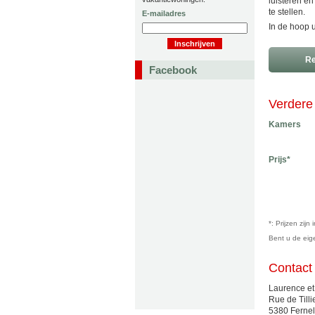
luisteren en
te stellen.
E-mailadres
In de hoop 
Re
Facebook
Verdere 
Kamers
Prijs*
*: Prijzen zij
Bent u de ei
Contact
Laurence e
Rue de Tillie
5380 Fernel