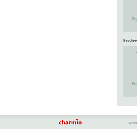
Pri
Geschre
Pri
Webd
Charmio geeft een overzicht van bed & breakfasts, 