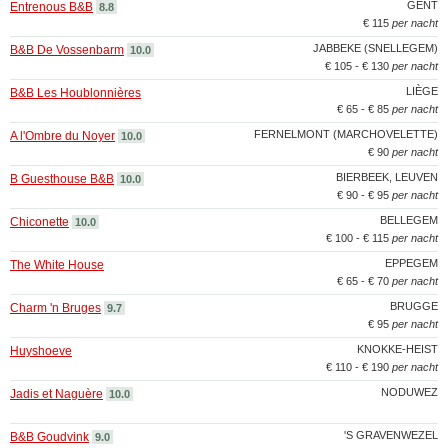
GENT
Entrenous B&B
8.8
€ 115
per nacht
JABBEKE (SNELLEGEM)
B&B De Vossenbarm
10.0
€ 105 - € 130
per nacht
LIÈGE
B&B Les Houblonnières
€ 65 - € 85
per nacht
FERNELMONT (MARCHOVELETTE)
A l'Ombre du Noyer
10.0
€ 90
per nacht
BIERBEEK, LEUVEN
B Guesthouse B&B
10.0
€ 90 - € 95
per nacht
BELLEGEM
Chiconette
10.0
€ 100 - € 115
per nacht
EPPEGEM
The White House
€ 65 - € 70
per nacht
BRUGGE
Charm 'n Bruges
9.7
€ 95
per nacht
KNOKKE-HEIST
Huyshoeve
€ 110 - € 190
per nacht
NODUWEZ
Jadis et Naguère
10.0
'S GRAVENWEZEL
B&B Goudvink
9.0