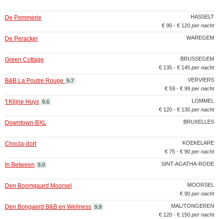
HASSELT
De Pommerie
€ 90 - € 120
per nacht
WAREGEM
De Peracker
BRUSSEGEM
Green Cottage
€ 135 - € 145
per nacht
VERVIERS
B&B La Poutre Rouge
9.7
€ 59 - € 99
per nacht
LOMMEL
't Klijne Huys
9.6
€ 120 - € 130
per nacht
BRUXELLES
Downtown-BXL
KOEKELARE
Chocla-dort
€ 75 - € 90
per nacht
SINT-AGATHA-RODE
In Between
9.0
MOORSEL
Den Boomgaard Moorsel
€ 90
per nacht
MAL/TONGEREN
Den Bongaerd B&B en Wellness
9.9
€ 120 - € 150
per nacht