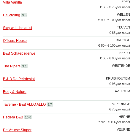
IEPER
Villa Vanilla
€ 60 - € 75
per nacht
WELLEN
De Vroling
9.5
€ 90 - € 100
per nacht
TEUVEN
Stay with the artist
€ 85
per nacht
BRUGGE
Officers House
€ 80 - € 100
per nacht
EEKLO
B&B Schaepsgerwe
€ 60 - € 90
per nacht
WESTENDE
The Pipers
9.1
KRUISHOUTEM
B & B De Peirdestal
€ 95
per nacht
AVELGEM
Body & Nature
POPERINGE
Taverne - B&B ALLO ALLO
9.7
€ 75
per nacht
HERNE
Hedera B&B
10.0
€ 92 - € 114
per nacht
VEURNE
De Veurse Slaper