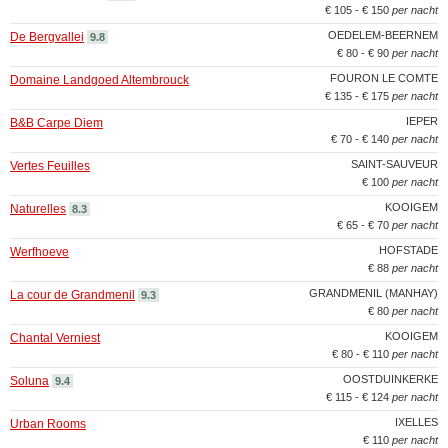
€ 105 - € 150
per nacht
OEDELEM-BEERNEM
De Bergvallei
9.8
€ 80 - € 90
per nacht
FOURON LE COMTE
Domaine Landgoed Altembrouck
€ 135 - € 175
per nacht
IEPER
B&B Carpe Diem
€ 70 - € 140
per nacht
SAINT-SAUVEUR
Vertes Feuilles
€ 100
per nacht
KOOIGEM
Naturelles
8.3
€ 65 - € 70
per nacht
HOFSTADE
Werfhoeve
€ 88
per nacht
GRANDMENIL (MANHAY)
La cour de Grandmenil
9.3
€ 80
per nacht
KOOIGEM
Chantal Verniest
€ 80 - € 110
per nacht
OOSTDUINKERKE
Soluna
9.4
€ 115 - € 124
per nacht
IXELLES
Urban Rooms
€ 110
per nacht