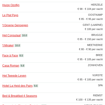
HERZELE
Huize Ozofijn
€ 98 - € 104
per nacht
OOSTKAMP
Le Plat Pays
€ 85 - € 95
per nacht
GENT (LAARNE)
't Groene Genoegen
€ 100
per nacht
BRUGGE
Het Consulaat
10.0
€ 85 - € 150
per nacht
MEETKERKE
't Mirakel
10.0
€ 80 - € 90
per nacht
BREE
Face à Face
8.5
€ 95 - € 105
per nacht
ZONHOVEN
Casa Roman
9.8
VURSTE
Het Tweede Leven
€ 85 - € 100
per nacht
SPA
Hotel La Heid des Pairs
9.6
RIEMST
Bed & Breakfast 4 Seasons
€ 100 - € 135
per nacht