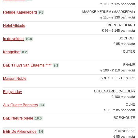
€ 110 - € 125
per nacht
MAARKE-KERKEM (MAARKEDAL)
Refuge Kapelleberg
9.3
€ 110 - € 130
per nacht
BURG-REULAND
Hotel Altitude
€ 95 - € 145
per nacht
BOCHOLT
In de velden
10.0
€ 85
per nacht
OUTER
Kringelhof
8.2
ENAME
B&B 't Huys van Enaeme ****
9.1
€ 100 - € 110
per nacht
BRUXELLES-CENTRE
Maison Noble
OUDENAARDE (MELDEN)
Enjoytoday
€ 100
per nacht
OLNE
Aux Quatre Bonniers
9.4
€ 55 - € 85
per nacht
BOEKHOUTE
B&B l'heure bleue
10.0
ZONNEBEKE
B&B De Akkerwinde
8.6
€ 85
per nacht