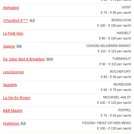
GENT
Alphabed
€ 75 - € 85
per nacht
BORGLOON
't Poorthof 4****
9.3
€ 100 - € 150
per nacht
HASSELT
Le Petit Velo
€ 90 - € 100
per nacht
GENOELSELDEREN-RIEMST
Sapere
9.8
€ 110 - € 115
per nacht
TURNHOUT
De Joker Bed & Breakfast
10.0
€ 92 - € 110
per nacht
ROCHEFORT
Les2sources
€ 80 - € 95
per nacht
WIJNEGEM
Vaartdijk
€ 60 - € 75
per nacht
MOORSEL-AALST
La Vie En Roses
€ 100 - € 120
per nacht
POPPEL
B&B Maarle
€ 75 - € 83
per nacht
ITEGEM / HEIST-OP-DEN-BERG
Hullebrug
9.5
€ 100 - € 130
per nacht