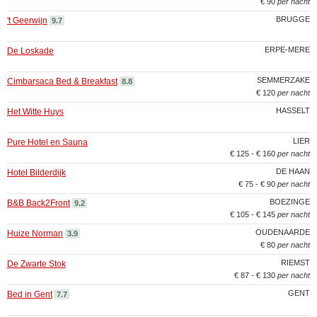
€ 90
per nacht
BRUGGE
't Geerwijn
9.7
ERPE-MERE
De Loskade
SEMMERZAKE
Cimbarsaca Bed & Breakfast
8.8
€ 120
per nacht
HASSELT
Het Witte Huys
LIER
Pure Hotel en Sauna
€ 125 - € 160
per nacht
DE HAAN
Hotel Bilderdijk
€ 75 - € 90
per nacht
BOEZINGE
B&B Back2Front
9.2
€ 105 - € 145
per nacht
OUDENAARDE
Huize Norman
3.9
€ 80
per nacht
RIEMST
De Zwarte Stok
€ 87 - € 130
per nacht
GENT
Bed in Gent
7.7