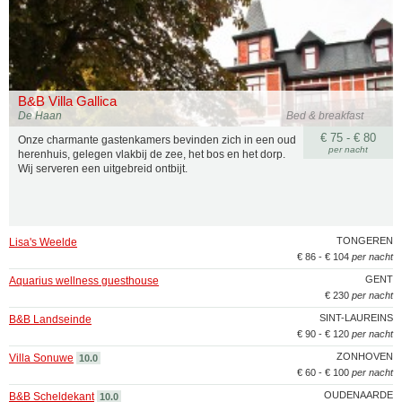
B&B Villa Gallica
De Haan
Bed & breakfast
€ 75 - € 80
Onze charmante gastenkamers bevinden zich in een oud
per nacht
herenhuis, gelegen vlakbij de zee, het bos en het dorp.
Wij serveren een uitgebreid ontbijt.
TONGEREN
Lisa's Weelde
€ 86 - € 104
per nacht
GENT
Aquarius wellness guesthouse
€ 230
per nacht
SINT-LAUREINS
B&B Landseinde
€ 90 - € 120
per nacht
ZONHOVEN
Villa Sonuwe
10.0
€ 60 - € 100
per nacht
OUDENAARDE
B&B Scheldekant
10.0