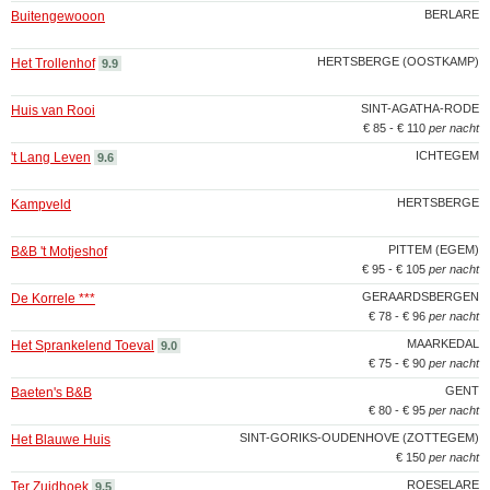
BERLARE
Buitengewooon
HERTSBERGE (OOSTKAMP)
Het Trollenhof
9.9
SINT-AGATHA-RODE
Huis van Rooi
€ 85 - € 110
per nacht
ICHTEGEM
't Lang Leven
9.6
HERTSBERGE
Kampveld
PITTEM (EGEM)
B&B 't Motjeshof
€ 95 - € 105
per nacht
GERAARDSBERGEN
De Korrele ***
€ 78 - € 96
per nacht
MAARKEDAL
Het Sprankelend Toeval
9.0
€ 75 - € 90
per nacht
GENT
Baeten's B&B
€ 80 - € 95
per nacht
SINT-GORIKS-OUDENHOVE (ZOTTEGEM)
Het Blauwe Huis
€ 150
per nacht
ROESELARE
Ter Zuidhoek
9.5