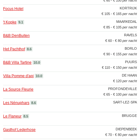
€ 60 - € 100
per nacht
KORTRIJK
Focus Hotel
€ 105 - € 165
per nacht
MAARKEDAL
't Kopke
9.1
€ 85 - € 105
per nacht
RAVELS
B&B DenBuiten
€ 60 - € 80
per nacht
BORLO
Het Pachthof
8.6
€ 90 - € 155
per nacht
PUURS
B&B Villa Tartine
10.0
€ 110 - € 150
per nacht
DE HAAN
Villa Pomme d'api
10.0
€ 120
per nacht
PROFONDEVILLE
La Source Fleurie
€ 65 - € 100
per nacht
SART-LEZ-SPA
Les Nénuphars
8.6
BRUGGE
Le Flaneur
8.5
DIEPENBEEK
Gasthof Lederhose
€ 70 - € 80
per nacht