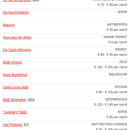
Le Secret du Bois
10.0
€ 70 - € 98
per nacht
IEPER
De Nacht Wacht
ANTWERPEN
Mauroy
€ 45
per nacht
KANNE RIEMST
Huis aan de Jeker
€ 0
per nacht
RIEMST
De Oude Winning
€ 89 - € 95
per nacht
ZELE
B&B Vinedo
€ 140 - € 165
per nacht
MALDEGEM
Klein Burkelhof
IZEGEM
Spits-Lucie B&B
€ 80 - € 120
per nacht
KEERBERGEN
B&B Ninetyfive
10.0
€ 120 - € 140
per nacht
IEPER
"Juliette's" B&B
€ 80
per nacht
SINT-PIETERS-VOEREN
Het Pieterke
9.7
€ 95 - € 105
per nacht