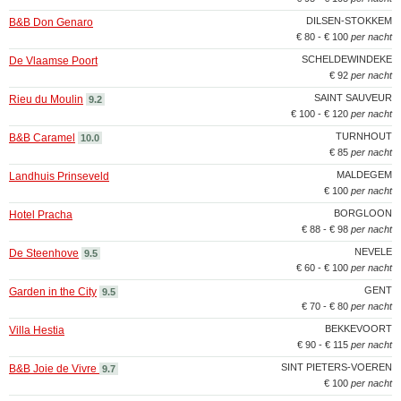
DILSEN-STOKKEM
B&B Don Genaro
€ 80 - € 100
per nacht
SCHELDEWINDEKE
De Vlaamse Poort
€ 92
per nacht
SAINT SAUVEUR
Rieu du Moulin
9.2
€ 100 - € 120
per nacht
TURNHOUT
B&B Caramel
10.0
€ 85
per nacht
MALDEGEM
Landhuis Prinseveld
€ 100
per nacht
BORGLOON
Hotel Pracha
€ 88 - € 98
per nacht
NEVELE
De Steenhove
9.5
€ 60 - € 100
per nacht
GENT
Garden in the City
9.5
€ 70 - € 80
per nacht
BEKKEVOORT
Villa Hestia
€ 90 - € 115
per nacht
SINT PIETERS-VOEREN
B&B Joie de Vivre
9.7
€ 100
per nacht