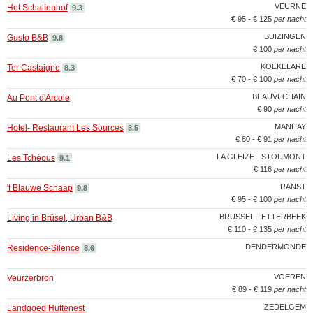
VEURNE
Het Schalienhof
9.3
€ 95 - € 125
per nacht
BUIZINGEN
Gusto B&B
9.8
€ 100
per nacht
KOEKELARE
Ter Castaigne
8.3
€ 70 - € 100
per nacht
BEAUVECHAIN
Au Pont d'Arcole
€ 90
per nacht
MANHAY
Hotel- Restaurant Les Sources
8.5
€ 80 - € 91
per nacht
LA GLEIZE - STOUMONT
Les Tchéous
9.1
€ 116
per nacht
RANST
't Blauwe Schaap
9.8
€ 95 - € 100
per nacht
BRUSSEL - ETTERBEEK
Living in Brûsel, Urban B&B
€ 110 - € 135
per nacht
DENDERMONDE
Residence-Silence
8.6
VOEREN
Veurzerbron
€ 89 - € 119
per nacht
ZEDELGEM
Landgoed Huttenest