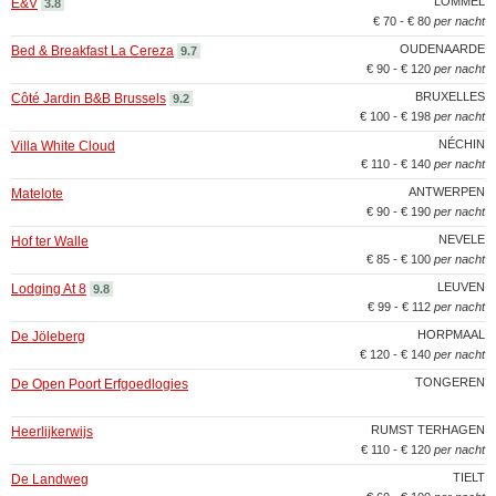
LOMMEL
E&V
3.8
€ 70 - € 80
per nacht
OUDENAARDE
Bed & Breakfast La Cereza
9.7
€ 90 - € 120
per nacht
BRUXELLES
Côté Jardin B&B Brussels
9.2
€ 100 - € 198
per nacht
NÉCHIN
Villa White Cloud
€ 110 - € 140
per nacht
ANTWERPEN
Matelote
€ 90 - € 190
per nacht
NEVELE
Hof ter Walle
€ 85 - € 100
per nacht
LEUVEN
Lodging At 8
9.8
€ 99 - € 112
per nacht
HORPMAAL
De Jöleberg
€ 120 - € 140
per nacht
TONGEREN
De Open Poort Erfgoedlogies
RUMST TERHAGEN
Heerlijkerwijs
€ 110 - € 120
per nacht
TIELT
De Landweg