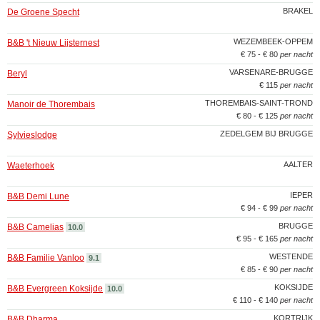
BRAKEL
De Groene Specht
WEZEMBEEK-OPPEM
B&B 't Nieuw Lijsternest
€ 75 - € 80
per nacht
VARSENARE-BRUGGE
Beryl
€ 115
per nacht
THOREMBAIS-SAINT-TROND
Manoir de Thorembais
€ 80 - € 125
per nacht
ZEDELGEM BIJ BRUGGE
Sylvieslodge
AALTER
Waeterhoek
IEPER
B&B Demi Lune
€ 94 - € 99
per nacht
BRUGGE
B&B Camelias
10.0
€ 95 - € 165
per nacht
WESTENDE
B&B Familie Vanloo
9.1
€ 85 - € 90
per nacht
KOKSIJDE
B&B Evergreen Koksijde
10.0
€ 110 - € 140
per nacht
KORTRIJK
B&B Dharma