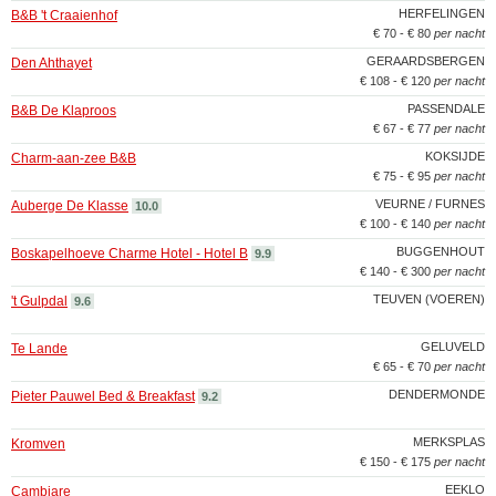
HERFELINGEN
B&B 't Craaienhof
€ 70 - € 80
per nacht
GERAARDSBERGEN
Den Ahthayet
€ 108 - € 120
per nacht
PASSENDALE
B&B De Klaproos
€ 67 - € 77
per nacht
KOKSIJDE
Charm-aan-zee B&B
€ 75 - € 95
per nacht
VEURNE / FURNES
Auberge De Klasse
10.0
€ 100 - € 140
per nacht
BUGGENHOUT
Boskapelhoeve Charme Hotel - Hotel B
9.9
€ 140 - € 300
per nacht
TEUVEN (VOEREN)
't Gulpdal
9.6
GELUVELD
Te Lande
€ 65 - € 70
per nacht
DENDERMONDE
Pieter Pauwel Bed & Breakfast
9.2
MERKSPLAS
Kromven
€ 150 - € 175
per nacht
EEKLO
Cambiare