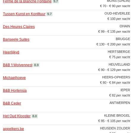
MONS (GHLIN)
Ferme de la Blanche Fontaine
9.7
€ 70 - € 90
per nacht
OUD-HEVERLEE
Tussen Kunst en Konfituur
9.7
€ 100
per nacht
OHAIN
Des Heures Claires
€ 99 - € 135
per nacht
BRUGGE
Bariseele Suites
€ 130 - € 200
per nacht
HERTSBERGE
Heerlijkyd
€ 75
per nacht
HEUVELLAND
B&B 't Wolvennest
8.9
€ 90 - € 129
per nacht
HEERS-OPHEERS
Michaelhoeve
€ 80 - € 84
per nacht
IEPER
B&B Hortensia
€ 82
per nacht
ANTWERPEN
B&B Ceder
KLEINE BROGEL
Het Oud Klooster
8.0
€ 95 - € 105
per nacht
HEUSDEN ZOLDER
appelkers.be