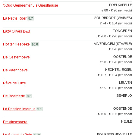
POELKAPELLE
't Oud Gemeentehuis Guesthouse
€ 80 - € 90
per nacht
SOURBRODT (WAIMES)
La Petite Roer
8.7
€ 74 - € 104
per nacht
TONGEREN
Lazy Olives B&B
€ 200 - € 220
per nacht
ALVERINGEM (STAVELE)
Hof ter Heebeke
10.0
€ 120
per nacht
OOSTENDE
De Oesterhoeve
€ 90 - € 120
per nacht
HECHTEL-EKSEL
De Paenhoeve
€ 137 - € 154
per nacht
LEUVEN
Rêve de Luxe
€ 95 - € 160
per nacht
BEVERLO
De Boerderie
9.0
OOSTENDE
La Passion Interdite
9.1
€ 100 - € 105
per nacht
HEULE
De Vlaschaerd
BOURSEIGNE-VIEILLE