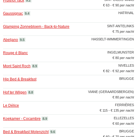
Fruithof Tack
9.2
€ 63 - € 90
per nacht
HATRIVAL
Gaussignac
9.4
SINT-ANTELINKS
Glamping Zonnebloem - Back-to-Nature
€ 75
per nacht
HASSELT-WIMMERTINGEN
Abeljano
9.5
INGELMUNSTER
Rouge é Blanc
€ 80
per nacht
NIVELLES
Mont Saint Roch
8.9
€ 82 - € 92
per nacht
BRUGGE
Hip Bed & Breakfast
VIANE (GERAARDSBERGEN)
Hof ter Wilgen
8.8
€ 80
per nacht
FERRIÈRES
Le Délice
€ 115 - € 135
per nacht
ELLEZELLES
Koekamer - Cocambre
8.9
€ 60
per nacht
BRUGGE
Bed & Breakfast Molenzicht
9.6
€ 60 - € 70
per nacht