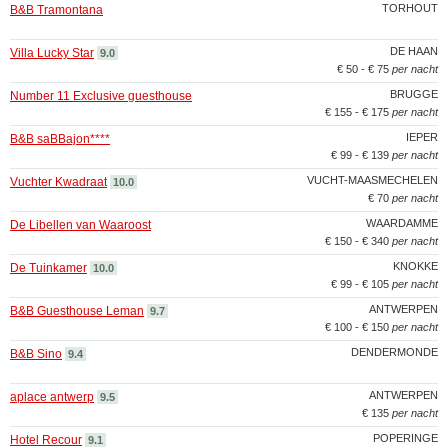
TORHOUT
B&B Tramontana
DE HAAN
Villa Lucky Star
9.0
€ 50 - € 75
per nacht
BRUGGE
Number 11 Exclusive guesthouse
€ 155 - € 175
per nacht
IEPER
B&B saBBajon****
€ 99 - € 139
per nacht
VUCHT-MAASMECHELEN
Vuchter Kwadraat
10.0
€ 70
per nacht
WAARDAMME
De Libellen van Waaroost
€ 150 - € 340
per nacht
KNOKKE
De Tuinkamer
10.0
€ 99 - € 105
per nacht
ANTWERPEN
B&B Guesthouse Leman
9.7
€ 100 - € 150
per nacht
DENDERMONDE
B&B Sino
9.4
ANTWERPEN
aplace antwerp
9.5
€ 135
per nacht
POPERINGE
Hotel Recour
9.1