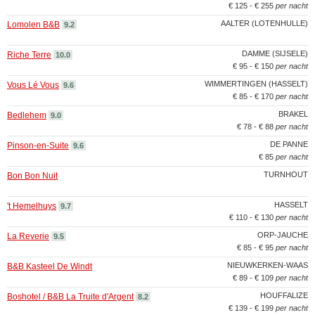
€ 125 - € 255
per nacht
AALTER (LOTENHULLE)
Lomolen B&B
9.2
DAMME (SIJSELE)
Riche Terre
10.0
€ 95 - € 150
per nacht
WIMMERTINGEN (HASSELT)
Vous Lé Vous
9.6
€ 85 - € 170
per nacht
BRAKEL
Bedlehem
9.0
€ 78 - € 88
per nacht
DE PANNE
Pinson-en-Suite
9.6
€ 85
per nacht
TURNHOUT
Bon Bon Nuit
HASSELT
't Hemelhuys
9.7
€ 110 - € 130
per nacht
ORP-JAUCHE
La Reverie
9.5
€ 85 - € 95
per nacht
NIEUWKERKEN-WAAS
B&B Kasteel De Windt
€ 89 - € 109
per nacht
HOUFFALIZE
Boshotel / B&B La Truite d'Argent
8.2
€ 139 - € 199
per nacht