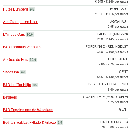
€ 145 - € 149
per nacht
HOEILAART
Huize Dumberg
9.5
€ 106 - € 116
per nacht
BRAS-HAUT
A la Grange d'en Haut
€ 95
per nacht
PALISEUL (MAISSIN)
L'Aïl des Ours
10.0
€ 90 - € 145
per nacht
POPERINGE - RENINGELST
B&B Landhuis Vedastus
€ 90 - € 100
per nacht
HOUFFALIZE
A l'Orée du Bois
10.0
€ 65 - € 75
per nacht
GENT
Snooz Inn
9.6
€ 95 - € 130
per nacht
DE KLIJTE - HEUVELLAND
B&B Hof Ter Klijte
8.9
€ 60
per nacht
OOSTERZELE (MOORTSELE)
Betsberg
€ 75
per nacht
GENT
B&B Engelen aan de Waterkant
HALLE (LEMBEEK)
Bed & Breakfast Fyllade & Arkoze
9.5
€ 70 - € 80
per nacht