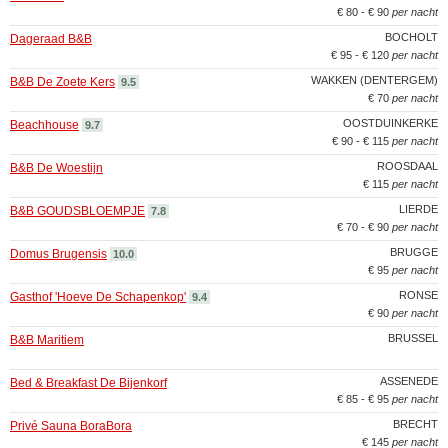
€ 80 - € 90
per nacht
BOCHOLT
Dageraad B&B
€ 95 - € 120
per nacht
WAKKEN (DENTERGEM)
B&B De Zoete Kers
9.5
€ 70
per nacht
OOSTDUINKERKE
Beachhouse
9.7
€ 90 - € 115
per nacht
ROOSDAAL
B&B De Woestijn
€ 115
per nacht
LIERDE
B&B GOUDSBLOEMPJE
7.8
€ 70 - € 90
per nacht
BRUGGE
Domus Brugensis
10.0
€ 95
per nacht
RONSE
Gasthof 'Hoeve De Schapenkop'
9.4
€ 90
per nacht
BRUSSEL
B&B Maritiem
ASSENEDE
Bed & Breakfast De Bijenkorf
€ 85 - € 95
per nacht
BRECHT
Privé Sauna BoraBora
€ 145
per nacht