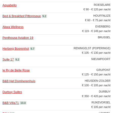
ROESELARE
Aquabello
€ 90 - € 120
per nacht
HOUFFALIZE
Bed & Breakfast Pittoresque
9.2
€ 60 - € 75
per nacht
EVERBERG
Akwa Wellness
€ 119 - € 149
per nacht
BRUSSEL
Penthouse Aviation 19
RENINGELST (POPERINGE)
Herberg Boerenhol
9.7
€ 105 - € 130
per nacht
NIEUWPOORT
Suite 17
9.2
GRUPONT
le Ry de Belle Rose
€ 125 - € 150
per nacht
HEUSDEN-ZOLDER
B&B Het Domherenhuis
€ 100 - € 105
per nacht
DURBUY
Durbuy Suites
€ 350 - € 420
per nacht
RIJKEVORSEL
B&B Villa71
10.0
€ 105
per nacht