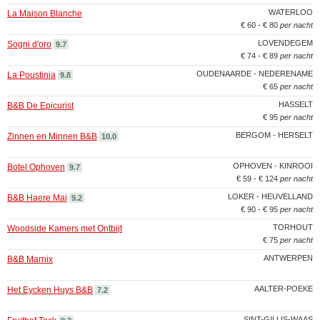
WATERLOO
La Maison Blanche
€ 60 - € 80
per nacht
LOVENDEGEM
Sogni d'oro
9.7
€ 74 - € 89
per nacht
OUDENAARDE - NEDERENAME
La Poustinia
9.8
€ 65
per nacht
HASSELT
B&B De Epicurist
€ 95
per nacht
BERGOM - HERSELT
Zinnen en Minnen B&B
10.0
OPHOVEN - KINROOI
Botel Ophoven
9.7
€ 59 - € 124
per nacht
LOKER - HEUVELLAND
B&B Haere Mai
9.2
€ 90 - € 95
per nacht
TORHOUT
Woodside Kamers met Ontbijt
€ 75
per nacht
ANTWERPEN
B&B Marnix
AALTER-POEKE
Het Eycken Huys B&B
7.2
SINT-GILLIS-WAAS