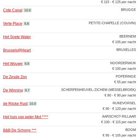
€ 115 - € 125
per nacht
BRUGGE
Cote Canal
10.0
PETITE-CHAPELLE (COUVIN)
Verte Place
9.8
BEERNEM
Het Soete Water
€ 105
per nacht
BRUXELLES
Brussels@Heart
NOORDERWIJK
Het Wouwe
9.8
€ 100
per nacht
POPERINGE
De Zesde Zon
€ 55
per nacht
SCHERPENHEUVEL-ZICHEM (MESSELBROEK)
De Winning
9.7
€ 80 - € 90
per nacht
RIJKEVORSEL
de Rijcke Rust
10.0
€ 90 - € 120
per nacht
AARSCHOT-RILLAAR
Het huis van peter Mot ****
€ 100 - € 115
per nacht
BOOM
B&B De Schorre ***
€ 95 - € 105
per nacht