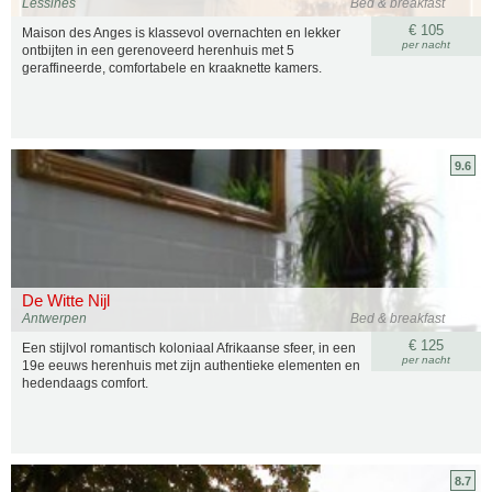
Lessines
Bed & breakfast
€ 105
Maison des Anges is klassevol overnachten en lekker
per nacht
ontbijten in een gerenoveerd herenhuis met 5
geraffineerde, comfortabele en kraaknette kamers.
9.6
De Witte Nijl
Antwerpen
Bed & breakfast
€ 125
Een stijlvol romantisch koloniaal Afrikaanse sfeer, in een
per nacht
19e eeuws herenhuis met zijn authentieke elementen en
hedendaags comfort.
8.7