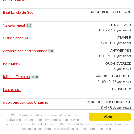
MERELBEKE-BOTTELARE
B&B La clé du Sud
HEUVELLAND
't Zwaluwnest
8.8
€ 80 - € 100
per nacht
STAVELE
't Oud Schooltje
€ 80 - € 90
per nacht
ANTWERPEN
Antwerp bed and breakfast
9.8
€ 90 - € 100
per nacht
OUD-HEVERLEE
B&B Meerdaal
€ 100
per nacht
VREMDE / BOECHOUT
b&b de Frimethe
10.0
€ 100 - € 118
per nacht
BRUXELLES
La casabxl
KOKSIJDE-OOSDUINKERKE
week-end aan zee Charmio
€ 70 - € 80
per nacht
We gebruiken cookies om ons websiteverkeer te
BRUXELLES
Maison AZ
Akkoord
analyseren, om content en advertenties te gebruiken en
om functies voor social media te bieden. We delen ook informatie over uw gebruik van onze
LEIGNON (CINEY)
Les Cresses
site met onze partners voor social media, adverteren en analyse.
€ 60 - € 70
per nacht