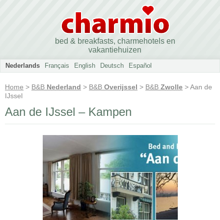
bed & breakfasts, charmehotels en
vakantiehuizen
Nederlands
Français
English
Deutsch
Español
Home
>
B&B
Nederland
>
B&B
Overijssel
>
B&B
Zwolle
> Aan de
IJssel
Aan de IJssel – Kampen