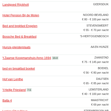
GEERSDIJK
Landgoed Rijckholt
NOORD-BEVELAND
Hotel Pension Bij de Molen
€ 80 - € 100
per nacht
STEVENSWEERT
Bed and brekfast Engelen
€ 55 - € 70
per nacht
'S-HERTOGENBOSCH
Bossche Bed & Breakfast
AA EN HUNZE
Hunze-pleisterplaats
ZAANSTAD
't Zaanse Koopmanshuis Anno 1694
10.0
€ 75 - € 145
per nacht
BOEKEL
bed en breakfast boekel
€ 56 - € 80
per nacht
DALFSEN
Hof van Lenthe
€ 65 - € 85
per nacht
LEMSTERLAND
't Heitje Friesland
7.5
€ 40 - € 100
per nacht
MAASTRICHT
Batta 4
€ 69
per nacht
STEENBERGEN NB