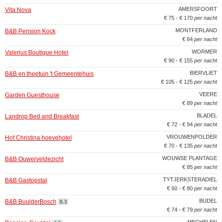
AMERSFOORT
Vita Nova
€ 75 - € 170
per nacht
MONTFERLAND
B&B Pension Kock
€ 64
per nacht
WORMER
Valerius Boutique Hotel
€ 90 - € 155
per nacht
BIERVLIET
B&B en theetuin 't Gemeentehuis
€ 105 - € 125
per nacht
VEERE
Garden Guesthouse
€ 89
per nacht
BLADEL
Landrop Bed and Breakfast
€ 72 - € 94
per nacht
VROUWENPOLDER
Hof Christina hoevehotel
€ 70 - € 135
per nacht
WOUWSE PLANTAGE
B&B Ouwerveldezicht
€ 85
per nacht
TYTJERKSTERADIEL
B&B Gastopstal
€ 60 - € 80
per nacht
BUDEL
B&B BuulderBosch
8.3
€ 74 - € 79
per nacht