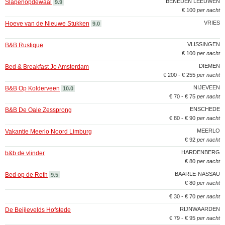
BENEDEN LEEUWEN
Slapenopdewaal
9.9
€ 100
per nacht
VRIES
Hoeve van de Nieuwe Stukken
9.0
VLISSINGEN
B&B Rustique
€ 100
per nacht
DIEMEN
Bed & Breakfast Jo Amsterdam
€ 200 - € 255
per nacht
NIJEVEEN
B&B Op Kolderveen
10.0
€ 70 - € 75
per nacht
ENSCHEDE
B&B De Oale Zessprong
€ 80 - € 90
per nacht
MEERLO
Vakantie Meerlo Noord Limburg
€ 92
per nacht
HARDENBERG
b&b de vlinder
€ 80
per nacht
BAARLE-NASSAU
Bed op de Reth
9.5
€ 80
per nacht
€ 30 - € 70
per nacht
RIJNWAARDEN
De Beijlevelds Hofstede
€ 79 - € 95
per nacht