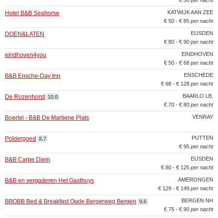
€ 50
per nacht
KATWIJK AAN ZEE
Hotel B&B Seahorse
€ 50 - € 85
per nacht
EIJSDEN
DOEN&LATEN
€ 80 - € 90
per nacht
EINDHOVEN
eindhoven4you
€ 50 - € 68
per nacht
ENSCHEDE
B&B Ensche-Day Inn
€ 68 - € 128
per nacht
BAARLO LB.
De Rozenhorst
10.0
€ 70 - € 80
per nacht
VENRAY
Boertel - B&B De Martiene Plats
PUTTEN
Poldergoed
8.7
€ 95
per nacht
EIJSDEN
B&B Carpe Diem
€ 80 - € 125
per nacht
AMERONGEN
B&B en vergaderen Het Gasthuys
€ 129 - € 149
per nacht
BERGEN NH
BBOBB Bed & Breakfast Oude Bergerweg Bergen
9.6
€ 75 - € 90
per nacht