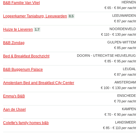
HERNEN
B&B Familie Van Vliet
€ 65 - € 84
per nacht
LEEUWARDEN
Logeerkamer Taniaburg, Leeuwarden
8.5
€ 87
per nacht
NOORDENVELD
Huize te Lieveren
1.7
€ 110 - € 130
per nacht
GULPEN-WITTEM
B&B Zondag
€ 85
per nacht
DOORN - UTRECHTSE HEUVELRUG
Bed & Breakfast Boschzicht
€ 85 - € 95
per nacht
LEUDAL
B&B Buggenum Palace
€ 87
per nacht
AMSTERDAM
Amsterdam Bed and Breakfast City Center
€ 100 - € 130
per nacht
ENSCHEDE
Emma's B&B
€ 70
per nacht
KAMPEN
Aan de IJssel
€ 70 - € 90
per nacht
LANDSMEER
Colette's family homes b&b
€ 85 - € 110
per nacht