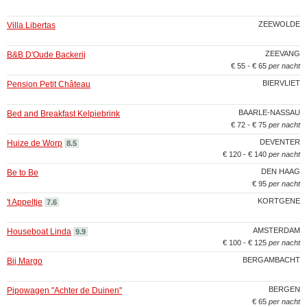
ZEEWOLDE
Villa Libertas
ZEEVANG
B&B D'Oude Backerij
€ 55 - € 65
per nacht
BIERVLIET
Pension Petit Château
BAARLE-NASSAU
Bed and Breakfast Kelpiebrink
€ 72 - € 75
per nacht
DEVENTER
Huize de Worp
8.5
€ 120 - € 140
per nacht
DEN HAAG
Be to Be
€ 95
per nacht
KORTGENE
't Appeltje
7.6
AMSTERDAM
Houseboat Linda
9.9
€ 100 - € 125
per nacht
BERGAMBACHT
Bij Margo
BERGEN
Pipowagen "Achter de Duinen"
€ 65
per nacht