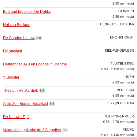
€ 80
per nacht
GLIMMEN
Bed and breakfast De Dobbe
€ 89
per nacht
HENGELO (BECKUM)
Hof van Beckum
BRONKHORST
De Gouden Leeuw
8.0
KIEL-WINDEWEER
De Amshoff
FLUITENBERG
Hertenhoef B&B en Lodges in Drenthe
€ 90 - € 130
per nacht
UDEN
't Klooster
€ 83
per nacht
BERLICUM
Theetuin Het Aardrijk
9.5
€ 50
per nacht
OSS (BERGHEM)
Altijd Zon Bed en Breakfast
9.3
WIERINGERMEER
De Nieuwe Tijd
€ 65 - € 70
per nacht
VEERE
Vakantiebiggekerke de 2 Biggetjes
9.2
€ 69 - € 140
per nacht