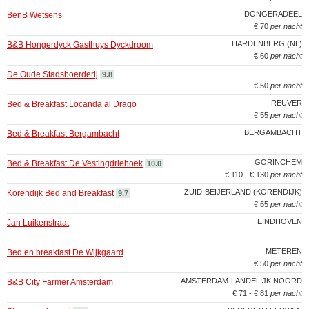
DONGERADEEL
BenB Wetsens
€ 70
per nacht
HARDENBERG (NL)
B&B Hongerdyck Gasthuys Dyckdroom
€ 60
per nacht
De Oude Stadsboerderij
9.8
€ 50
per nacht
REUVER
Bed & Breakfast Locanda al Drago
€ 55
per nacht
BERGAMBACHT
Bed & Breakfast Bergambacht
GORINCHEM
Bed & Breakfast De Vestingdriehoek
10.0
€ 110 - € 130
per nacht
ZUID-BEIJERLAND (KORENDIJK)
Korendijk Bed and Breakfast
9.7
€ 65
per nacht
EINDHOVEN
Jan Luikenstraat
METEREN
Bed en breakfast De Wijkgaard
€ 50
per nacht
AMSTERDAM-LANDELIJK NOORD
B&B City Farmer Amsterdam
€ 71 - € 81
per nacht