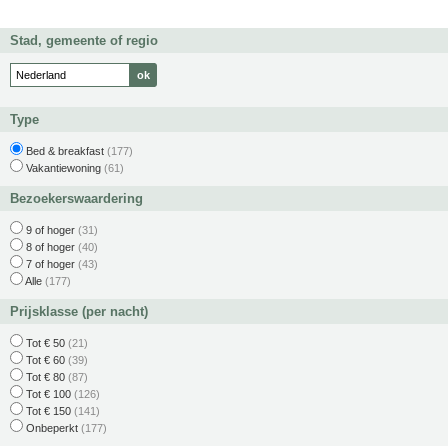
Stad, gemeente of regio
Type
Bed & breakfast
(177)
Vakantiewoning
(61)
Bezoekerswaardering
9 of hoger
(31)
8 of hoger
(40)
7 of hoger
(43)
Alle
(177)
Prijsklasse (per nacht)
Tot € 50
(21)
Tot € 60
(39)
Tot € 80
(87)
Tot € 100
(126)
Tot € 150
(141)
Onbeperkt
(177)