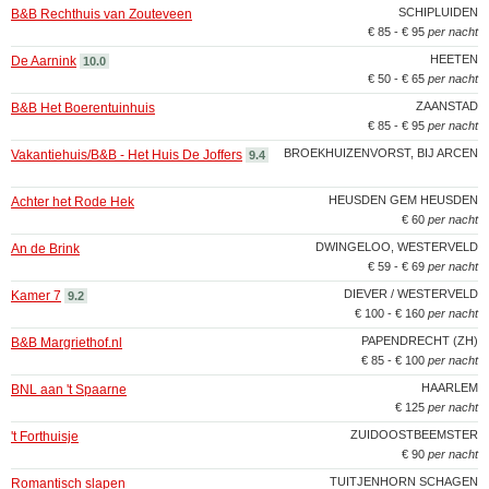
SCHIPLUIDEN
B&B Rechthuis van Zouteveen
€ 85 - € 95
per nacht
HEETEN
De Aarnink
10.0
€ 50 - € 65
per nacht
ZAANSTAD
B&B Het Boerentuinhuis
€ 85 - € 95
per nacht
BROEKHUIZENVORST, BIJ ARCEN
Vakantiehuis/B&B - Het Huis De Joffers
9.4
HEUSDEN GEM HEUSDEN
Achter het Rode Hek
€ 60
per nacht
DWINGELOO, WESTERVELD
An de Brink
€ 59 - € 69
per nacht
DIEVER / WESTERVELD
Kamer 7
9.2
€ 100 - € 160
per nacht
PAPENDRECHT (ZH)
B&B Margriethof.nl
€ 85 - € 100
per nacht
HAARLEM
BNL aan 't Spaarne
€ 125
per nacht
ZUIDOOSTBEEMSTER
't Forthuisje
€ 90
per nacht
TUITJENHORN SCHAGEN
Romantisch slapen