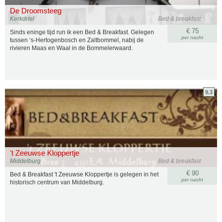
De Droomsteeg
Kerkdriel
Bed & breakfast
€ 75
Sinds eninge tijd run ik een Bed & Breakfast. Gelegen
per nacht
tussen ‘s-Hertogenbosch en Zaltbommel, nabij de
rivieren Maas en Waal in de Bommelerwaard.
9.3
't Zeeuwse Kloppertje
Middelburg
Bed & breakfast
€ 90
Bed & Breakfast 't Zeeuwse Kloppertje is gelegen in het
per nacht
historisch centrum van Middelburg.