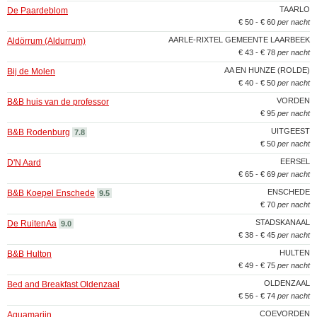
TAARLO
De Paardeblom
€ 50 - € 60
per nacht
AARLE-RIXTEL GEMEENTE LAARBEEK
Aldörrum (Aldurrum)
€ 43 - € 78
per nacht
AA EN HUNZE (ROLDE)
Bij de Molen
€ 40 - € 50
per nacht
VORDEN
B&B huis van de professor
€ 95
per nacht
UITGEEST
B&B Rodenburg
7.8
€ 50
per nacht
EERSEL
D'N Aard
€ 65 - € 69
per nacht
ENSCHEDE
B&B Koepel Enschede
9.5
€ 70
per nacht
STADSKANAAL
De RuitenAa
9.0
€ 38 - € 45
per nacht
HULTEN
B&B Hulton
€ 49 - € 75
per nacht
OLDENZAAL
Bed and Breakfast Oldenzaal
€ 56 - € 74
per nacht
COEVORDEN
Aquamarijn