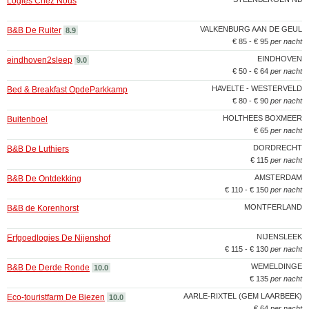
Logies Chez Nous
VALKENBURG AAN DE GEUL
B&B De Ruiter
8.9
€ 85 - € 95
per nacht
EINDHOVEN
eindhoven2sleep
9.0
€ 50 - € 64
per nacht
HAVELTE - WESTERVELD
Bed & Breakfast OpdeParkkamp
€ 80 - € 90
per nacht
HOLTHEES BOXMEER
Buitenboel
€ 65
per nacht
DORDRECHT
B&B De Luthiers
€ 115
per nacht
AMSTERDAM
B&B De Ontdekking
€ 110 - € 150
per nacht
MONTFERLAND
B&B de Korenhorst
NIJENSLEEK
Erfgoedlogies De Nijenshof
€ 115 - € 130
per nacht
WEMELDINGE
B&B De Derde Ronde
10.0
€ 135
per nacht
AARLE-RIXTEL (GEM LAARBEEK)
Eco-touristfarm De Biezen
10.0
€ 64
per nacht