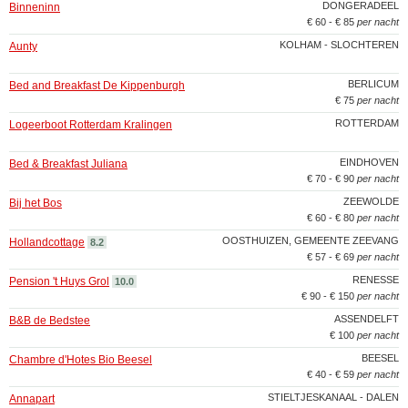
DONGERADEEL
Binneninn
€ 60 - € 85
per nacht
KOLHAM - SLOCHTEREN
Aunty
BERLICUM
Bed and Breakfast De Kippenburgh
€ 75
per nacht
ROTTERDAM
Logeerboot Rotterdam Kralingen
EINDHOVEN
Bed & Breakfast Juliana
€ 70 - € 90
per nacht
ZEEWOLDE
Bij het Bos
€ 60 - € 80
per nacht
OOSTHUIZEN, GEMEENTE ZEEVANG
Hollandcottage
8.2
€ 57 - € 69
per nacht
RENESSE
Pension 't Huys Grol
10.0
€ 90 - € 150
per nacht
ASSENDELFT
B&B de Bedstee
€ 100
per nacht
BEESEL
Chambre d'Hotes Bio Beesel
€ 40 - € 59
per nacht
STIELTJESKANAAL - DALEN
Annapart