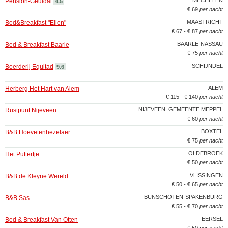
MECHELEN
Pension-Geuldal
4.5
€ 69
per nacht
MAASTRICHT
Bed&Breakfast "Ellen"
€ 67 - € 87
per nacht
BAARLE-NASSAU
Bed & Breakfast Baarle
€ 75
per nacht
SCHIJNDEL
Boerderij Equitad
9.6
ALEM
Herberg Het Hart van Alem
€ 115 - € 140
per nacht
NIJEVEEN. GEMEENTE MEPPEL
Rustpunt Nijeveen
€ 60
per nacht
BOXTEL
B&B Hoevetenhezelaer
€ 75
per nacht
OLDEBROEK
Het Puttertje
€ 50
per nacht
VLISSINGEN
B&B de Kleyne Wereld
€ 50 - € 65
per nacht
BUNSCHOTEN-SPAKENBURG
B&B Sas
€ 55 - € 70
per nacht
EERSEL
Bed & Breakfast Van Otten