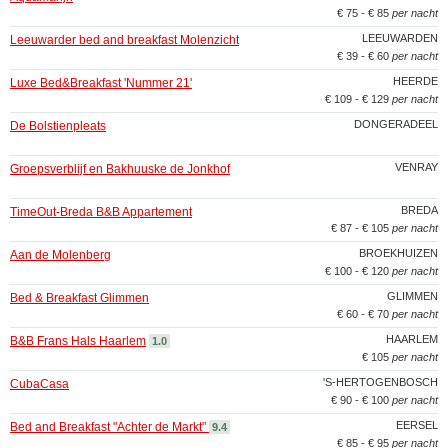
€ 75 - € 85
per nacht
LEEUWARDEN
Leeuwarder bed and breakfast Molenzicht
€ 39 - € 60
per nacht
HEERDE
Luxe Bed&Breakfast 'Nummer 21'
€ 109 - € 129
per nacht
DONGERADEEL
De Bolstienpleats
VENRAY
Groepsverblijf en Bakhuuske de Jonkhof
BREDA
TimeOut-Breda B&B Appartement
€ 87 - € 105
per nacht
BROEKHUIZEN
Aan de Molenberg
€ 100 - € 120
per nacht
GLIMMEN
Bed & Breakfast Glimmen
€ 60 - € 70
per nacht
HAARLEM
B&B Frans Hals Haarlem
1.0
€ 105
per nacht
'S-HERTOGENBOSCH
CubaCasa
€ 90 - € 100
per nacht
EERSEL
Bed and Breakfast "Achter de Markt"
9.4
€ 85 - € 95
per nacht