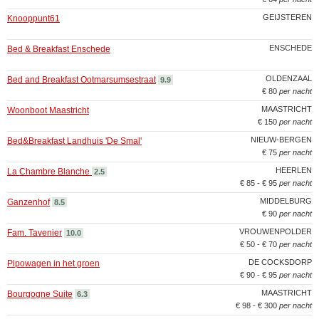
GEIJSTEREN
Knooppunt61
ENSCHEDE
Bed & Breakfast Enschede
OLDENZAAL
Bed and Breakfast Ootmarsumsestraat
9.9
€ 80
per nacht
MAASTRICHT
Woonboot Maastricht
€ 150
per nacht
NIEUW-BERGEN
Bed&Breakfast Landhuis 'De Smal'
€ 75
per nacht
HEERLEN
La Chambre Blanche
2.5
€ 85 - € 95
per nacht
MIDDELBURG
Ganzenhof
8.5
€ 90
per nacht
VROUWENPOLDER
Fam. Tavenier
10.0
€ 50 - € 70
per nacht
DE COCKSDORP
Pipowagen in het groen
€ 90 - € 95
per nacht
MAASTRICHT
Bourgogne Suite
6.3
€ 98 - € 300
per nacht