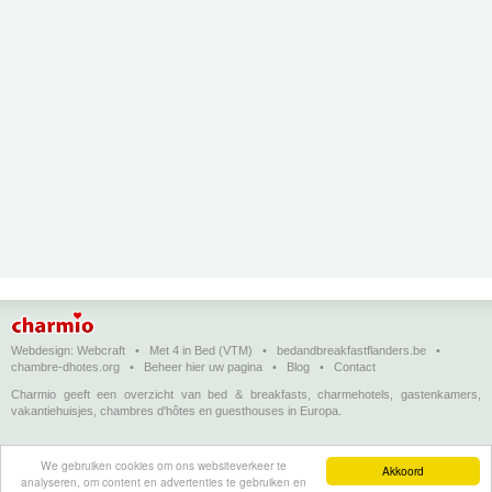
Webdesign:
Webcraft
•
Met 4 in Bed (VTM)
•
bedandbreakfastflanders.be
•
chambre-dhotes.org
•
Beheer hier uw pagina
•
Blog
•
Contact
Charmio geeft een overzicht van bed & breakfasts, charmehotels, gastenkamers,
vakantiehuisjes, chambres d'hôtes en guesthouses in Europa.
Bed & breakfasts, charmehotels en vakantiehuizen
(in het Nederlands)
•
Chambres
We gebruiken cookies om ons websiteverkeer te
d'hôtes, hôtels de charme et logements de vacances
(en français)
•
Bed &
Akkoord
analyseren, om content en advertenties te gebruiken en
breakfasts, charming hotels and holiday accommodations
(in English)
•
Bed &