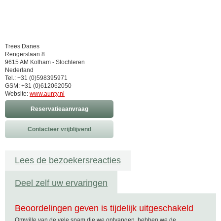
Trees Danes
Rengerslaan 8
9615 AM Kolham - Slochteren
Nederland
Tel.: +31 (0)598395971
GSM: +31 (0)612062050
Website:
www.aunty.nl
Reservatieaanvraag
Contacteer vrijblijvend
Lees de bezoekersreacties
Deel zelf uw ervaringen
Beoordelingen geven is tijdelijk uitgeschakeld
Omwille van de vele spam die we ontvangen, hebben we de