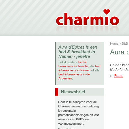
Home
>
B&B
Aura d'Epices is een
Aura d
bed & breakfast in
Namen - jeneffe
Bekijk andere
bed &
Helaas is e
breakfasts in Jeneffe
, alle
bed
Nederlands. 
& breakfasts in Namen
of alle
bed & breakfasts in de
Frans
Ardennen
.
Nieuwsbrief
Door in te schrijven voor de
Charmio nieuwsbrief ontvang
je regelmatig
promotieaanbiedingen en last
minutes van B&B's en
vakantiewoningen.