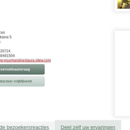
ices
traine 5
e
220724
88481504
w.gourmandiseslaura.sitew.com
servatieaanvraag
tacteer vrijblijvend
de bezoekersreacties
Deel zelf uw ervaringen