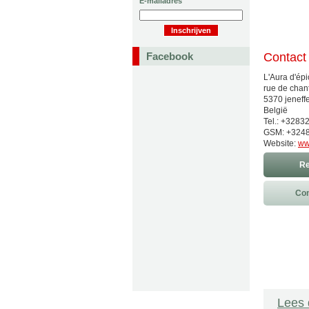
E-mailadres
Facebook
Contact
L'Aura d'ép
rue de chan
5370 jeneff
België
Tel.: +3283
GSM: +324
Website:
ww
Re
Con
Lees 