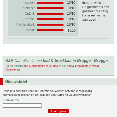
Kamer:
10/10
thuis en welkom.
De gastheer is een
Service:
10/10
gastheer pur sang.
Ontbijt:
10/10
Het is een echte
Charme:
10/10
aanrader!
Prijs/kwaliteit:
10/10
Totaal:
10/10
B&B Camelias is een
bed & breakfast in Brugge - Brugge
Bekijk andere
bed & breakfasts in Brugge
of alle
bed & breakfasts in West-
Vlaanderen
.
Nieuwsbrief
Door in te schrijven voor de Charmio nieuwsbrief ontvang je regelmatig
promotieaanbiedingen en last minutes van B&B's en vakantiewoningen.
E-mailadres