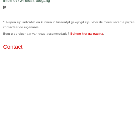
Internet / wireless toegang
ja
*: Prijzen zijn indicatief en kunnen in tussentijd gewijzigd zijn. Voor de meest recente prijzen,
contacteer de eigenaars.
Bent u de eigenaar van deze accommodatie?
Beheer hier uw pagina
.
Contact