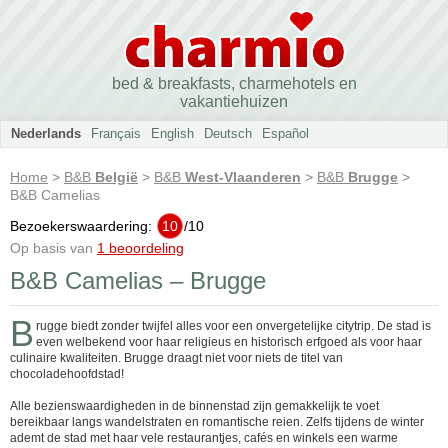
bed & breakfasts, charmehotels en
vakantiehuizen
Nederlands
Français
English
Deutsch
Español
Home
>
B&B
België
>
B&B
West-Vlaanderen
>
B&B
Brugge
>
B&B Camelias
Bezoekerswaardering:
10
/
10
Op basis van
1 beoordeling
B&B Camelias – Brugge
B
rugge biedt zonder twijfel alles voor een onvergetelijke citytrip. De stad is
even welbekend voor haar religieus en historisch erfgoed als voor haar
culinaire kwaliteiten. Brugge draagt niet voor niets de titel van
chocoladehoofdstad!
Alle bezienswaardigheden in de binnenstad zijn gemakkelijk te voet
bereikbaar langs wandelstraten en romantische reien. Zelfs tijdens de winter
ademt de stad met haar vele restaurantjes, cafés en winkels een warme