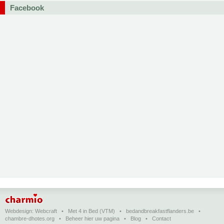
Facebook
Webdesign:
Webcraft
•
Met 4 in Bed (VTM)
•
bedandbreakfastflanders.be
•
chambre-dhotes.org
•
Beheer hier uw pagina
•
Blog
•
Contact