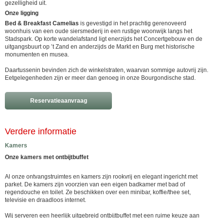
gezelligheid uit.
Onze ligging
Bed & Breakfast Camelias
is gevestigd in het prachtig gerenoveerd
woonhuis van een oude siersmederij in een rustige woonwijk langs het
Stadspark. Op korte wandelafstand ligt enerzijds het Concertgebouw en de
uitgangsbuurt op ’t Zand en anderzijds de Markt en Burg met historische
monumenten en musea.
Daartussenin bevinden zich de winkelstraten, waarvan sommige autovrij zijn.
Eetgelegenheden zijn er meer dan genoeg in onze Bourgondische stad.
Reservatieaanvraag
Verdere informatie
Kamers
Onze kamers met ontbijtbuffet
Al onze ontvangstruimtes en kamers zijn rookvrij en elegant ingericht met
parket. De kamers zijn voorzien van een eigen badkamer met bad of
regendouche en toilet. Ze beschikken over een minibar, koffie/thee set,
televisie en draadloos internet.
Wij serveren een heerlijk uitgebreid ontbijtbuffet met een ruime keuze aan