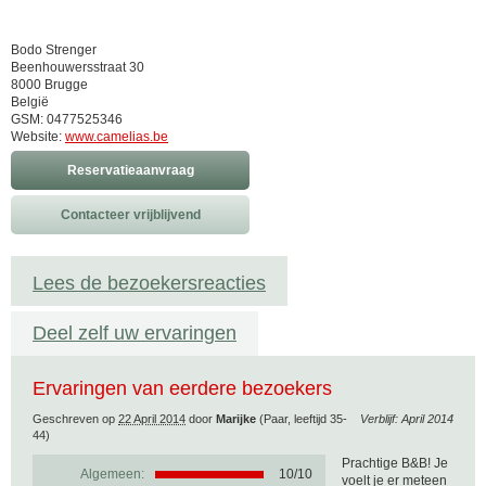
Bodo Strenger
Beenhouwersstraat 30
8000 Brugge
België
GSM: 0477525346
Website:
www.camelias.be
Reservatieaanvraag
Contacteer vrijblijvend
Lees de bezoekersreacties
Deel zelf uw ervaringen
Ervaringen van eerdere bezoekers
Geschreven op
22 April 2014
door
Marijke
(Paar, leeftijd 35-
Verblijf: April 2014
44)
Prachtige B&B! Je
Algemeen:
10
/
10
voelt je er meteen