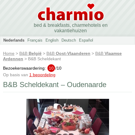
bed & breakfasts, charmehotels en
vakantiehuizen
Nederlands
Français
English
Deutsch
Español
Home
>
B&B
België
>
B&B
Oost-Vlaanderen
>
B&B
Vlaamse
Ardennen
> B&B Scheldekant
Bezoekerswaardering:
10
/
10
Op basis van
1 beoordeling
B&B Scheldekant – Oudenaarde