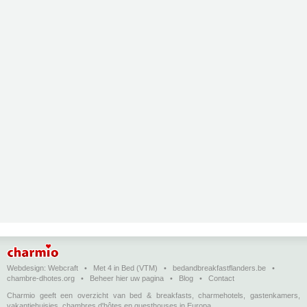
Webdesign:
Webcraft
•
Met 4 in Bed (VTM)
•
bedandbreakfastflanders.be
•
chambre-dhotes.org
•
Beheer hier uw pagina
•
Blog
•
Contact
Charmio geeft een overzicht van bed & breakfasts, charmehotels, gastenkamers,
vakantiehuisjes, chambres d'hôtes en guesthouses in Europa.