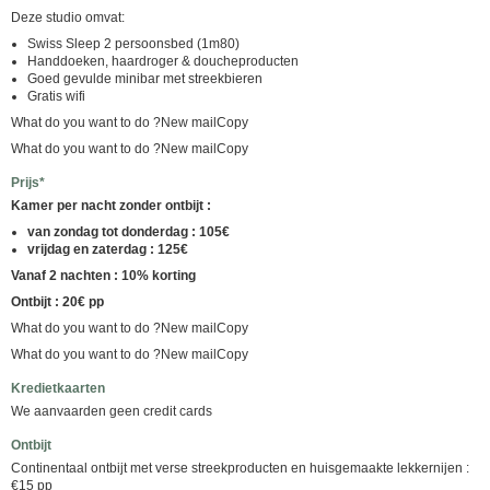
Deze studio omvat:
Swiss Sleep 2 persoonsbed (1m80)
Handdoeken, haardroger & doucheproducten
Goed gevulde minibar met streekbieren
Gratis wifi
What do you want to do ?New mailCopy
What do you want to do ?New mailCopy
Prijs*
Kamer per nacht zonder ontbijt :
van zondag tot donderdag : 105€
vrijdag en zaterdag : 125€
Vanaf 2 nachten : 10% korting
Ontbijt : 20€ pp
What do you want to do ?New mailCopy
What do you want to do ?New mailCopy
Kredietkaarten
We aanvaarden geen credit cards
Ontbijt
Continentaal ontbijt met verse streekproducten en huisgemaakte lekkernijen :
€15 pp