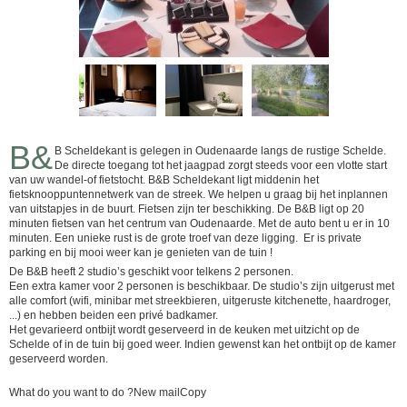
B&
B Scheldekant is gelegen in Oudenaarde langs de rustige Schelde.
De directe toegang tot het jaagpad zorgt steeds voor een vlotte start
van uw wandel-of fietstocht. B&B Scheldekant ligt middenin het
fietsknooppuntennetwerk van de streek. We helpen u graag bij het inplannen
van uitstapjes in de buurt. Fietsen zijn ter beschikking. De B&B ligt op 20
minuten fietsen van het centrum van Oudenaarde. Met de auto bent u er in 10
minuten. Een unieke rust is de grote troef van deze ligging. Er is private
parking en bij mooi weer kan je genieten van de tuin !
De B&B heeft 2 studio’s geschikt voor telkens 2 personen.
Een extra kamer voor 2 personen is beschikbaar. De studio’s zijn uitgerust met
alle comfort (wifi, minibar met streekbieren, uitgeruste kitchenette, haardroger,
...) en hebben beiden een privé badkamer.
Het gevarieerd ontbijt wordt geserveerd in de keuken met uitzicht op de
Schelde of in de tuin bij goed weer. Indien gewenst kan het ontbijt op de kamer
geserveerd worden.
What do you want to do ?New mailCopy