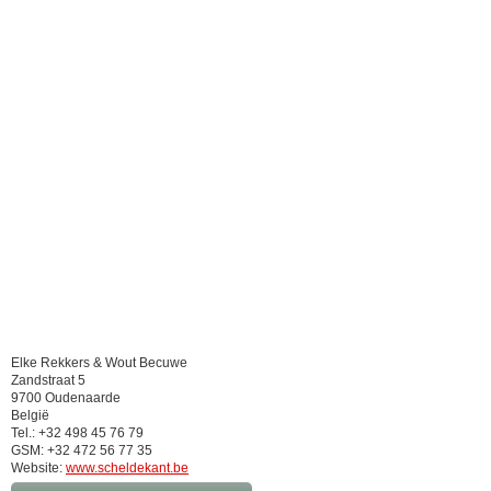
Elke Rekkers & Wout Becuwe
Zandstraat 5
9700 Oudenaarde
België
Tel.: +32 498 45 76 79
GSM: +32 472 56 77 35
Website:
www.scheldekant.be