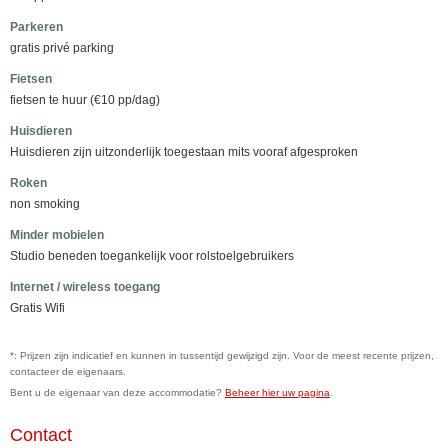
Parkeren
gratis privé parking
Fietsen
fietsen te huur (€10 pp/dag)
Huisdieren
Huisdieren zijn uitzonderlijk toegestaan mits vooraf afgesproken
Roken
non smoking
Minder mobielen
Studio beneden toegankelijk voor rolstoelgebruikers
Internet / wireless toegang
Gratis Wifi
*: Prijzen zijn indicatief en kunnen in tussentijd gewijzigd zijn. Voor de meest recente prijzen,
contacteer de eigenaars.
Bent u de eigenaar van deze accommodatie?
Beheer hier uw pagina
.
Contact