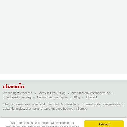
Webdesign:
Webcraft
•
Met 4 in Bed (VTM)
•
bedandbreakfastflanders.be
•
chambre-dhotes.org
•
Beheer hier uw pagina
•
Blog
•
Contact
Charmio geeft een overzicht van bed & breakfasts, charmehotels, gastenkamers,
vakantiehuisjes, chambres d'hôtes en guesthouses in Europa.
Bed & breakfasts, charmehotels en vakantiehuizen
(in het Nederlands)
•
Chambres
We gebruiken cookies om ons websiteverkeer te
d'hôtes, hôtels de charme et logements de vacances
(en français)
•
Bed &
Akkoord
analyseren, om content en advertenties te gebruiken en