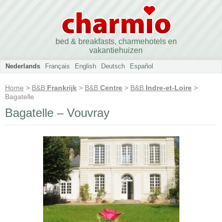
bed & breakfasts, charmehotels en
vakantiehuizen
Nederlands
Français
English
Deutsch
Español
Home
>
B&B
Frankrijk
>
B&B
Centre
>
B&B
Indre-et-Loire
>
Bagatelle
Bagatelle – Vouvray