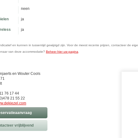
neen
ielen
ja
ireless
ja
n indicatief en kunnen in tussentijd gewijzigd zijn. Voor de meest recente prijzen, contacteer de eig
genaar van deze accommodatie?
Beheer hier uw pagina
.
jaerts en Wouter Cools
 71
t
)11 76 17 44
0)478 21 55 22
w.dekiezel.com
servatieaanvraag
tacteer vrijblijvend