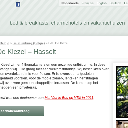
Nederlands
Français
English
Deutsch
Es
bed & breakfasts, charmehotels en vakantiehuizen
België
>
B&B
Limburg (België)
> B&B De Kiezel
e Kiezel – Hasselt
Kiezel zijn er 4 themakamers en één gezellige ontbijtruimte. In deze
tvangen wij jullie graag met een welkomstdrankje. Wij beschikken over
en overdekte ruimte voor fietsen. Er is tevens een afgesloten
genheid voorzien. Voor de mooie zomer-, lente- en herfstdagen
wij over twee gemeenschappelijke terrassen. De kamers op het
 hebben een privéterras.
zel
was een deelnemer aan
Met Vier in Bed op VTM in 2011
.
servatieaanvraag