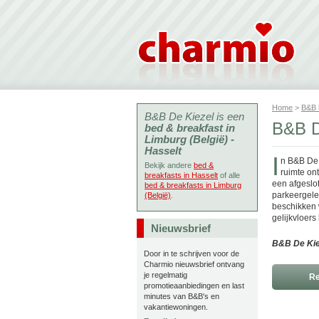
Home
>
B&B
B&B De Kiezel is een
B&B D
bed & breakfast in
Limburg (België) -
Hasselt
I
n B&B De 
Bekijk andere
bed &
ruimte on
breakfasts in Hasselt
of alle
een afgeslot
bed & breakfasts in Limburg
parkeergele
(België)
.
beschikken 
gelijkvloers
Nieuwsbrief
B&B De Kie
Door in te schrijven voor de
Charmio nieuwsbrief ontvang
je regelmatig
Re
promotieaanbiedingen en last
minutes van B&B's en
vakantiewoningen.