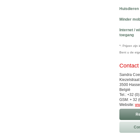
Huisdieren
Minder mob
Internet / w
toegang
*: Prijzen zij
Bent u de ei
Contact
Sandra Coen
Kiezelstraat
3500 Hassel
België
Tel.: +32 (0
GSM: + 32 (
Website:
ww
Re
Con