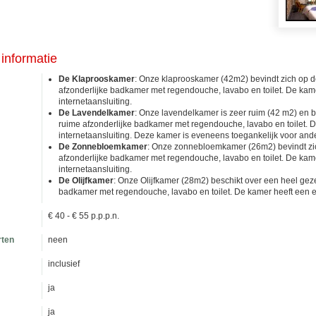
informatie
De Klaprooskamer
: Onze klaprooskamer (42m2) bevindt zich op de
afzonderlijke badkamer met regendouche, lavabo en toilet. De kame
internetaansluiting.
De Lavendelkamer
: Onze lavendelkamer is zeer ruim (42 m2) en be
ruime afzonderlijke badkamer met regendouche, lavabo en toilet. D
internetaansluiting. Deze kamer is eveneens toegankelijk voor an
De Zonnebloemkamer
: Onze zonnebloemkamer (26m2) bevindt zich
afzonderlijke badkamer met regendouche, lavabo en toilet. De kame
internetaansluiting.
De Olijfkamer
: Onze Olijfkamer (28m2) beschikt over een heel gezel
badkamer met regendouche, lavabo en toilet. De kamer heeft een ei
€ 40 - € 55 p.p.p.n.
rten
neen
inclusief
ja
ja