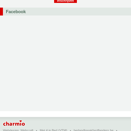
Facebook
Webdesign:
Webcraft
•
Met 4 in Bed (VTM)
•
bedandbreakfastflanders.be
•