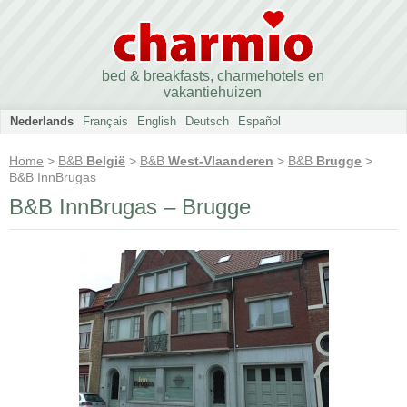
bed & breakfasts, charmehotels en
vakantiehuizen
Nederlands
Français
English
Deutsch
Español
Home
>
B&B
België
>
B&B
West-Vlaanderen
>
B&B
Brugge
>
B&B InnBrugas
B&B InnBrugas – Brugge